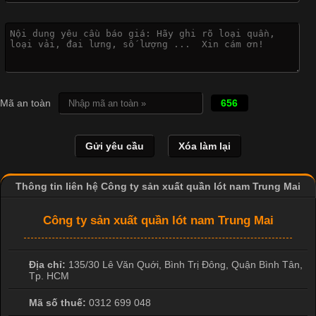
Công Nghệ In Chuyển Nhiệt Trong Ngành Thời Trang Hiện
Đại
Cập nhật 2026-04-21 15:41:03
In Chuyển Nhiệt Là Gì? Công Nghệ In Hiện Đại Trong Ngành
Mã an toàn
656
May Mặc Trong ngành in ấn và thời trang, in chuyển nhiệt đang
là một trong những công nghệ phổ biến nhờ khả năng tạo ra
hình ảnh sắc nét và bền màu. Đặc biệt, kỹ thuật này được ứng
dụng rộng rãi trong sản xuất áo thun, đồ thể thao
Thông tin liên hệ Công ty sản xuất quần lót nam Trung Mai
Công ty sản xuất quần lót nam Trung Mai
Địa chỉ:
135/30 Lê Văn Quới, Bình Trị Đông
,
Quận Bình Tân
,
Tp. HCM
Mã số thuế:
0312 699 048