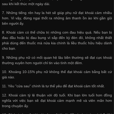
sau khi kết thúc một ngày dài.
7. Những tiếng rên hay la hét sẽ giúp phụ nữ đạt khoái cảm nhiều
hơn. Vì vậy, đừng ngại thốt ra những âm thanh ồn ào khi gần gũi
bên người ấy.
8. Khoái cảm có thể chữa trị những cơn đau hiệu quả. Nếu bạn bị
đau đầu hoặc bị đau bụng vì sắp đến kỳ đèn đỏ, không nhất thiết
phải dùng đến thuốc mà nửa kia chính là liều thuốc hữu hiệu dành
cho bạn.
9. Những phụ nữ có mối quan hệ lâu bền thường sẽ đạt cực khoái
thường xuyên hơn người chỉ tin vào tình một đêm.
10. Khoảng 10-15% phụ nữ không thể đạt khoái cảm bằng bất cứ
giá nào.
11. Yêu "cửa sau" chính là tư thế yêu để đạt khoái cảm tốt nhất.
12. Khoái cảm tỷ lệ thuận với độ tuổi. Khi bạn lớn tuổi hơn đồng
nghĩa với việc bạn sẽ đạt khoái cảm mạnh mẽ và viên mãn hơn
trong chuyện ấy.