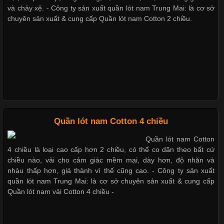
Cập nhật 2026-05-27 17:03:46
và chảy xệ. - Công ty sản xuất quần lót nam Trung Mai: là cơ sở
chuyên sản xuất & cung cấp Quần lót nam Cotton 2 chiều.
Vải Lycra Là Gì? Chất Liệu Co Giãn Được Ưa Chuộng Trong
Giặt và bảo quản quần lót nam đúng cách
Ngành May Mặc Trong ngành thời trang hiện đại, các loại vải có
khả năng co giãn tốt ngày càng được ưa chuộng nhằm mang lại
cảm giác thoải mái cho người mặc. Trong đó, vải Lycra là một
trong những chất liệu nổi bật nhờ độ đàn hồi cao,
Mẫu quần lót nam giá rẻ sốt hè 2017
Những mẩu quần lót nam thông dụng hiện nay
Chất Liệu Bamboo Xu Hướng Mới Trong Ngành Thời Trang
Quần lót nam Cotton 4 chiều
Bộ sưu tập quần lót nam Boxer TpHCM
Quần lót nam Cotton
Cập nhật 2026-05-21 14:59:25
4 chiều là loại cao cấp hơn 2 chiều, có thể co dãn theo bất cứ
Trong những năm gần đây, vải Bamboo đang trở thành một
chiều nào, vải cho cảm giác mềm mại, dày hơn, độ nhăn và
trong những chất liệu được yêu thích trong ngành thời trang
nhàu thấp hơn, giá thành vì thế cũng cao. - Công ty sản xuất
Quần lót nam boxer thun lạnh
nhờ đặc tính mềm mại, thoáng khí và thân thiện với môi trường.
quần lót nam Trung Mai: là cơ sở chuyên sản xuất & cung cấp
Không chỉ được ứng dụng trong quần áo thường ngày, loại vải
Quần lót nam vải Cotton 4 chiều -
này còn xuất hiện nhiều trong các sản phẩm đồ lót
Nguyên bộ quần lót nam Boxer thun lạnh giá rẻ