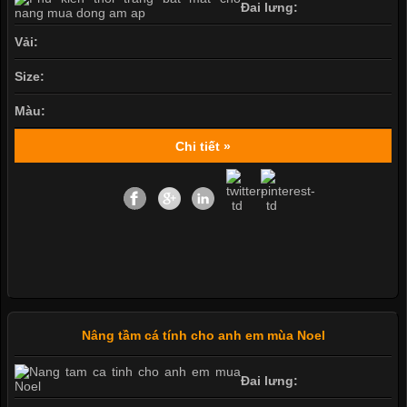
Đai lưng:
Vải:
Size:
Màu:
Chi tiết »
Nâng tầm cá tính cho anh em mùa Noel
Đai lưng: