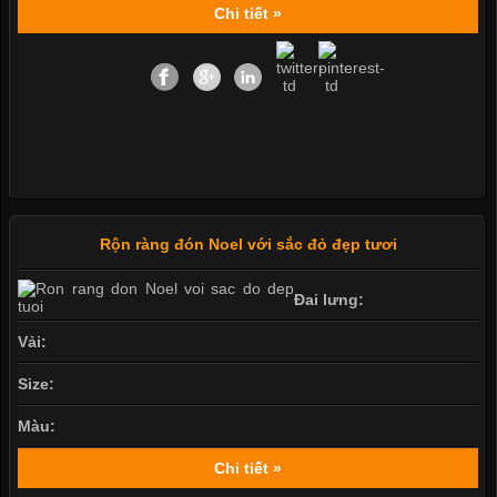
Chi tiết »
Rộn ràng đón Noel với sắc đỏ đẹp tươi
Đai lưng:
Vải:
Size:
Màu:
Chi tiết »