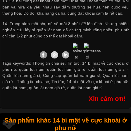
13. Cả hai cùng đạt khoái cảm một lúc là điều hoàn toàn có thể. Khi
bạn và nửa kia yêu nhau say đắm thường sẽ hứa hẹn cuộc yêu
thăng hoa. Do đó, khả năng cả hai cùng đạt khoái cảm là rất cao.
14. Trung bình một phụ nữ sẽ mất 8 phút để lên đỉnh. Nhưng nhiều
nghiên cứu
lấy sỉ quần lót nam
đã chứng minh rằng nhiều phụ nữ
chỉ cần 1-2 phút cũng có thể đạt khoái cảm.
Tags keywords: Thông tin chia sẻ, Tin tức, 14 bí mật về cực khoái ở
phụ nữ, quần lót nam, quần lót nam giá rẻ, quần lót nam giá sỉ -
Quần lót nam giá sỉ
,
Cung cấp quần lót nam giá sỉ
,
Quần lót nam
giá rẻ
-
Thông tin chia sẻ
,
Tin tức
,
14 bí mật về cực khoái ở phụ nữ
,
quần lót nam
,
quần lót nam giá rẻ
,
quần lót nam giá sỉ
Xin cám ơn!
Sản phẩm khác 14 bí mật về cực khoái ở
phụ nữ