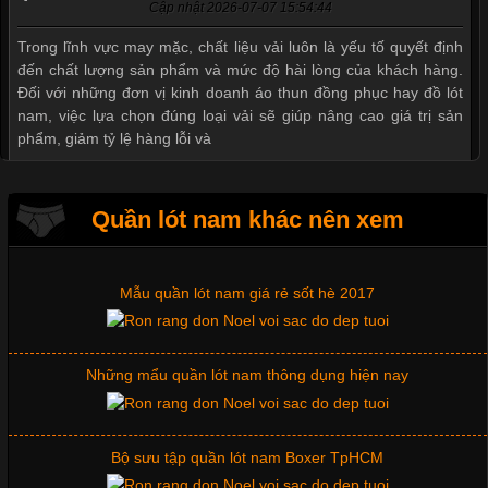
Cập nhật 2026-07-07 15:54:44
Thị hiều quần lót nam bơi lội nam và nữ 2017
Trong lĩnh vực may mặc, chất liệu vải luôn là yếu tố quyết định
đến chất lượng sản phẩm và mức độ hài lòng của khách hàng.
Đối với những đơn vị kinh doanh áo thun đồng phục hay đồ lót
nam, việc lựa chọn đúng loại vải sẽ giúp nâng cao giá trị sản
Xu hướng thời trang trẻ và quần lót nam giá sỉ
phẩm, giảm tỷ lệ hàng lỗi và
Giặt và bảo quản quần lót nam đúng cách
Quần lót nam khác nên xem
Tìm Hiểu Các Kiểu Cổ Áo Thun Được Ưa Chuộng Trong
Ngành Thời Trang
Mẫu quần lót nam giá rẻ sốt hè 2017
Cập nhật 2026-06-01 16:20:50
Những mẩu quần lót nam thông dụng hiện nay
Áo thun là một trong những trang phục phổ biến nhất hiện nay
nhờ tính tiện dụng, dễ phối đồ và phù hợp với nhiều đối tượng.
Bên cạnh chất liệu và kiểu dáng, phần cổ áo cũng là yếu tố
quan trọng tạo nên phong cách riêng cho từng sản phẩm. Mỗi
Bộ sưu tập quần lót nam Boxer TpHCM
loại cổ áo sẽ mang đến một vẻ đẹp khác