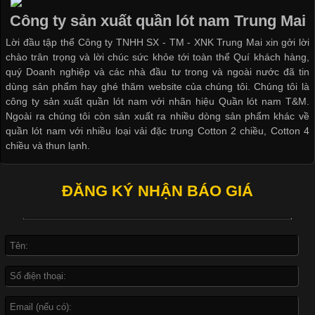
thuộc và được sử dụng phổ biến nhất hiện nay. Không chỉ đa
Công ty sản xuất quần lót nam Trung Mai
dạng về màu sắc hay chất liệu, áo thun còn có nhiều form dáng
Lời đầu tập thể Công ty TNHH SX - TM - XNK Trung Mai xin gởi lời
khác nhau để phù hợp với từng phong cách thời trang và nhu
chào trân trọng và lời chúc sức khỏe tới toàn thể Quí khách hàng,
cầu
quý Doanh nghiệp và các nhà đầu tư trong và ngoài nước đã tin
dùng sản phẩm hay ghé thăm website của chúng tôi. Chúng tôi là
công ty sản xuất quần lót nam với nhãn hiệu Quần lót nam T&M.
Ngoài ra chúng tôi còn sản xuất ra nhiều dòng sản phẩm khác về
quần lót nam với nhiều loại vải đặc trung Cotton 2 chiều, Cotton 4
Khám Phá Áo Phông Trang Phục Phổ Biến Nhất Hiện Nay
chiều và thun lạnh.
Cập nhật 2026-04-24 17:24:50
ĐĂNG KÝ NHẬN BÁO GIÁ
Áo phông là một trong những trang phục phổ biến nhất trong
đời sống hiện đại nhờ sự tiện lợi, thoải mái và dễ phối đồ.
Không chỉ xuất hiện trong thời trang thường ngày, áo phông còn
được ứng dụng rộng rãi trong ngành sản xuất may mặc, đặc
biệt là các sản phẩm từ vải thun. Hiện nay,