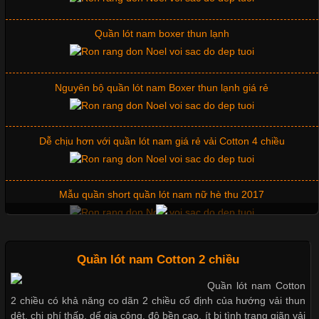
Quần lót nam boxer thun lạnh
Những Mẫu Áo Thun Đồng Phục Công Ty Được Ưa
Chuộng Hiện Nay
Nguyên bộ quần lót nam Boxer thun lạnh giá rẻ
Cập nhật 2026-06-01 14:23:34
Dễ chịu hơn với quần lót nam giá rẻ vải Cotton 4 chiều
Trong môi trường kinh doanh hiện đại, việc xây dựng hình ảnh
chuyên nghiệp đóng vai trò quan trọng đối với sự phát triển của
doanh nghiệp. Một trong những giải pháp hiệu quả được nhiều
Mẫu quần short quần lót nam nữ hè thu 2017
đơn vị lựa chọn hiện nay là sử dụng áo thun đồng phục công ty.
Không chỉ giúp tạo sự đồng bộ, áo thun
Thị hiều quần lót nam bơi lội nam và nữ 2017
Quần lót nam Cotton 2 chiều
Quần lót nam Cotton
Chất Liệu Lycra Có Gì Đặc Biệt Trong Ngành Thời Trang?
2 chiều có khả năng co dãn 2 chiều cố định của hướng vải thun
Xu hướng thời trang trẻ và quần lót nam giá sỉ
dệt, chi phí thấp, dể gia công, độ bền cao, ít bị tình trạng giãn vải