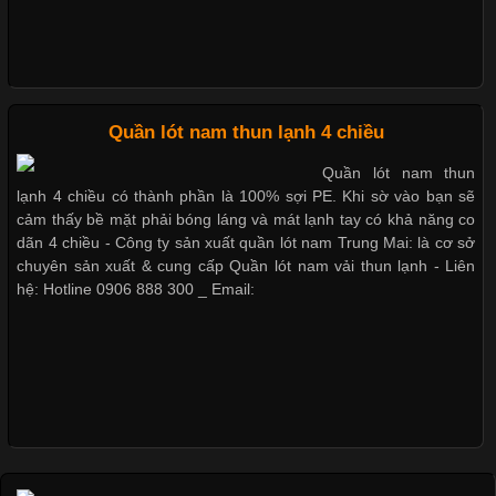
Dễ chịu hơn với quần lót nam giá rẻ vải Cotton 4 chiều
Những Loại Vải Thun Thông Dụng Và Đặc Điểm Nổi Bật
Cập nhật 2026-05-20 14:58:56
Quần lót nam thun lạnh 4 chiều
Vải thun là một trong những chất liệu được sử dụng rộng rãi
Quần lót nam thun
nhất trong ngành thời trang nhờ đặc tính co giãn, mềm mại và
lạnh 4 chiều có thành phần là 100% sợi PE. Khi sờ vào bạn sẽ
thoải mái khi mặc. Từ áo thun, đồ thể thao cho đến đồ lót nam,
cảm thấy bề mặt phải bóng láng và mát lạnh tay có khả năng co
vải thun luôn đóng vai trò quan trọng trong quá trình sản xuất.
dãn 4 chiều - Công ty sản xuất quần lót nam Trung Mai: là cơ sở
Hiện nay, nhu cầu tìm kiếm quần lót nam giá
chuyên sản xuất & cung cấp Quần lót nam vải thun lạnh - Liên
hệ: Hotline 0906 888 300 _ Email:
Xu Hướng Form Áo Thun Phổ Biến Trong Ngành May Mặc
Cập nhật 2026-05-09 15:58:23
Các Form Áo Thun Phổ Biến Hiện Nay Và Xu Hướng Trong
Ngành May Mặc Áo thun là một trong những trang phục quen