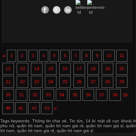
«
1
2
3
4
5
6
7
8
9
10
11
12
13
14
15
16
17
18
19
20
21
22
23
24
25
26
27
28
29
30
31
32
33
34
35
36
37
38
39
»
40
41
42
43
Tags keywords:
Thông tin chia sẻ
,
Tin tức
,
14 bí mật về cực khoái ở
phụ nữ
,
quần lót nam
,
quần lót nam giá rẻ
,
quần lót nam giá sỉ
,
quần
lót nam
,
quần lót nam giá rẻ
,
quần lót nam giá sỉ