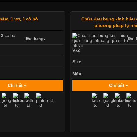
 năm, 1 vợ, 3 cô bồ
Chữa đau bụng kinh hiệu
phương pháp tự nh
Đai lưng:
Đai 
Vải:
Size:
Màu:
Chi tiết »
Chi tiết »