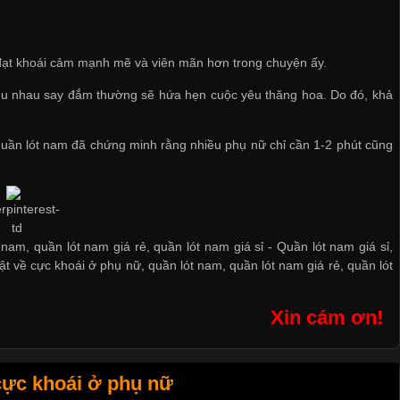
sẽ đạt khoái cảm mạnh mẽ và viên mãn hơn trong chuyện ấy.
 yêu nhau say đắm thường sẽ hứa hẹn cuộc yêu thăng hoa. Do đó, khả
 quần lót nam
đã chứng minh rằng nhiều phụ nữ chỉ cần 1-2 phút cũng
 nam, quần lót nam giá rẻ, quần lót nam giá sỉ -
Quần lót nam giá sỉ
,
ật về cực khoái ở phụ nữ
,
quần lót nam
,
quần lót nam giá rẻ
,
quần lót
Xin cám ơn!
cực khoái ở phụ nữ