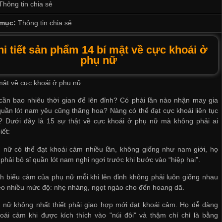
Thông tin chia sẻ
mục:
Thông tin chia sẻ
hi tiết sản phẩm 14 bí mật về cực khoái ở
phụ nữ
mật về cực khoái ở phụ nữ
ần bao nhiêu thời gian để lên đỉnh? Có phải lần nào
nhận may gia
quần lót nam
yêu cũng thăng hoa? Nàng có thể đạt cực khoái liên tục
? Dưới đây là 15 sự thật về cực khoái ở phụ nữ mà không phải ai
iết:
 nữ có thể đạt khoái cảm nhiều lần, không giống như nam giới, họ
 phải
bỏ sỉ quần lót nam
nghỉ ngơi trước khi bước vào “hiệp hai”.
h biểu cảm của phụ nữ mỗi khi lên đỉnh không phải luôn giống nhau
o nhiều mức độ: nhẹ nhàng, ngọt ngào cho đến hoang dã.
 nữ không nhất thiết phải giao hợp mới đạt khoái cảm. Họ dễ dàng
oái cảm khi được kích thích vào "núi đôi" và thậm chí chỉ là bằng