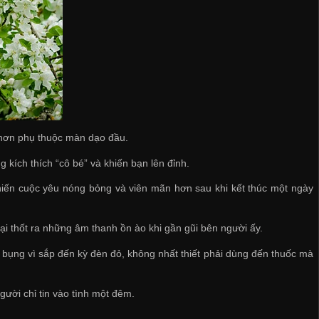
i hơn phụ thuộc màn dạo đầu.
g kích thích “cô bé” và khiến bạn lên đỉnh.
iến cuộc yêu nóng bỏng và viên mãn hơn sau khi kết thúc một ngày
ại thốt ra những âm thanh ồn ào khi gần gũi bên người ấy.
 bụng vì sắp đến kỳ đèn đỏ, không nhất thiết phải dùng đến thuốc mà
ười chỉ tin vào tình một đêm.