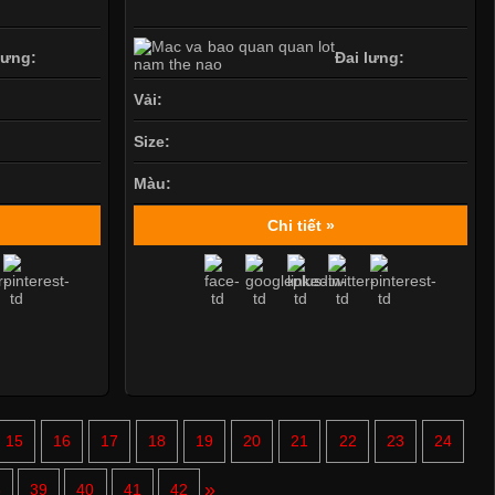
lưng:
Đai lưng:
Vải:
Size:
Màu:
Chi tiết »
15
16
17
18
19
20
21
22
23
24
Mẫu quần short quần lót nam nữ hè thu 2017
»
8
39
40
41
42