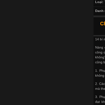
Loại:
Danh 
C
14 bí 
Nàng c
công 
không
cũng b
1. Phụ
không
2. Các
mà the
3. Phụ
đạt kh