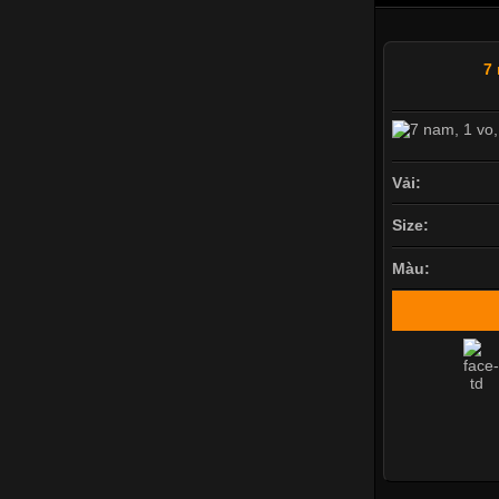
7
Vải:
Size:
Màu: