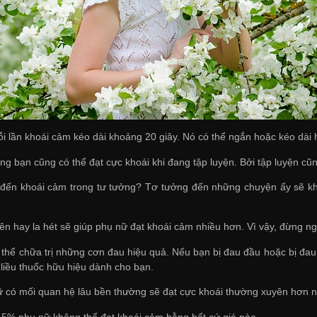
ỗi lần khoái cảm kéo dài khoảng 20 giây. Nó có thể ngắn hoặc kéo dà
ằng bạn cũng có thể đạt cực khoái khi đang tập luyện. Bởi tập luyện cũn
 đến khoái cảm trong tư tưởng? Tơ tưởng đến những chuyện ấy sẽ kh
ên hay la hét sẽ giúp phụ nữ đạt khoái cảm nhiều hơn. Vì vậy, đừng ng
 thể chữa trị những cơn đau hiệu quả. Nếu bạn bị đau đầu hoặc bị đau
 liều thuốc hữu hiệu dành cho bạn.
 có mối quan hệ lâu bền thường sẽ đạt cực khoái thường xuyên hơn ng
5% phụ nữ không thể đạt khoái cảm bằng bất cứ giá nào.