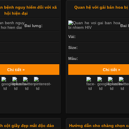
ăn bệnh nguy hiểm đối với xã
Quan hệ với gái bán hoa bị
hội hiện đại
Đai lưng:
Đai 
Vải:
Size:
Màu:
Chi tiết »
Chi tiết »
ch cột giầy đẹp mắt độc đáo
Hướng dẫn cho chàng chọn c