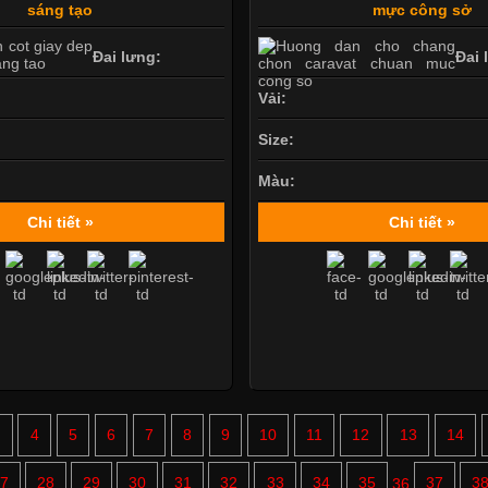
sáng tạo
mực công sở
Đai lưng:
Đai 
Vải:
Size:
Màu:
Chi tiết »
Chi tiết »
3
4
5
6
7
8
9
10
11
12
13
14
7
28
29
30
31
32
33
34
35
36
37
3