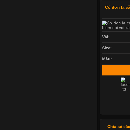
Cô đơn là c
Vải:
Size:
Màu:
Chia sẻ cá