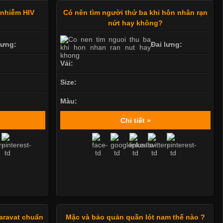
 nhiễm HIV
Có nên tìm người thứ ba khi hôn nhân rạn
nứt hay không?
lưng:
Đai lưng:
Vải:
Size:
Màu:
Chi tiết »
aravat chuẩn
Mặc và bảo quản quần lót nam thế nào ?