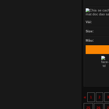
Vải:
Size:
Màu:
«
1
2
25
26
2