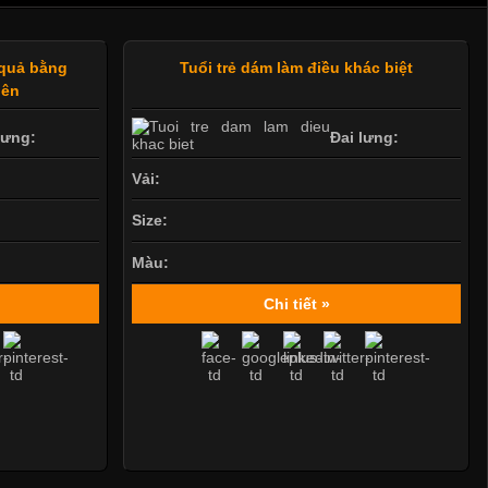
 quả bằng
Tuổi trẻ dám làm điều khác biệt
iên
lưng:
Đai lưng:
Vải:
Size:
Màu:
Chi tiết »