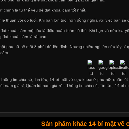
" chính là tư thế yêu để đạt khoái cảm tốt nhất.
ỷ lệ thuận với độ tuổi. Khi bạn lớn tuổi hơn đồng nghĩa với việc bạn 
 đạt khoái cảm một lúc là điều hoàn toàn có thể. Khi bạn và nửa kia
 đạt khoái cảm là rất cao.
một phụ nữ sẽ mất 8 phút để lên đỉnh. Nhưng nhiều nghiên cứu
lấy sỉ
 cảm.
Thông tin chia sẻ, Tin tức, 14 bí mật về cực khoái ở phụ nữ, quần lót
ót nam giá sỉ
,
Quần lót nam giá rẻ
-
Thông tin chia sẻ
,
Tin tức
,
14 bí m
Sản phẩm khác 14 bí mật về 