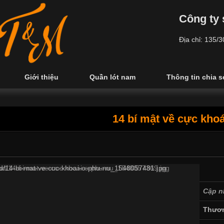
Công ty 
Địa chỉ: 135/
Giới thiệu
Quần lót nam
Thông tin chia s
14 bí mật về cực kho
Cập n
Thươn