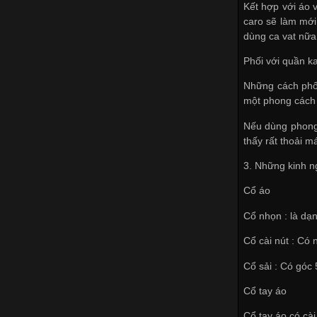
Kết hợp với áo 
caro sẽ làm mới
dùng ca vat nữa
Phối với quần ka
Những cách phối
một phong cách 
Nếu dùng phong 
thấy rất thoải m
3. Những kinh 
Cổ áo
Cổ nhọn : là dạ
Cổ cài nút : Có 
Cổ sải : Có góc 
Cổ tay áo
Cổ tay áo có cài