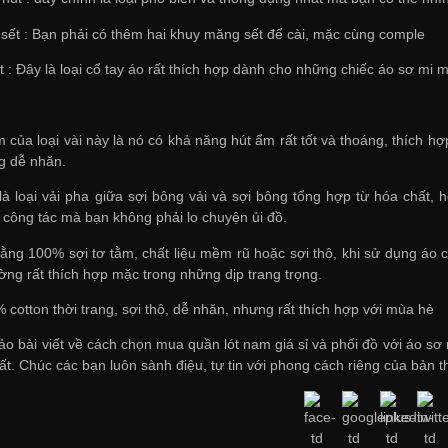
sết : Bạn phải có thêm hai khuy măng sết để cài, mặc cùng comple
t : Đây là loại cổ tay áo rất thích hợp dành cho những chiếc áo sơ mi 
 của loại vài này là nó có khả năng hút ẩm rất tốt và thoáng, thích h
ng dễ nhăn.
 là loại vải pha giữa sợi bông vải và sợi bông tổng hợp từ hóa chất,
i công tác mà bạn không phải lo chuyện ủi đồ.
ằng 100% sợi tơ tằm, chất liệu mềm rũ hoặc sợi thô, khi sử dụng áo có
hường rất thích hợp mặc trong những dịp trang trọng.
 cotton thời trang, sợi thô, dễ nhăn, nhưng rất thích hợp với mùa hè
ảo bài viết về cách chọn
mua quần lót nam giá sỉ
và phối đồ với áo sơ
t. Chúc các bạn luôn sành điệu, tự tin với phong cách riêng của bản t