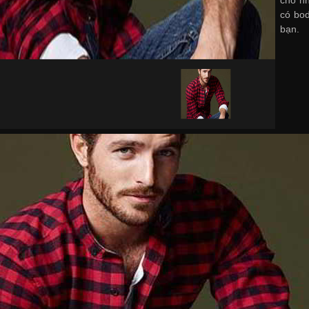
cho nh
có body
bạn.