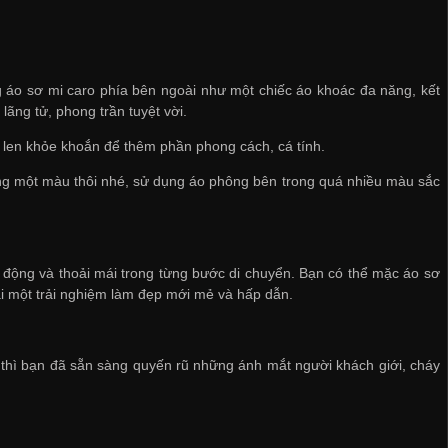
 áo sơ mi caro phía bên ngoài như một chiếc áo khoác đa năng, kết
ãng tử, phong trần tuyệt vời.
 len khỏe khoắn để thêm phần phong cách, cá tính.
ong một màu thôi nhé, sử dụng áo phông bên trong quá nhiều màu sắc
 động và thoải mái trong từng bước di chuyển. Bạn có thể mặc áo sơ
ại một trải nghiệm làm đẹp mới mẻ và hấp dẫn.
 thì bạn đã sẵn sàng quyến rũ những ánh mắt người khách giới, cháy