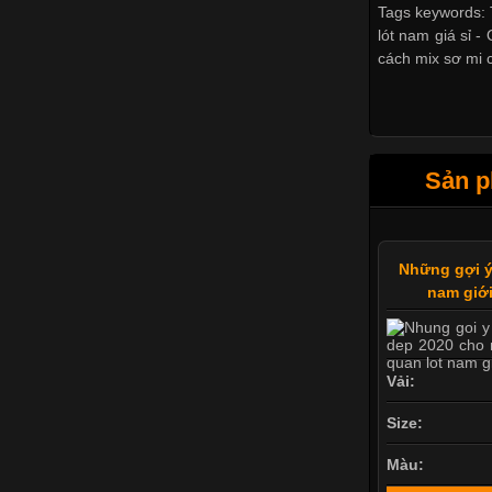
Tags keywords: T
lót nam giá sỉ -
cách mix sơ mi c
Sản p
Những gợi ý
nam giới
Vải:
Size:
Màu: