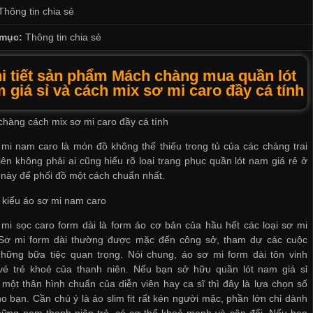
Thông tin chia sẻ
mục:
Thông tin chia sẻ
i tiết sản phẩm Mách chàng mua quần lót
 giá sỉ và cách mix sơ mi caro đầy cá tính
hàng cách mix sơ mi caro đầy cá tính
mi nam caro là món đồ không thể thiếu trong tủ của các chàng trai
iên không phải ai cũng hiểu rõ loại trang phục
quần lót nam giá rẻ ở
này để phối đồ một cách chuẩn nhất.
 kiểu áo sơ mi nam caro
mi sọc caro form dài là form áo cơ bản của hầu hết các loại sơ mi
Sơ mi form dài thường được mặc đến công sở, tham dự các cuộc
hững bữa tiệc quan trọng. Nói chung, áo sơ mi form dài tôn vinh
vẻ trẻ khoẻ của thanh niên. Nếu bạn sở hữu
quần lót nam giá sỉ
một thân hình chuẩn của diễn viên hay ca sĩ thì đây là lựa chọn số
o bạn. Cần chú ý là áo slim fit rất kén người mặc, phần lớn chỉ dành