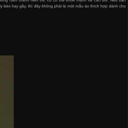
ững nam thanh niên trẻ, có cơ thể khoẻ mạnh và cân đối. Nếu bạn
 béo hay gầy, thì đây không phải là một mẫu áo thích hợp dành cho