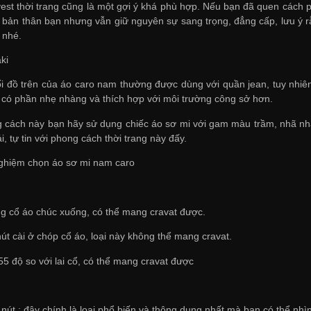
vest thời trang cũng là một gợi ý khá phù hợp. Nếu bạn đã quen cách p
 bản thân bạn nhưng vẫn giữ nguyên sự sang trọng, đẳng cấp, lưu ý r
 nhé.
ki
 đồ trên của áo caro nam thường được dùng với quần jean, tuy nhiên
có phần nhẹ nhàng và thích hợp với môi trường công sở hơn.
cách này bạn hãy sử dụng chiếc áo sơ mi với gam màu trầm, nhã nhặn
ái, tự tin với phong cách thời trang này đấy.
nghiệm chọn áo sơ mi nam caro
ng cổ áo chúc xuống, có thể mang cravat được.
nút cài ở chóp cổ áo, loại này không thể mang cravat.
55 độ so với lai cổ, có thể mang cravat được
 nút : đây chính là loại phổ biến và thông dụng nhất mà bạn có thể nhìn 