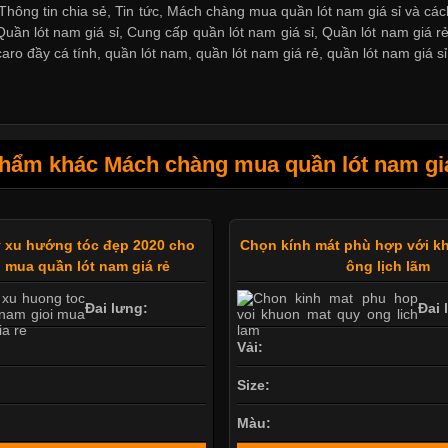
hông tin chia sẻ, Tin tức, Mách chàng mua quần lót nam giá sỉ và cách
Quần lót nam giá sỉ
,
Cung cấp quần lót nam giá sỉ
,
Quần lót nam giá r
aro đầy cá tính
,
quần lót nam
,
quần lót nam giá rẻ
,
quần lót nam giá sỉ
hẩm khác Mách chàng mua quần lót nam giá 
 xu hướng tóc đẹp 2020 cho
Chọn kính mát phù hợp với k
 mua quần lót nam giá rẻ
ông lịch lãm
Đai lưng:
Đai 
Vải:
Size:
Màu: