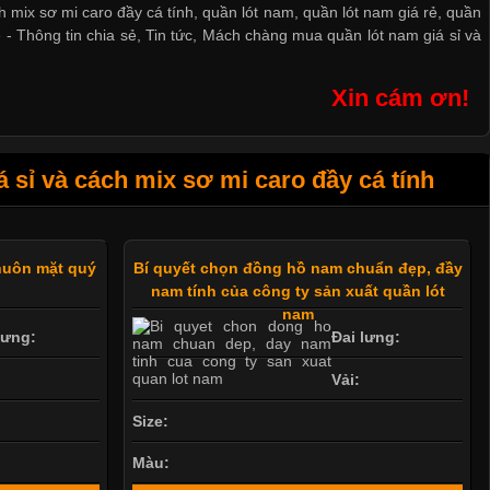
 mix sơ mi caro đầy cá tính, quần lót nam, quần lót nam giá rẻ, quần
ẻ
-
Thông tin chia sẻ
,
Tin tức
,
Mách chàng mua quần lót nam giá sỉ và
Xin cám ơn!
sỉ và cách mix sơ mi caro đầy cá tính
huôn mặt quý
Bí quyết chọn đồng hồ nam chuẩn đẹp, đầy
nam tính của công ty sản xuất quần lót
nam
lưng:
Đai lưng:
Vải:
Size:
Màu: