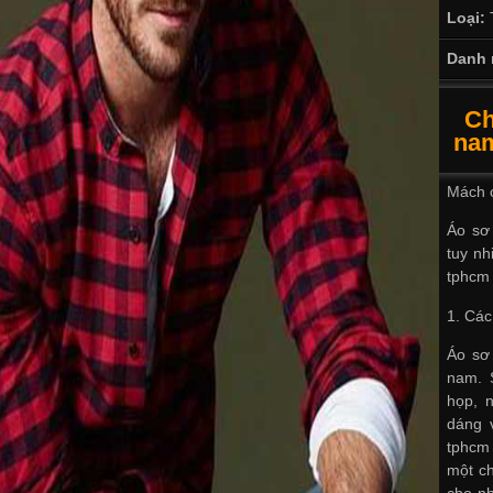
Loại:
Danh 
Ch
nam
Mách c
Áo sơ 
tuy nh
tphcm
1. Các
Áo sơ 
nam. 
họp, n
dáng 
tphcm
một ch