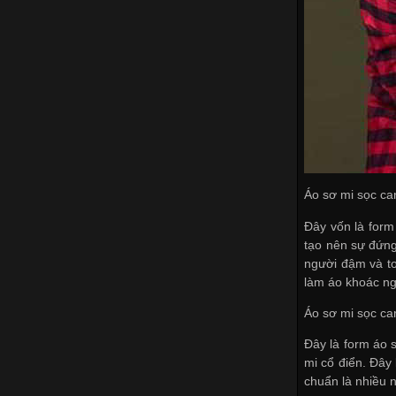
Áo sơ mi sọc ca
Đây vốn là form
tạo nên sự đứn
người đậm và to
làm áo khoác ng
Áo sơ mi sọc ca
Đây là form áo 
mi cổ điển. Đây 
chuẩn là nhiều 