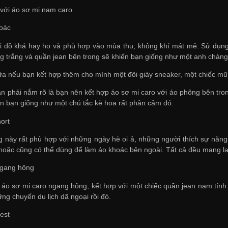
 với áo sơ mi nam caro
oác
i đồ khá hay ho và phù hợp vào mùa thu, không khí mát mẻ. Sử dụng
g trắng và quần jean bên trong sẽ khiến bạn giống như một anh chàng l
ữa nếu bạn kết hợp thêm cho mình một đôi giày sneaker, một chiếc mũ
ần phải nắm rõ là bạn nên kết hợp áo sơ mi caro với áo phông bên tr
ìn bạn giống như một chú tắc kè hoa rất phản cảm đó.
ort
g này rất phù hợp với những ngày hè oi ả, những người thích sự năng
 hoặc cũng có thể dùng để làm áo khoác bên ngoài. Tất cả đều mang l
ngang hông
áo sơ mi caro ngang hông, kết hợp với một chiếc quần jean nam tính
ng chuyến du lịch dã ngoại rồi đó.
est