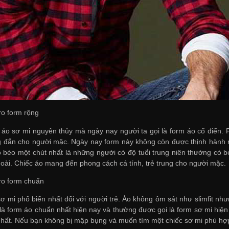
ro form rộng
 áo sơ mi nguyên thủy mà ngày nay người ta gọi là form áo cổ điển.
g đắn cho người mặc. Ngày nay form này không còn được thịnh hành 
 béo một chút nhất là những người có độ tuổi trung niên thường có 
oài. Chiếc áo mang đến phong cách cá tính, trẻ trung cho người mặc.
ro form chuẩn
sơ mi phổ biến nhất đối với người trẻ. Áo không ôm sát như slimfit 
là form áo chuẩn nhất hiện nay và thường được gọi là form sơ mi hiện đạ
nhất. Nếu bạn không bị mập bụng và muốn tìm một chiếc sơ mi phù hợp