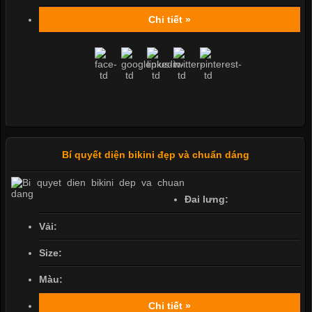
Chi tiết »
Bí quyết diện bikini đẹp và chuẩn dáng
Đai lưng:
Vải:
Size:
Màu:
Chi tiết »