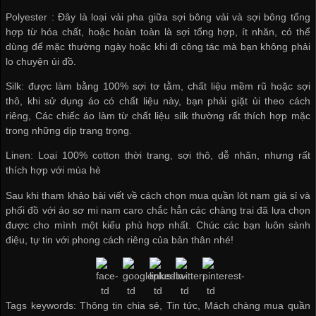
Polyester : Đây là loại vải pha giữa sợi bông vải và sợi bông tổng
hợp từ hóa chất, hoặc hoàn toàn là sợi tổng hợp, ít nhăn, có thể
dùng để mặc thường ngày hoặc khi đi công tác mà bạn không phải
lo chuyện ủi đồ.
Silk: được làm bằng 100% sợi tơ tằm, chất liệu mềm rũ hoặc sợi
thô, khi sử dụng áo có chất liệu này, bạn phải giặt ủi theo cách
riêng, Các chiếc áo làm từ chất liệu silk thường rất thích hợp mặc
trong những dịp trang trọng.
Linen: Loại 100% cotton thời trang, sợi thô, dễ nhăn, nhưng rất
thích hợp với mùa hè
Sau khi tham khảo bài viết về cách chọn
mua quần lót nam giá sỉ
và
phối đồ với áo sơ mi nam caro chắc hẳn các chàng trai đã lựa chọn
được cho mình một kiểu phù hợp nhất. Chúc các bạn luôn sành
điệu, tự tin với phong cách riêng của bản thân nhé!
Tags keywords: Thông tin chia sẻ, Tin tức, Mách chàng mua quần