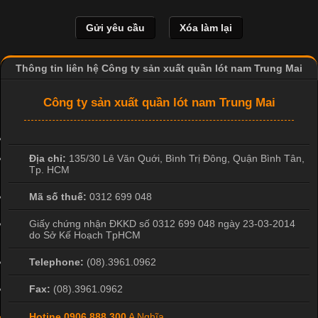
nhất trong ngành dệt may nhờ đặc tính mềm mại, thoáng mát
và thấm hút mồ hôi tốt. Đây cũng là loại vải được nhiều công ty
sản xuất quần lót nam lựa chọn để tạo ra các sản phẩm chất
lượng, phù hợp với nhu cầu sử dụng
Thông tin liên hệ Công ty sản xuất quần lót nam Trung Mai
Công ty sản xuất quần lót nam Trung Mai
Địa chỉ:
135/30 Lê Văn Quới, Bình Trị Đông
,
Quận Bình Tân
,
Tp. HCM
Mã số thuế:
0312 699 048
Giấy chứng nhận ĐKKD số 0312 699 048 ngày 23-03-2014
do Sở Kế Hoạch TpHCM
Telephone:
(08).3961.0962
Fax:
(08).3961.0962
Hotine
0906 888 300
A Nghĩa