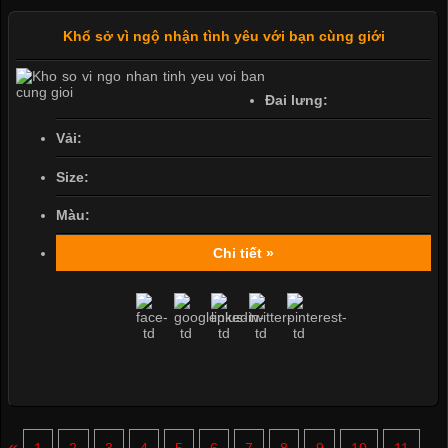
Khổ sở vì ngộ nhận tình yêu với bạn cùng giới
Đai lưng:
Vải:
Size:
Màu:
Chi tiết »
«
1
2
3
4
5
6
7
8
9
10
11