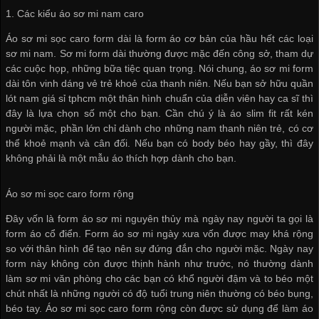
1. Các kiểu áo sơ mi nam caro
Áo sơ mi sọc caro form dài là form áo cơ bản của hầu hết các loại
sơ mi nam. Sơ mi form dài thường được mặc đến công sở, tham dự
các cuộc họp, những bữa tiệc quan trọng. Nói chung, áo sơ mi form
dài tôn vinh dáng vẻ trẻ khoẻ của thanh niên. Nếu bạn sở hữu
quần
lót nam giá sỉ tphcm
một thân hình chuẩn của diễn viên hay ca sĩ thì
đây là lựa chọn số một cho bạn. Cần chú ý là áo slim fit rất kén
người mặc, phần lớn chỉ dành cho những nam thanh niên trẻ, có cơ
thể khoẻ mạnh và cân đối. Nếu bạn có body béo hay gầy, thì đây
không phải là một mẫu áo thích hợp dành cho bạn.
Áo sơ mi sọc caro form rộng
Đây vốn là form áo sơ mi nguyên thủy mà ngày nay người ta gọi là
form áo cổ điển. Form áo sơ mi ngày xưa vốn được may khá rộng
so với thân hình để tạo nên sự đứng đắn cho người mặc. Ngày nay
form này không còn được thịnh hành như trước, nó thường dành
làm sơ mi văn phòng cho các bạn có khổ người đậm và to béo một
chút nhất là những người có độ tuổi trung niên thường có béo bụng,
béo tay. Áo sơ mi sọc caro form rộng còn được sử dụng để làm áo