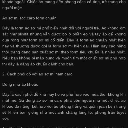
khoác ngoài. Chiếc áo mang đến phong cách cá tính, trẻ trung cho
người mặc.
Áo sơ mi sọc caro form chuẩn
Đây là form áo sơ mi phổ biến nhất đối với người trẻ. Áo không ôm
sát như slimfit nhưng vẫn được bó ở phần eo và tay áo để không
quá rộng như form sơ mi cổ điển. Đây là form áo chuẩn nhất hiện
nay và thường được gọi là form sơ mi hiện đại. Hiện nay các hãng
thời trang đang sản xuất sơ mi theo form tiêu chuẩn là nhiều nhất.
Nếu bạn không bị mập bụng và muốn tìm một chiếc sơ mi phù hợp
thì đây là dáng áo chuẩn dành cho bạn.
2. Cách phối đồ với áo sơ mi nam caro
Dùng như áo khoác
Đây là cách phối đồ khá hay ho và phù hợp vào mùa thu, không khí
mát mẻ. Sử dụng áo sơ mi caro phía bên ngoài như một chiếc áo
khoác đa năng, kết hợp với áo phông trắng và quần jean bên trong
sẽ khiến bạn giống như một anh chàng lãng tử, phong trần tuyệt
vời.