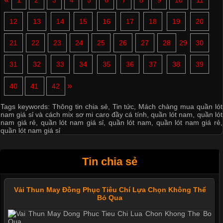
12
13
14
15
16
17
18
19
20
21
22
23
24
25
26
27
28
29
30
31
32
33
34
35
36
37
38
39
»
40
41
42
Tags keywords:
Thông tin chia sẻ
,
Tin tức
,
Mách chàng mua quần lót
nam giá sỉ và cách mix sơ mi caro đầy cá tính
,
quần lót nam
,
quần lót
nam giá rẻ
,
quần lót nam giá sỉ
,
quần lót nam
,
quần lót nam giá rẻ
,
quần lót nam giá sỉ
Tin chia sẻ
Vải Thun May Đồng Phục Tiêu Chí Lựa Chọn Không Thể
Bỏ Qua