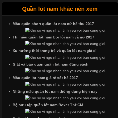
Quần lót nam khác nên xem
Mẫu quần short quần lót nam nữ hè thu 2017
Những Mẫu Áo Thun Đồng Phục Công Ty Được Ưa
Chuộng Hiện Nay
Thị hiều quần lót nam bơi lội nam và nữ 2017
Cập nhật 2026-06-01 14:23:34
Xu hướng thời trang trẻ và quần lót nam giá sỉ
Trong môi trường kinh doanh hiện đại, việc xây dựng hình ảnh
chuyên nghiệp đóng vai trò quan trọng đối với sự phát triển của
Giặt và bảo quản quần lót nam đúng cách
doanh nghiệp. Một trong những giải pháp hiệu quả được nhiều
đơn vị lựa chọn hiện nay là sử dụng áo thun đồng phục công ty.
Mẫu quần lót nam giá rẻ sốt hè 2017
Không chỉ giúp tạo sự đồng bộ, áo thun
Những mẩu quần lót nam thông dụng hiện nay
Bộ sưu tập quần lót nam Boxer TpHCM
Chất Liệu Lycra Có Gì Đặc Biệt Trong Ngành Thời Trang?