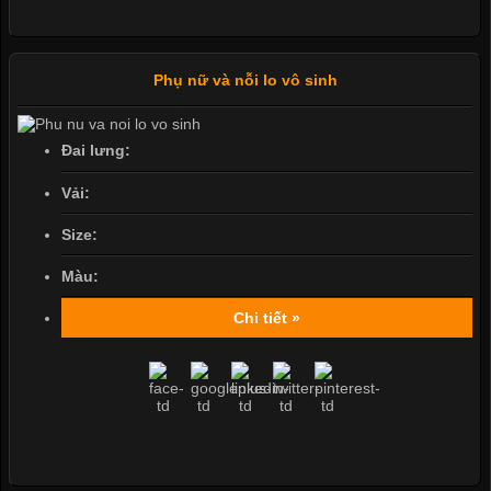
Phụ nữ và nỗi lo vô sinh
Đai lưng:
Vải:
Size:
Màu:
Chi tiết »