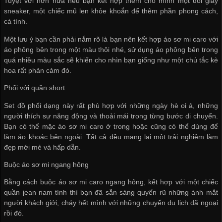
Tuyệt vời hơn nữa nếu bạn kết hợp thêm cho mình một đôi giày
sneaker, một chiếc mũ len khỏe khoắn để thêm phần phong cách,
cá tính.
Một lưu ý bạn cần phải nắm rõ là bạn nên kết hợp áo sơ mi caro với
áo phông bên trong một màu thôi nhé, sử dụng áo phông bên trong
quá nhiều màu sắc sẽ khiến cho nhìn bạn giống như một chú tắc kè
hoa rất phản cảm đó.
Phối với quần short
Set đồ phối dạng này rất phù hợp với những ngày hè oi ả, những
người thích sự năng động và thoải mái trong từng bước di chuyển.
Bạn có thể mặc áo sơ mi caro ở trong hoặc cũng có thể dùng để
làm áo khoác bên ngoài. Tất cả đều mang lại một trải nghiệm làm
đẹp mới mẻ và hấp dẫn.
Buộc áo sơ mi ngang hông
Bằng cách buộc áo sơ mi caro ngang hông, kết hợp với một chiếc
quần jean nam tính thì bạn đã sẵn sàng quyến rũ những ánh mắt
người khách giới, cháy hết mình với những chuyến du lịch dã ngoại
rồi đó.