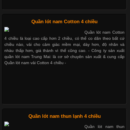
Những Loại Vải Thun Thông Dụng Và Đặc Điểm Nổi Bật
Quần lót nam Cotton 4 chiều
Quần lót nam Cotton
Cập nhật 2026-05-20 14:58:56
4 chiều là loại cao cấp hơn 2 chiều, có thể co dãn theo bất cứ
Vải thun là một trong những chất liệu được sử dụng rộng rãi
chiều nào, vải cho cảm giác mềm mại, dày hơn, độ nhăn và
nhất trong ngành thời trang nhờ đặc tính co giãn, mềm mại và
nhàu thấp hơn, giá thành vì thế cũng cao. - Công ty sản xuất
thoải mái khi mặc. Từ áo thun, đồ thể thao cho đến đồ lót nam,
quần lót nam Trung Mai: là cơ sở chuyên sản xuất & cung cấp
vải thun luôn đóng vai trò quan trọng trong quá trình sản xuất.
Quần lót nam vải Cotton 4 chiều -
Hiện nay, nhu cầu tìm kiếm quần lót nam giá
Xu Hướng Form Áo Thun Phổ Biến Trong Ngành May Mặc
Cập nhật 2026-05-09 15:58:23
Quần lót nam thun lạnh 4 chiều
Các Form Áo Thun Phổ Biến Hiện Nay Và Xu Hướng Trong
Quần lót nam thun