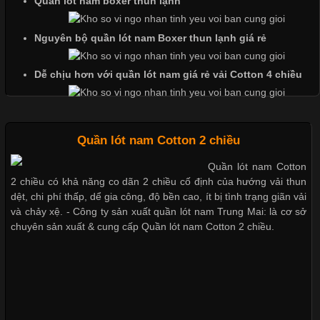
Quần lót nam boxer thun lạnh
Cập nhật 2026-05-27 17:03:46
Vải Lycra Là Gì? Chất Liệu Co Giãn Được Ưa Chuộng Trong
Nguyên bộ quần lót nam Boxer thun lạnh giá rẻ
Ngành May Mặc Trong ngành thời trang hiện đại, các loại vải có
khả năng co giãn tốt ngày càng được ưa chuộng nhằm mang lại
Dễ chịu hơn với quần lót nam giá rẻ vải Cotton 4 chiều
cảm giác thoải mái cho người mặc. Trong đó, vải Lycra là một
trong những chất liệu nổi bật nhờ độ đàn hồi cao,
Quần lót nam Cotton 2 chiều
Quần lót nam Cotton
Chất Liệu Bamboo Xu Hướng Mới Trong Ngành Thời Trang
2 chiều có khả năng co dãn 2 chiều cố định của hướng vải thun
dệt, chi phí thấp, dể gia công, độ bền cao, ít bị tình trạng giãn vải
Cập nhật 2026-05-21 14:59:25
và chảy xệ. - Công ty sản xuất quần lót nam Trung Mai: là cơ sở
chuyên sản xuất & cung cấp Quần lót nam Cotton 2 chiều.
Trong những năm gần đây, vải Bamboo đang trở thành một
trong những chất liệu được yêu thích trong ngành thời trang
nhờ đặc tính mềm mại, thoáng khí và thân thiện với môi trường.
Không chỉ được ứng dụng trong quần áo thường ngày, loại vải
này còn xuất hiện nhiều trong các sản phẩm đồ lót