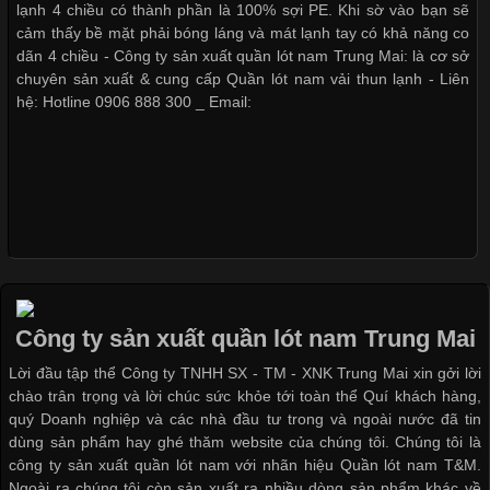
Ngành May Mặc Áo thun là một trong những trang phục quen
lạnh 4 chiều có thành phần là 100% sợi PE. Khi sờ vào bạn sẽ
thuộc và được sử dụng phổ biến nhất hiện nay. Không chỉ đa
cảm thấy bề mặt phải bóng láng và mát lạnh tay có khả năng co
dạng về màu sắc hay chất liệu, áo thun còn có nhiều form dáng
dãn 4 chiều - Công ty sản xuất quần lót nam Trung Mai: là cơ sở
khác nhau để phù hợp với từng phong cách thời trang và nhu
chuyên sản xuất & cung cấp Quần lót nam vải thun lạnh - Liên
cầu
hệ: Hotline 0906 888 300 _ Email:
Khám Phá Áo Phông Trang Phục Phổ Biến Nhất Hiện Nay
Cập nhật 2026-04-24 17:24:50
Áo phông là một trong những trang phục phổ biến nhất trong
đời sống hiện đại nhờ sự tiện lợi, thoải mái và dễ phối đồ.
Công ty sản xuất quần lót nam Trung Mai
Không chỉ xuất hiện trong thời trang thường ngày, áo phông còn
Lời đầu tập thể Công ty TNHH SX - TM - XNK Trung Mai xin gởi lời
được ứng dụng rộng rãi trong ngành sản xuất may mặc, đặc
chào trân trọng và lời chúc sức khỏe tới toàn thể Quí khách hàng,
biệt là các sản phẩm từ vải thun. Hiện nay,
quý Doanh nghiệp và các nhà đầu tư trong và ngoài nước đã tin
dùng sản phẩm hay ghé thăm website của chúng tôi. Chúng tôi là
công ty sản xuất quần lót nam với nhãn hiệu Quần lót nam T&M.
Ngoài ra chúng tôi còn sản xuất ra nhiều dòng sản phẩm khác về