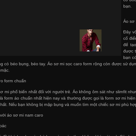
bạn.
Áo sơ 
Đây vố
cổ điể
để tạ
được 
bạn có
ng có béo bụng, béo tay. Áo sơ mi sọc caro form rộng còn được sử dụ
 mặc.
ro form chuẩn
sơ mi phổ biến nhất đối với người trẻ. Áo không ôm sát như slimfit 
là form áo chuẩn nhất hiện nay và thường được gọi là form sơ mi hiện đạ
nhất. Nếu bạn không bị mập bụng và muốn tìm một chiếc sơ mi phù hợp
 với áo sơ mi nam caro
oác