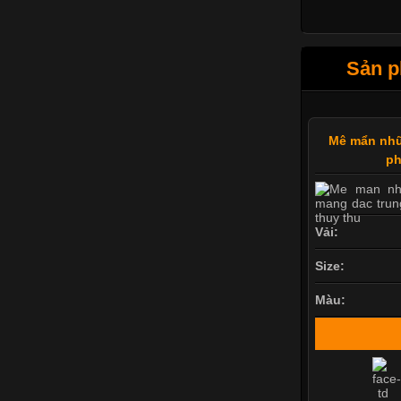
Sản p
Mê mẩn nhữ
ph
Vải:
Size:
Màu: