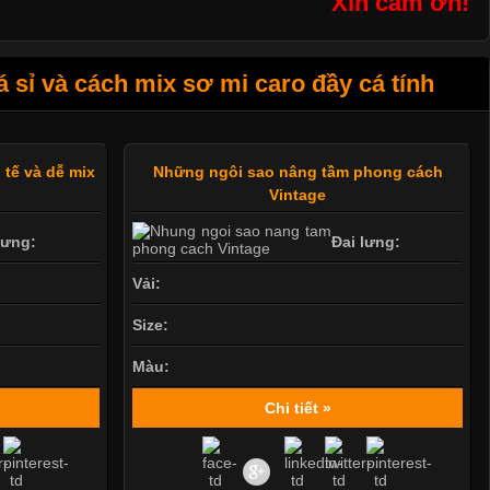
Xin cám ơn!
sỉ và cách mix sơ mi caro đầy cá tính
 tế và dễ mix
Những ngôi sao nâng tầm phong cách
Vintage
lưng:
Đai lưng:
Vải:
Size:
Màu:
Chi tiết »