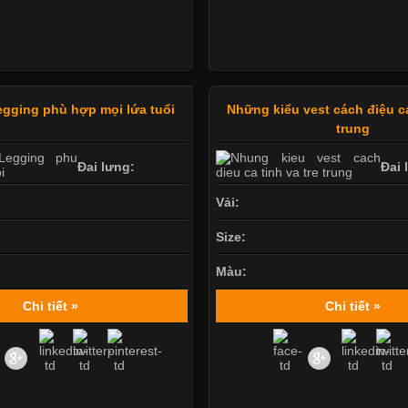
gging phù hợp mọi lứa tuổi
Những kiểu vest cách điệu cá
trung
Đai lưng:
Đai 
Vải:
Size:
Màu:
Chi tiết »
Chi tiết »