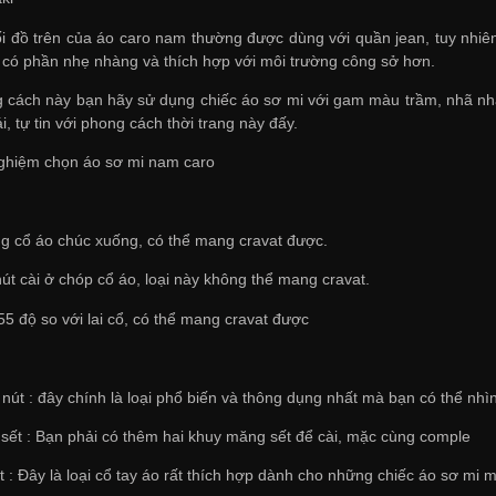
 đồ trên của áo caro nam thường được dùng với quần jean, tuy nhiên
có phần nhẹ nhàng và thích hợp với môi trường công sở hơn.
cách này bạn hãy sử dụng chiếc áo sơ mi với gam màu trầm, nhã nhặn
ái, tự tin với phong cách thời trang này đấy.
nghiệm chọn áo sơ mi nam caro
ng cổ áo chúc xuống, có thể mang cravat được.
nút cài ở chóp cổ áo, loại này không thể mang cravat.
55 độ so với lai cổ, có thể mang cravat được
 nút : đây chính là loại phổ biến và thông dụng nhất mà bạn có thể nhìn 
sết : Bạn phải có thêm hai khuy măng sết để cài, mặc cùng comple
t : Đây là loại cổ tay áo rất thích hợp dành cho những chiếc áo sơ mi 