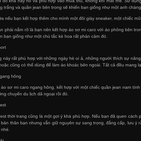
i đồ khá hay ho và phù hợp vào mùa thu, không khí mát mẻ. Sử dụng
g trắng và quần jean bên trong sẽ khiến bạn giống như một anh chàng l
ữa nếu bạn kết hợp thêm cho mình một đôi giày sneaker, một chiếc mũ
ần phải nắm rõ là bạn nên kết hợp áo sơ mi caro với áo phông bên tr
ìn bạn giống như một chú tắc kè hoa rất phản cảm đó.
ort
g này rất phù hợp với những ngày hè oi ả, những người thích sự năng
 hoặc cũng có thể dùng để làm áo khoác bên ngoài. Tất cả đều mang l
ngang hông
áo sơ mi caro ngang hông, kết hợp với một chiếc quần jean nam tính
ng chuyến du lịch dã ngoại rồi đó.
est
vest thời trang cũng là một gợi ý khá phù hợp. Nếu bạn đã quen cách p
 bản thân bạn nhưng vẫn giữ nguyên sự sang trọng, đẳng cấp, lưu ý r
 nhé.
ki