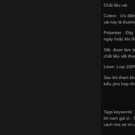
Chất liệu vải
Cotton : Ưu điểm
vải này là thườ
Polyester : Đây
ngày hoặc khi đ
Silk: được làm b
chất liệu silk t
Linen: Loại 100%
Sau khi tham kh
kiểu phù hợp nhấ
Tags keywords: T
lót nam giá sỉ -
cách mix sơ mi c