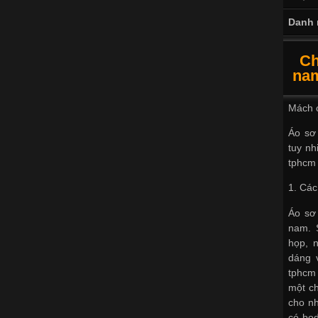
Danh 
Ch
nam
Mách c
Áo sơ 
tuy nh
tphcm
1. Các
Áo sơ 
nam. 
họp, n
dáng 
tphcm
một ch
cho nh
có body