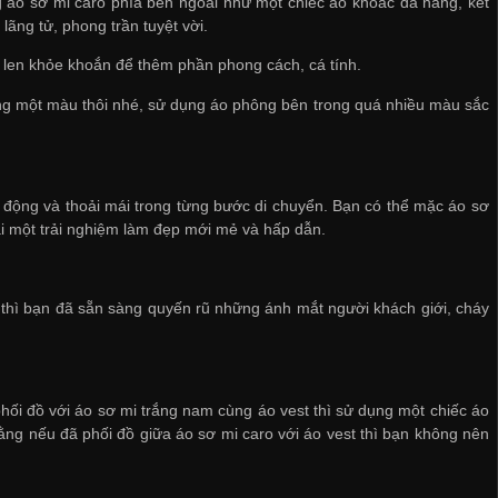
 áo sơ mi caro phía bên ngoài như một chiếc áo khoác đa năng, kết
ãng tử, phong trần tuyệt vời.
 len khỏe khoắn để thêm phần phong cách, cá tính.
ong một màu thôi nhé, sử dụng áo phông bên trong quá nhiều màu sắc
 động và thoải mái trong từng bước di chuyển. Bạn có thể mặc áo sơ
ại một trải nghiệm làm đẹp mới mẻ và hấp dẫn.
 thì bạn đã sẵn sàng quyến rũ những ánh mắt người khách giới, cháy
hối đồ với áo sơ mi trắng nam cùng áo vest thì sử dụng một chiếc áo
ằng nếu đã phối đồ giữa áo sơ mi caro với áo vest thì bạn không nên