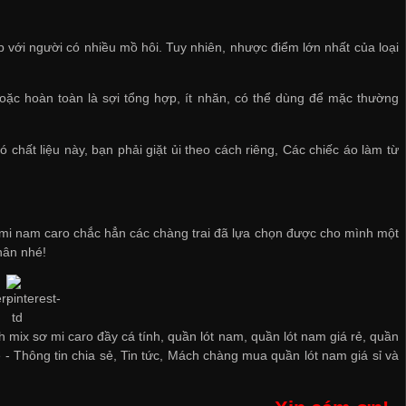
ợp với người có nhiều mồ hôi. Tuy nhiên, nhược điểm lớn nhất của loại
 hoặc hoàn toàn là sợi tổng hợp, ít nhăn, có thể dùng để mặc thường
 chất liệu này, bạn phải giặt ủi theo cách riêng, Các chiếc áo làm từ
 mi nam caro chắc hẳn các chàng trai đã lựa chọn được cho mình một
hân nhé!
 mix sơ mi caro đầy cá tính, quần lót nam, quần lót nam giá rẻ, quần
ẻ
-
Thông tin chia sẻ
,
Tin tức
,
Mách chàng mua quần lót nam giá sỉ và