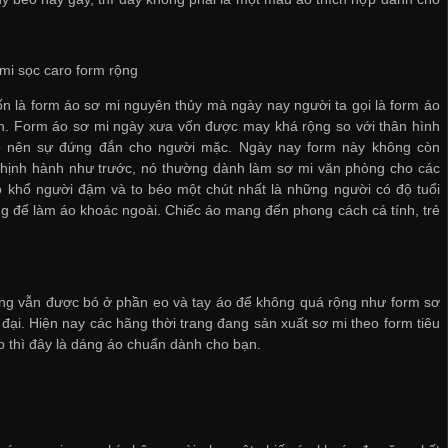
mi sọc caro form rộng
n là form áo sơ mi nguyên thủy mà ngày nay người ta gọi là form áo
n. Form áo sơ mi ngày xưa vốn được may khá rộng so với thân hình
o nên sự đứng đắn cho người mặc. Ngày nay form này không còn
thịnh hành như trước, nó thường dành làm sơ mi văn phòng cho các
 khổ người đậm và to béo một chút nhất là những người có độ tuổi
ng để làm áo khoác ngoài. Chiếc áo mang đến phong cách cá tính, trẻ
nhưng vẫn được bó ở phần eo và tay áo để không quá rộng như form sơ
i. Hiện nay các hãng thời trang đang sản xuất sơ mi theo form tiêu
 thì đây là dáng áo chuẩn dành cho bạn.