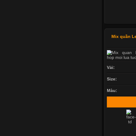
Mix quần Le
Vải:
Size:
Màu: