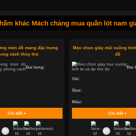
hẩm khác Mách chàng mua quần lót nam giá 
ng món đồ mang đặc trưng
Mẹo chọn giày mũi xuồng tinh
ong cách thủy thủ
đồ
Đai lưng:
Đai 
Vải:
Size:
Màu:
Chi tiết »
Chi tiết »