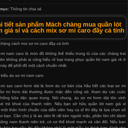
mục:
Thông tin chia sẻ
i tiết sản phẩm Mách chàng mua quần lót
 giá sỉ và cách mix sơ mi caro đầy cá tính
hàng cách mix sơ mi caro đầy cá tính
mi nam caro là món đồ không thể thiếu trong tủ của các chàng trai
iên không phải ai cũng hiểu rõ loại trang phục
quần lót nam giá rẻ ở
này để phối đồ một cách chuẩn nhất.
 kiểu áo sơ mi nam caro
mi sọc caro form dài là form áo cơ bản của hầu hết các loại sơ mi
Sơ mi form dài thường được mặc đến công sở, tham dự các cuộc
hững bữa tiệc quan trọng. Nói chung, áo sơ mi form dài tôn vinh
vẻ trẻ khoẻ của thanh niên. Nếu bạn sở hữu
quần lót nam giá sỉ
một thân hình chuẩn của diễn viên hay ca sĩ thì đây là lựa chọn số
o bạn. Cần chú ý là áo slim fit rất kén người mặc, phần lớn chỉ dành
ững nam thanh niên trẻ, có cơ thể khoẻ mạnh và cân đối. Nếu bạn
 béo hay gầy, thì đây không phải là một mẫu áo thích hợp dành cho