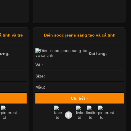
 tính và trẻ
Diện sooc jeans sáng tạo và cá tính
lưng:
Đai lưng:
Vải:
Size:
Màu:
Chi tiết »