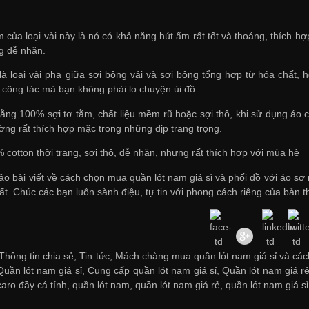
 của loại vài này là nó có khả năng hút ẩm rất tốt và thoáng, thích h
ng dễ nhăn.
 là loại vải pha giữa sợi bông vải và sợi bông tổng hợp từ hóa chất,
i công tác mà bạn không phải lo chuyện ủi đồ.
ằng 100% sợi tơ tằm, chất liệu mềm rũ hoặc sợi thô, khi sử dụng áo có
hường rất thích hợp mặc trong những dịp trang trọng.
 cotton thời trang, sợi thô, dễ nhăn, nhưng rất thích hợp với mùa hè
ảo bài viết về cách chọn
mua quần lót nam giá sỉ
và phối đồ với áo sơ
t. Chúc các bạn luôn sành điệu, tự tin với phong cách riêng của bản t
hông tin chia sẻ, Tin tức, Mách chàng mua quần lót nam giá sỉ và cách
Quần lót nam giá sỉ
,
Cung cấp quần lót nam giá sỉ
,
Quần lót nam giá r
aro đầy cá tính
,
quần lót nam
,
quần lót nam giá rẻ
,
quần lót nam giá sỉ