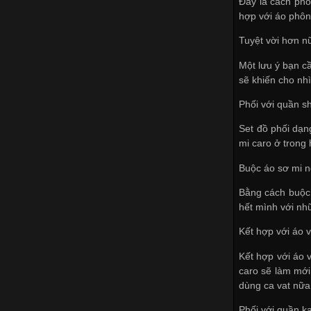
Đây là cách phố
hợp với áo phôn
Tuyệt vời hơn n
Một lưu ý bạn c
sẽ khiến cho nh
Phối với quần sh
Set đồ phối dạn
mi caro ở trong
Buộc áo sơ mi 
Bằng cách buộc 
hết mình với nhữ
Kết hợp với áo v
Kết hợp với áo 
caro sẽ làm mới
dùng ca vat nữa
Phối với quần ka