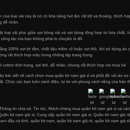
 của loại vài này là nó có khả năng hút ẩm rất tốt và thoáng, thích h
ng dễ nhăn.
 là loại vải pha giữa sợi bông vải và sợi bông tổng hợp từ hóa chất,
i công tác mà bạn không phải lo chuyện ủi đồ.
ằng 100% sợi tơ tằm, chất liệu mềm rũ hoặc sợi thô, khi sử dụng áo có
hường rất thích hợp mặc trong những dịp trang trọng.
 cotton thời trang, sợi thô, dễ nhăn, nhưng rất thích hợp với mùa hè
ảo bài viết về cách chọn
mua quần lót nam giá sỉ
và phối đồ với áo sơ
t. Chúc các bạn luôn sành điệu, tự tin với phong cách riêng của bản t
hông tin chia sẻ, Tin tức, Mách chàng mua quần lót nam giá sỉ và cách
Quần lót nam giá sỉ
,
Cung cấp quần lót nam giá sỉ
,
Quần lót nam giá r
aro đầy cá tính
,
quần lót nam
,
quần lót nam giá rẻ
,
quần lót nam giá sỉ