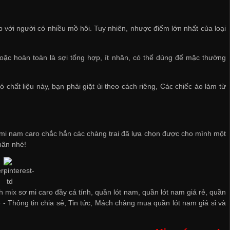
ợp với người có nhiều mồ hôi. Tuy nhiên, nhược điểm lớn nhất của loại
 hoặc hoàn toàn là sợi tổng hợp, ít nhăn, có thể dùng để mặc thường
 chất liệu này, bạn phải giặt ủi theo cách riêng, Các chiếc áo làm từ
 mi nam caro chắc hẳn các chàng trai đã lựa chọn được cho mình một
hân nhé!
 mix sơ mi caro đầy cá tính, quần lót nam, quần lót nam giá rẻ, quần
ẻ
-
Thông tin chia sẻ
,
Tin tức
,
Mách chàng mua quần lót nam giá sỉ và