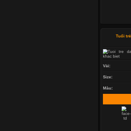
Tuổi tr
Vải:
Size:
Màu: