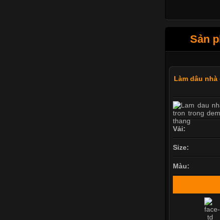
Sản p
Làm dâu nhà g
Vải:
Size:
Màu: