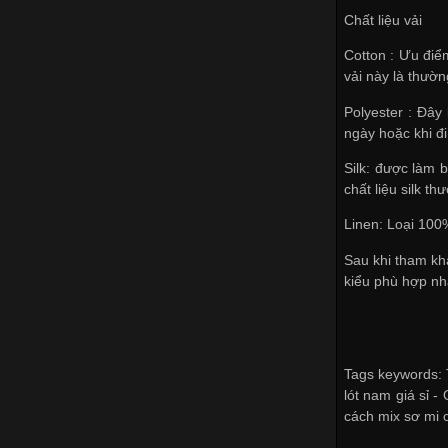
Chất liệu vải
Cotton : Ưu điểm
vải này là thườ
Polyester : Đây
ngày hoặc khi đ
Silk: được làm b
chất liệu silk t
Linen: Loại 100%
Sau khi tham kh
kiểu phù hợp nhấ
Tags keywords: T
lót nam giá sỉ -
cách mix sơ mi c