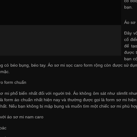
có body
bạn.
Áo sơ 
Đây vố
cổ điể
để tạ
được 
bạn có
ng có béo bụng, béo tay. Áo sơ mi sọc caro form rộng còn được sử dụ
 mặc.
ro form chuẩn
sơ mi phổ biến nhất đối với người trẻ. Áo không ôm sát như slimfit 
là form áo chuẩn nhất hiện nay và thường được gọi là form sơ mi hiện đạ
nhất. Nếu bạn không bị mập bụng và muốn tìm một chiếc sơ mi phù hợp
 với áo sơ mi nam caro
oác