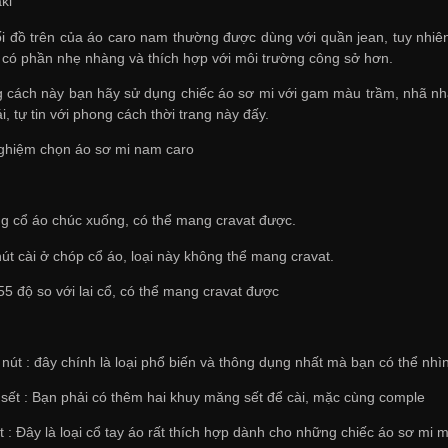
ki
 đồ trên của áo caro nam thường được dùng với quần jean, tuy nhiên
có phần nhẹ nhàng và thích hợp với môi trường công sở hơn.
cách này bạn hãy sử dụng chiếc áo sơ mi với gam màu trầm, nhã nhặn
ái, tự tin với phong cách thời trang này đấy.
nghiệm chọn áo sơ mi nam caro
ng cổ áo chúc xuống, có thể mang cravat được.
nút cài ở chóp cổ áo, loại này không thể mang cravat.
55 độ so với lai cổ, có thể mang cravat được
 nút : đây chính là loại phổ biến và thông dụng nhất mà bạn có thể nhìn 
sết : Bạn phải có thêm hai khuy măng sết để cài, mặc cùng comple
t : Đây là loại cổ tay áo rất thích hợp dành cho những chiếc áo sơ mi 