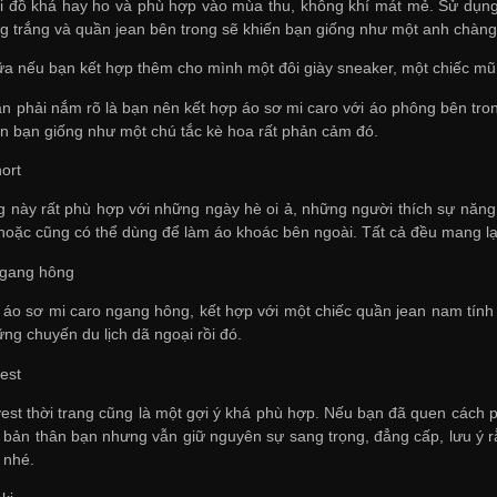
i đồ khá hay ho và phù hợp vào mùa thu, không khí mát mẻ. Sử dụng
g trắng và quần jean bên trong sẽ khiến bạn giống như một anh chàng l
ữa nếu bạn kết hợp thêm cho mình một đôi giày sneaker, một chiếc mũ
ần phải nắm rõ là bạn nên kết hợp áo sơ mi caro với áo phông bên tr
ìn bạn giống như một chú tắc kè hoa rất phản cảm đó.
ort
g này rất phù hợp với những ngày hè oi ả, những người thích sự năng
 hoặc cũng có thể dùng để làm áo khoác bên ngoài. Tất cả đều mang l
ngang hông
áo sơ mi caro ngang hông, kết hợp với một chiếc quần jean nam tính
ng chuyến du lịch dã ngoại rồi đó.
est
vest thời trang cũng là một gợi ý khá phù hợp. Nếu bạn đã quen cách p
 bản thân bạn nhưng vẫn giữ nguyên sự sang trọng, đẳng cấp, lưu ý r
 nhé.