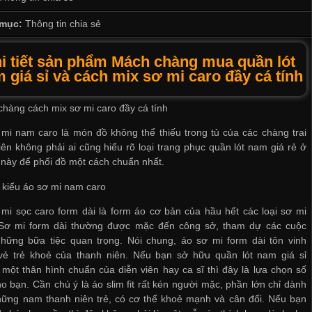
mục:
Thông tin chia sẻ
i tiết sản phẩm Mách chàng mua quần lót
 giá sỉ và cách mix sơ mi caro đầy cá tính
hàng cách mix sơ mi caro đầy cá tính
mi nam caro là món đồ không thể thiếu trong tủ của các chàng trai
iên không phải ai cũng hiểu rõ loại trang phục
quần lót nam giá rẻ ở
này để phối đồ một cách chuẩn nhất.
 kiểu áo sơ mi nam caro
mi sọc caro form dài là form áo cơ bản của hầu hết các loại sơ mi
Sơ mi form dài thường được mặc đến công sở, tham dự các cuộc
hững bữa tiệc quan trọng. Nói chung, áo sơ mi form dài tôn vinh
vẻ trẻ khoẻ của thanh niên. Nếu bạn sở hữu
quần lót nam giá sỉ
một thân hình chuẩn của diễn viên hay ca sĩ thì đây là lựa chọn số
o bạn. Cần chú ý là áo slim fit rất kén người mặc, phần lớn chỉ dành
ững nam thanh niên trẻ, có cơ thể khoẻ mạnh và cân đối. Nếu bạn