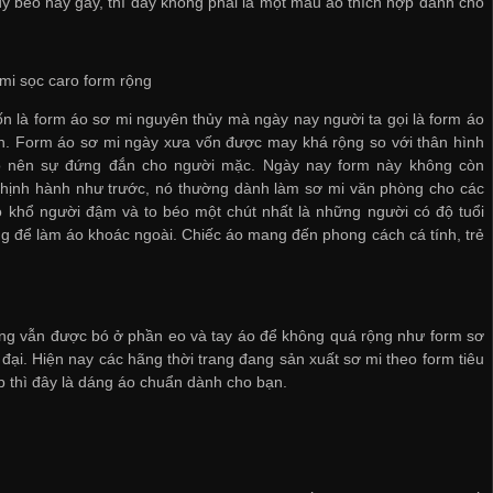
 béo hay gầy, thì đây không phải là một mẫu áo thích hợp dành cho
mi sọc caro form rộng
n là form áo sơ mi nguyên thủy mà ngày nay người ta gọi là form áo
n. Form áo sơ mi ngày xưa vốn được may khá rộng so với thân hình
o nên sự đứng đắn cho người mặc. Ngày nay form này không còn
thịnh hành như trước, nó thường dành làm sơ mi văn phòng cho các
 khổ người đậm và to béo một chút nhất là những người có độ tuổi
ng để làm áo khoác ngoài. Chiếc áo mang đến phong cách cá tính, trẻ
nhưng vẫn được bó ở phần eo và tay áo để không quá rộng như form sơ
i. Hiện nay các hãng thời trang đang sản xuất sơ mi theo form tiêu
 thì đây là dáng áo chuẩn dành cho bạn.