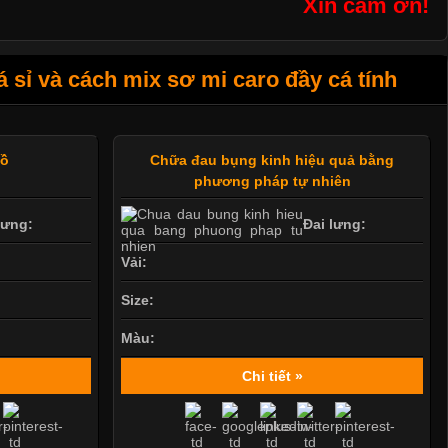
Xin cám ơn!
sỉ và cách mix sơ mi caro đầy cá tính
bồ
Chữa đau bụng kinh hiệu quả bằng
phương pháp tự nhiên
lưng:
Đai lưng:
Vải:
Size:
Màu:
Chi tiết »