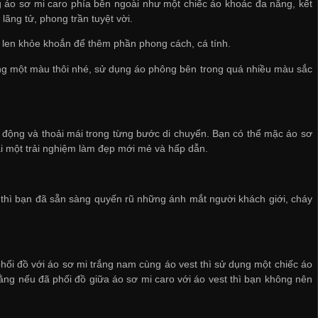
 áo sơ mi caro phía bên ngoài như một chiếc áo khoác đa năng, kết
ãng tử, phong trần tuyệt vời.
 len khỏe khoắn để thêm phần phong cách, cá tính.
ong một màu thôi nhé, sử dụng áo phông bên trong quá nhiều màu sắc
 động và thoải mái trong từng bước di chuyển. Bạn có thể mặc áo sơ
ại một trải nghiệm làm đẹp mới mẻ và hấp dẫn.
 thì bạn đã sẵn sàng quyến rũ những ánh mắt người khách giới, cháy
hối đồ với áo sơ mi trắng nam cùng áo vest thì sử dụng một chiếc áo
ằng nếu đã phối đồ giữa áo sơ mi caro với áo vest thì bạn không nên