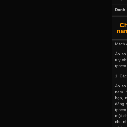
Danh 
Ch
nam
Mách c
Áo sơ 
tuy nh
tphcm
1. Các
Áo sơ 
nam. 
họp, n
dáng 
tphcm
một ch
cho nh