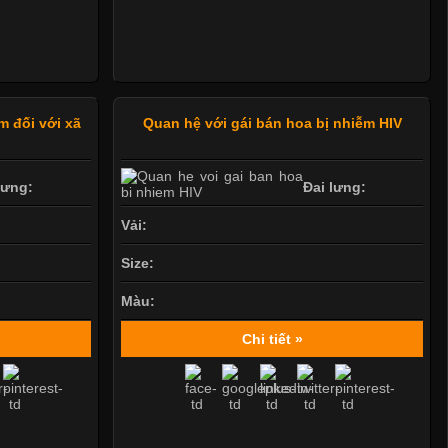
m đối với xã
Quan hệ với gái bán hoa bị nhiễm HIV
lưng:
Đai lưng:
Vải:
Size:
Màu:
Chi tiết »