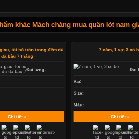
hẩm khác Mách chàng mua quần lót nam giá 
iàu, tôi bỏ trốn trong đêm dù
7 năm, 1 vợ, 3 cô 
đã bầu 7 tháng
Đai lưng:
Đai 
Vải:
Size:
Màu:
Chi tiết »
Chi tiết »