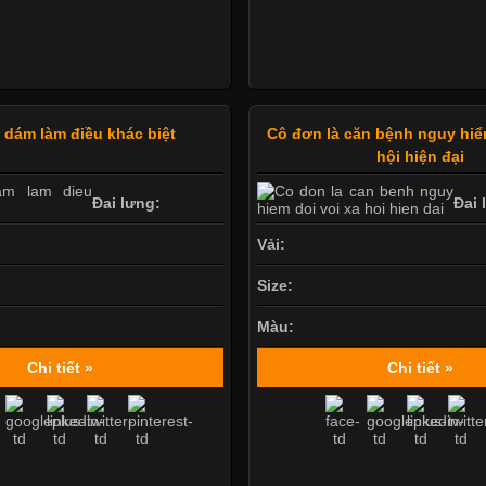
ẻ dám làm điều khác biệt
Cô đơn là căn bệnh nguy hiể
hội hiện đại
Đai lưng:
Đai 
Vải:
Size:
Màu:
Chi tiết »
Chi tiết »