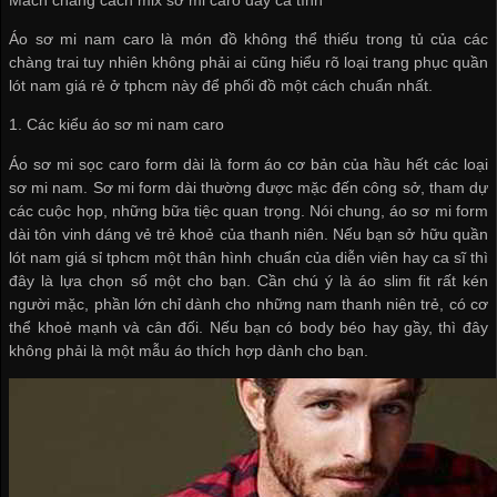
Áo sơ mi nam caro là món đồ không thể thiếu trong tủ của các
chàng trai tuy nhiên không phải ai cũng hiểu rõ loại trang phục
quần
lót nam giá rẻ ở tphcm
này để phối đồ một cách chuẩn nhất.
1. Các kiểu áo sơ mi nam caro
Áo sơ mi sọc caro form dài là form áo cơ bản của hầu hết các loại
sơ mi nam. Sơ mi form dài thường được mặc đến công sở, tham dự
các cuộc họp, những bữa tiệc quan trọng. Nói chung, áo sơ mi form
dài tôn vinh dáng vẻ trẻ khoẻ của thanh niên. Nếu bạn sở hữu
quần
lót nam giá sỉ tphcm
một thân hình chuẩn của diễn viên hay ca sĩ thì
đây là lựa chọn số một cho bạn. Cần chú ý là áo slim fit rất kén
người mặc, phần lớn chỉ dành cho những nam thanh niên trẻ, có cơ
thể khoẻ mạnh và cân đối. Nếu bạn có body béo hay gầy, thì đây
không phải là một mẫu áo thích hợp dành cho bạn.