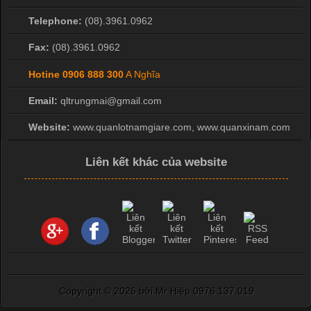
Telephone:
(08).3961.0962
Fax:
(08).3961.0962
Hotine
0906 888 300
A Nghĩa
Email:
qltrungmai@gmail.com
Website:
www.quanlotnamgiare.com, www.quanxinam.com
Liên kết khác của website
Copyright ©
2026 bởi Mr Hiệp 0976.137.019