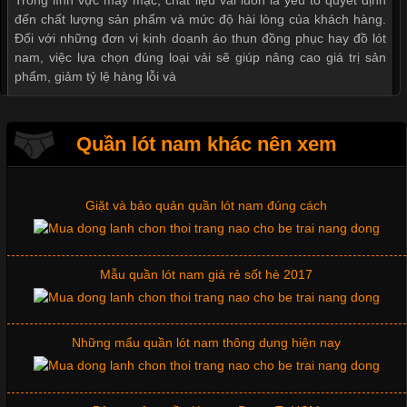
Trong lĩnh vực may mặc, chất liệu vải luôn là yếu tố quyết định
đến chất lượng sản phẩm và mức độ hài lòng của khách hàng.
Đối với những đơn vị kinh doanh áo thun đồng phục hay đồ lót
nam, việc lựa chọn đúng loại vải sẽ giúp nâng cao giá trị sản
Xu hướng thời trang trẻ và quần lót nam giá sỉ
phẩm, giảm tỷ lệ hàng lỗi và
Giặt và bảo quản quần lót nam đúng cách
Quần lót nam khác nên xem
Tìm Hiểu Các Kiểu Cổ Áo Thun Được Ưa Chuộng Trong
Ngành Thời Trang
Mẫu quần lót nam giá rẻ sốt hè 2017
Cập nhật 2026-06-01 16:20:50
Những mẩu quần lót nam thông dụng hiện nay
Áo thun là một trong những trang phục phổ biến nhất hiện nay
nhờ tính tiện dụng, dễ phối đồ và phù hợp với nhiều đối tượng.
Bên cạnh chất liệu và kiểu dáng, phần cổ áo cũng là yếu tố
quan trọng tạo nên phong cách riêng cho từng sản phẩm. Mỗi
Bộ sưu tập quần lót nam Boxer TpHCM
loại cổ áo sẽ mang đến một vẻ đẹp khác