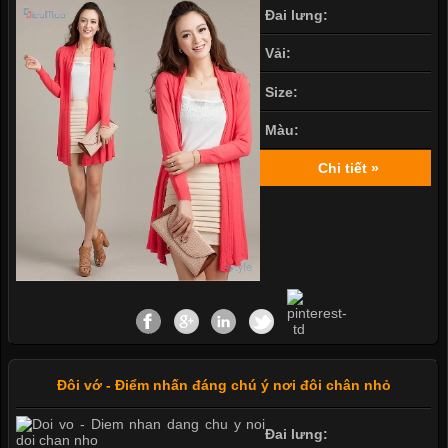
Đai lưng:
Vải:
Size:
Màu:
Chi tiết »
Đôi vớ - Điểm nhấn đáng chú ý nơi đôi chân nhỏ
Đai lưng: