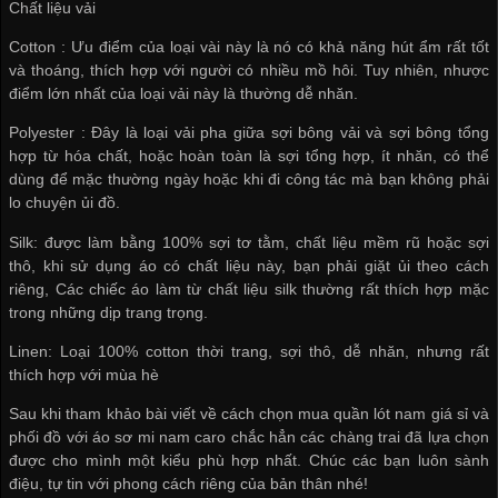
Chất liệu vải
Cotton : Ưu điểm của loại vài này là nó có khả năng hút ẩm rất tốt
và thoáng, thích hợp với người có nhiều mồ hôi. Tuy nhiên, nhược
điểm lớn nhất của loại vải này là thường dễ nhăn.
Polyester : Đây là loại vải pha giữa sợi bông vải và sợi bông tổng
hợp từ hóa chất, hoặc hoàn toàn là sợi tổng hợp, ít nhăn, có thể
dùng để mặc thường ngày hoặc khi đi công tác mà bạn không phải
lo chuyện ủi đồ.
Silk: được làm bằng 100% sợi tơ tằm, chất liệu mềm rũ hoặc sợi
thô, khi sử dụng áo có chất liệu này, bạn phải giặt ủi theo cách
riêng, Các chiếc áo làm từ chất liệu silk thường rất thích hợp mặc
trong những dịp trang trọng.
Linen: Loại 100% cotton thời trang, sợi thô, dễ nhăn, nhưng rất
thích hợp với mùa hè
Sau khi tham khảo bài viết về cách chọn
mua quần lót nam giá sỉ
và
phối đồ với áo sơ mi nam caro chắc hẳn các chàng trai đã lựa chọn
được cho mình một kiểu phù hợp nhất. Chúc các bạn luôn sành
điệu, tự tin với phong cách riêng của bản thân nhé!