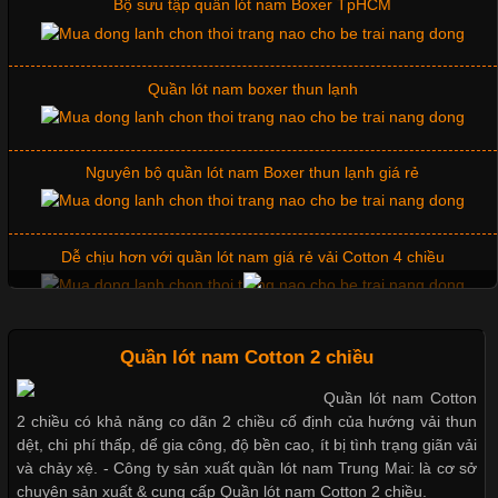
Quần lót nam boxer thun lạnh
Những Mẫu Áo Thun Đồng Phục Công Ty Được Ưa
Chuộng Hiện Nay
Nguyên bộ quần lót nam Boxer thun lạnh giá rẻ
Cập nhật 2026-06-01 14:23:34
Dễ chịu hơn với quần lót nam giá rẻ vải Cotton 4 chiều
Trong môi trường kinh doanh hiện đại, việc xây dựng hình ảnh
chuyên nghiệp đóng vai trò quan trọng đối với sự phát triển của
doanh nghiệp. Một trong những giải pháp hiệu quả được nhiều
Mẫu quần short quần lót nam nữ hè thu 2017
đơn vị lựa chọn hiện nay là sử dụng áo thun đồng phục công ty.
Không chỉ giúp tạo sự đồng bộ, áo thun
Thị hiều quần lót nam bơi lội nam và nữ 2017
Quần lót nam Cotton 2 chiều
Quần lót nam Cotton
Chất Liệu Lycra Có Gì Đặc Biệt Trong Ngành Thời Trang?
2 chiều có khả năng co dãn 2 chiều cố định của hướng vải thun
Xu hướng thời trang trẻ và quần lót nam giá sỉ
dệt, chi phí thấp, dể gia công, độ bền cao, ít bị tình trạng giãn vải
Cập nhật 2026-05-27 17:03:46
và chảy xệ. - Công ty sản xuất quần lót nam Trung Mai: là cơ sở
chuyên sản xuất & cung cấp Quần lót nam Cotton 2 chiều.
Vải Lycra Là Gì? Chất Liệu Co Giãn Được Ưa Chuộng Trong