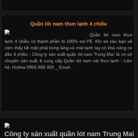
Dễ chịu hơn với quần lót nam giá rẻ vải Cotton 4 chiều
Những Loại Vải Thun Thông Dụng Và Đặc Điểm Nổi Bật
Cập nhật 2026-05-20 14:58:56
Quần lót nam thun lạnh 4 chiều
Vải thun là một trong những chất liệu được sử dụng rộng rãi
Quần lót nam thun
nhất trong ngành thời trang nhờ đặc tính co giãn, mềm mại và
lạnh 4 chiều có thành phần là 100% sợi PE. Khi sờ vào bạn sẽ
thoải mái khi mặc. Từ áo thun, đồ thể thao cho đến đồ lót nam,
cảm thấy bề mặt phải bóng láng và mát lạnh tay có khả năng co
vải thun luôn đóng vai trò quan trọng trong quá trình sản xuất.
dãn 4 chiều - Công ty sản xuất quần lót nam Trung Mai: là cơ sở
Hiện nay, nhu cầu tìm kiếm quần lót nam giá
chuyên sản xuất & cung cấp Quần lót nam vải thun lạnh - Liên
hệ: Hotline 0906 888 300 _ Email:
Xu Hướng Form Áo Thun Phổ Biến Trong Ngành May Mặc
Cập nhật 2026-05-09 15:58:23
Các Form Áo Thun Phổ Biến Hiện Nay Và Xu Hướng Trong
Ngành May Mặc Áo thun là một trong những trang phục quen
thuộc và được sử dụng phổ biến nhất hiện nay. Không chỉ đa
Công ty sản xuất quần lót nam Trung Mai
dạng về màu sắc hay chất liệu, áo thun còn có nhiều form dáng