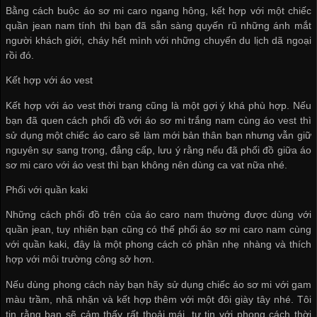
Bằng cách buộc áo sơ mi caro ngang hông, kết hợp với một chiếc
quần jean nam tính thì bạn đã sẵn sàng quyến rũ những ánh mắt
người khách giới, cháy hết mình với những chuyến du lịch dã ngoại
rồi đó.
Kết hợp với áo vest
Kết hợp với áo vest thời trang cũng là một gợi ý khá phù hợp. Nếu
bạn đã quen cách phối đồ với áo sơ mi trắng nam cùng áo vest thì
sử dụng một chiếc áo caro sẽ làm mới bản thân bạn nhưng vẫn giữ
nguyên sự sang trọng, đẳng cấp, lưu ý rằng nếu đã phối đồ giữa áo
sơ mi caro với áo vest thì bạn không nên dùng ca vat nữa nhé.
Phối với quần kaki
Những cách phối đồ trên của áo caro nam thường được dùng với
quần jean, tuy nhiên bạn cũng có thế phối áo sơ mi caro nam cùng
với quần kaki, đây là một phong cách có phần nhẹ nhàng và thích
hợp với môi trường công sở hơn.
Nếu dùng phong cách này bạn hãy sử dụng chiếc áo sơ mi với gam
màu trầm, nhã nhặn và kết hợp thêm với một đôi giày tây nhé. Tôi
tin rằng bạn sẽ cảm thấy rất thoải mái, tự tin với phong cách thời