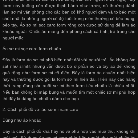
form này không còn được thịnh hành như trước, nó thường dành
làm sơ mi văn phòng cho các bạn có khổ người đậm và to béo một
chút nhất là những người có độ tuổi trung niên thường có béo bụng,
béo tay. Áo sơ mi sọc caro form rộng còn được sử dụng để làm áo
khoác ngoài. Chiếc áo mang đến phong cách cá tính, trẻ trung cho
người mặc.
Áo sơ mi sọc caro form chuẩn
Đây là form áo sơ mi phổ biến nhất đối với người trẻ. Áo không ôm
sát như slimfit nhưng vẫn được bó ở phần eo và tay áo để không
quá rộng như form sơ mi cổ điển. Đây là form áo chuẩn nhất hiện
nay và thường được gọi là form sơ mi hiện đại. Hiện nay các hãng
thời trang đang sản xuất sơ mi theo form tiêu chuẩn là nhiều nhất.
Nếu bạn không bị mập bụng và muốn tìm một chiếc sơ mi phù hợp
thì đây là dáng áo chuẩn dành cho bạn.
2. Cách phối đồ với áo sơ mi nam caro
Dùng như áo khoác
Đây là cách phối đồ khá hay ho và phù hợp vào mùa thu, không khí
mát mẻ. Sử dụng áo sơ mi caro phía bên ngoài như một chiếc áo