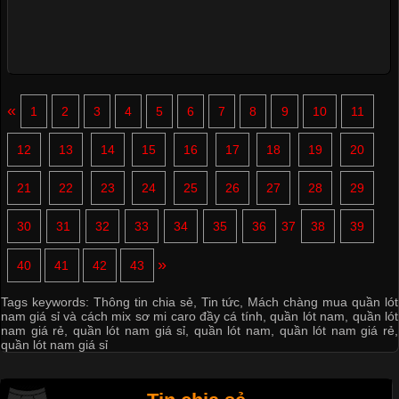
«
1
2
3
4
5
6
7
8
9
10
11
12
13
14
15
16
17
18
19
20
21
22
23
24
25
26
27
28
29
30
31
32
33
34
35
36
37
38
39
»
40
41
42
43
Tags keywords:
Thông tin chia sẻ
,
Tin tức
,
Mách chàng mua quần lót
nam giá sỉ và cách mix sơ mi caro đầy cá tính
,
quần lót nam
,
quần lót
nam giá rẻ
,
quần lót nam giá sỉ
,
quần lót nam
,
quần lót nam giá rẻ
,
quần lót nam giá sỉ