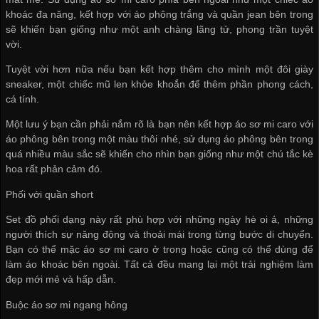
khoác đa năng, kết hợp với áo phông trắng và quần jean bên trong
sẽ khiến bạn giống như một anh chàng lãng tử, phong trần tuyệt
vời.
Tuyệt vời hơn nữa nếu bạn kết hợp thêm cho mình một đôi giày
sneaker, một chiếc mũ len khỏe khoắn để thêm phần phong cách,
cá tính.
Một lưu ý bạn cần phải nắm rõ là bạn nên kết hợp áo sơ mi caro với
áo phông bên trong một màu thôi nhé, sử dụng áo phông bên trong
quá nhiều màu sắc sẽ khiến cho nhìn bạn giống như một chú tắc kè
hoa rất phản cảm đó.
Phối với quần short
Set đồ phối dạng này rất phù hợp với những ngày hè oi ả, những
người thích sự năng động và thoải mái trong từng bước di chuyển.
Bạn có thể mặc áo sơ mi caro ở trong hoặc cũng có thể dùng để
làm áo khoác bên ngoài. Tất cả đều mang lại một trải nghiệm làm
đẹp mới mẻ và hấp dẫn.
Buộc áo sơ mi ngang hông