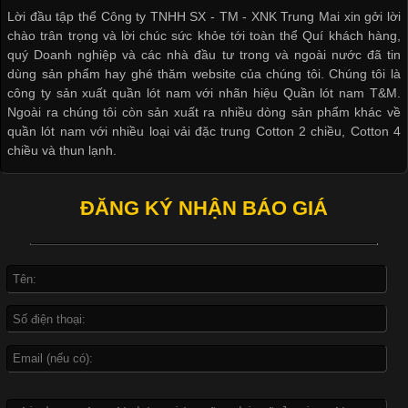
Lời đầu tập thể Công ty TNHH SX - TM - XNK Trung Mai xin gởi lời
khác nhau để phù hợp với từng phong cách thời trang và nhu
chào trân trọng và lời chúc sức khỏe tới toàn thể Quí khách hàng,
cầu
quý Doanh nghiệp và các nhà đầu tư trong và ngoài nước đã tin
dùng sản phẩm hay ghé thăm website của chúng tôi. Chúng tôi là
công ty sản xuất quần lót nam với nhãn hiệu Quần lót nam T&M.
Ngoài ra chúng tôi còn sản xuất ra nhiều dòng sản phẩm khác về
quần lót nam với nhiều loại vải đặc trung Cotton 2 chiều, Cotton 4
Khám Phá Áo Phông Trang Phục Phổ Biến Nhất Hiện Nay
chiều và thun lạnh.
Cập nhật 2026-04-24 17:24:50
ĐĂNG KÝ NHẬN BÁO GIÁ
Áo phông là một trong những trang phục phổ biến nhất trong
đời sống hiện đại nhờ sự tiện lợi, thoải mái và dễ phối đồ.
Không chỉ xuất hiện trong thời trang thường ngày, áo phông còn
được ứng dụng rộng rãi trong ngành sản xuất may mặc, đặc
biệt là các sản phẩm từ vải thun. Hiện nay,
Công Nghệ In Chuyển Nhiệt Trong Ngành Thời Trang Hiện
Đại