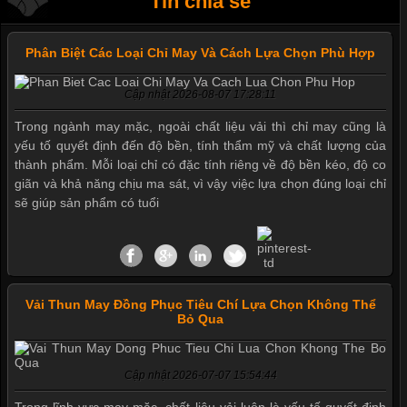
Tin chia sẻ
Phân Biệt Các Loại Chỉ May Và Cách Lựa Chọn Phù Hợp
Cập nhật 2026-08-07 17:28:11
Trong ngành may mặc, ngoài chất liệu vải thì chỉ may cũng là
yếu tố quyết định đến độ bền, tính thẩm mỹ và chất lượng của
thành phẩm. Mỗi loại chỉ có đặc tính riêng về độ bền kéo, độ co
giãn và khả năng chịu ma sát, vì vậy việc lựa chọn đúng loại chỉ
sẽ giúp sản phẩm có tuổi
Vải Thun May Đồng Phục Tiêu Chí Lựa Chọn Không Thể
Bỏ Qua
Mẫu quần short quần lót nam nữ hè thu 2017
Cập nhật 2026-07-07 15:54:44
Thị hiều quần lót nam bơi lội nam và nữ 2017