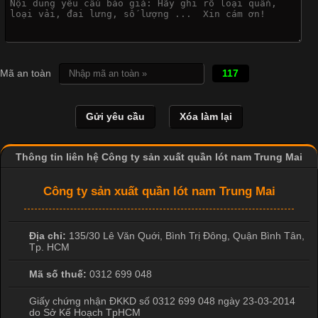
Cập nhật 2026-04-21 15:41:03
In Chuyển Nhiệt Là Gì? Công Nghệ In Hiện Đại Trong Ngành
Mã an toàn
117
May Mặc Trong ngành in ấn và thời trang, in chuyển nhiệt đang
là một trong những công nghệ phổ biến nhờ khả năng tạo ra
hình ảnh sắc nét và bền màu. Đặc biệt, kỹ thuật này được ứng
dụng rộng rãi trong sản xuất áo thun, đồ thể thao
Thông tin liên hệ Công ty sản xuất quần lót nam Trung Mai
Công ty sản xuất quần lót nam Trung Mai
Địa chỉ:
135/30 Lê Văn Quới, Bình Trị Đông
,
Quận Bình Tân
,
Tp. HCM
Mã số thuế:
0312 699 048
Giấy chứng nhận ĐKKD số 0312 699 048 ngày 23-03-2014
do Sở Kế Hoạch TpHCM