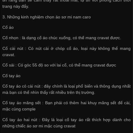
tin rằng bạn sẽ cảm thấy rất thoải mái, tự tin với phong cách thời
trang này đấy.
3. Những kinh nghiệm chọn áo sơ mi nam caro
Cổ áo
Cổ nhọn : là dạng cổ áo chúc xuống, có thể mang cravat được.
Cổ cài nút : Có nút cài ở chóp cổ áo, loại này không thể mang
cravat.
Cổ sải : Có góc 55 độ so với lai cổ, có thể mang cravat được
Cổ tay áo
Cổ tay áo có cài nút : đây chính là loại phổ biến và thông dụng nhất
mà bạn có thể nhìn thấy rất nhiều trên thị trường.
Cổ tay áo măng sết : Bạn phải có thêm hai khuy măng sết để cài,
mặc cùng comple
Cổ tay áo hai nút : Đây là loại cổ tay áo rất thích hợp dành cho
những chiếc áo sơ mi mặc cùng cravat