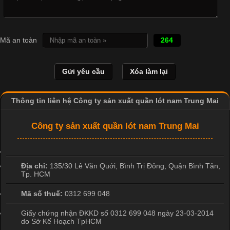
Cập nhật 2026-04-21 15:41:03
In Chuyển Nhiệt Là Gì? Công Nghệ In Hiện Đại Trong Ngành
Mã an toàn
264
May Mặc Trong ngành in ấn và thời trang, in chuyển nhiệt đang
là một trong những công nghệ phổ biến nhờ khả năng tạo ra
hình ảnh sắc nét và bền màu. Đặc biệt, kỹ thuật này được ứng
dụng rộng rãi trong sản xuất áo thun, đồ thể thao
Thông tin liên hệ Công ty sản xuất quần lót nam Trung Mai
Công ty sản xuất quần lót nam Trung Mai
Địa chỉ:
135/30 Lê Văn Quới, Bình Trị Đông
,
Quận Bình Tân
,
Tp. HCM
Mã số thuế:
0312 699 048
Giấy chứng nhận ĐKKD số 0312 699 048 ngày 23-03-2014
do Sở Kế Hoạch TpHCM