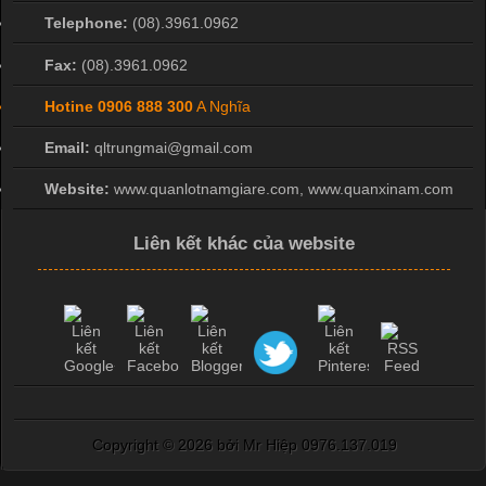
Telephone:
(08).3961.0962
Fax:
(08).3961.0962
Hotine
0906 888 300
A Nghĩa
Email:
qltrungmai@gmail.com
Website:
www.quanlotnamgiare.com, www.quanxinam.com
Liên kết khác của website
Copyright ©
2026 bởi Mr Hiệp 0976.137.019