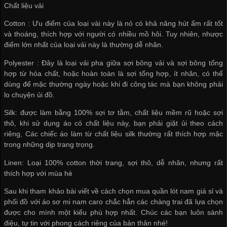
Chất liệu vải
Cotton : Ưu điểm của loại vài này là nó có khả năng hút ẩm rất tốt
và thoáng, thích hợp với người có nhiều mồ hôi. Tuy nhiên, nhược
điểm lớn nhất của loại vải này là thường dễ nhăn.
Polyester : Đây là loại vải pha giữa sợi bông vải và sợi bông tổng
hợp từ hóa chất, hoặc hoàn toàn là sợi tổng hợp, ít nhăn, có thể
dùng để mặc thường ngày hoặc khi đi công tác mà bạn không phải
lo chuyện ủi đồ.
Silk: được làm bằng 100% sợi tơ tằm, chất liệu mềm rũ hoặc sợi
thô, khi sử dụng áo có chất liệu này, bạn phải giặt ủi theo cách
riêng, Các chiếc áo làm từ chất liệu silk thường rất thích hợp mặc
trong những dịp trang trọng.
Linen: Loại 100% cotton thời trang, sợi thô, dễ nhăn, nhưng rất
thích hợp với mùa hè
Sau khi tham khảo bài viết về cách chọn
mua quần lót nam giá sỉ
và
phối đồ với áo sơ mi nam caro chắc hẳn các chàng trai đã lựa chọn
được cho mình một kiểu phù hợp nhất. Chúc các bạn luôn sành
điệu, tự tin với phong cách riêng của bản thân nhé!