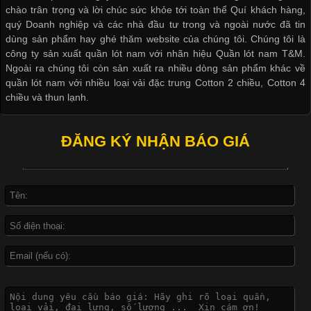
chào trân trọng và lời chúc sức khỏe tới toàn thể Quí khách hàng,
cầu
quý Doanh nghiệp và các nhà đầu tư trong và ngoài nước đã tin
dùng sản phẩm hay ghé thăm website của chúng tôi. Chúng tôi là
công ty sản xuất quần lót nam với nhãn hiệu Quần lót nam T&M.
Ngoài ra chúng tôi còn sản xuất ra nhiều dòng sản phẩm khác về
quần lót nam với nhiều loại vải đặc trung Cotton 2 chiều, Cotton 4
Khám Phá Áo Phông Trang Phục Phổ Biến Nhất Hiện Nay
chiều và thun lạnh.
Cập nhật 2026-04-24 17:24:50
ĐĂNG KÝ NHẬN BÁO GIÁ
Áo phông là một trong những trang phục phổ biến nhất trong
đời sống hiện đại nhờ sự tiện lợi, thoải mái và dễ phối đồ.
Không chỉ xuất hiện trong thời trang thường ngày, áo phông còn
được ứng dụng rộng rãi trong ngành sản xuất may mặc, đặc
biệt là các sản phẩm từ vải thun. Hiện nay,
Công Nghệ In Chuyển Nhiệt Trong Ngành Thời Trang Hiện
Đại