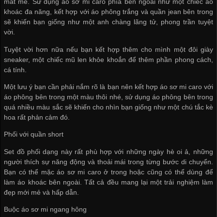
mát mẻ. Sử dụng áo sơ mi caro phía bên ngoài như một chiếc áo
khoác đa năng, kết hợp với áo phông trắng và quần jean bên trong
sẽ khiến bạn giống như một anh chàng lãng tử, phong trần tuyệt
vời.
Tuyệt vời hơn nữa nếu bạn kết hợp thêm cho mình một đôi giày
sneaker, một chiếc mũ len khỏe khoắn để thêm phần phong cách,
cá tính.
Một lưu ý bạn cần phải nắm rõ là bạn nên kết hợp áo sơ mi caro với
áo phông bên trong một màu thôi nhé, sử dụng áo phông bên trong
quá nhiều màu sắc sẽ khiến cho nhìn bạn giống như một chú tắc kè
hoa rất phản cảm đó.
Phối với quần short
Set đồ phối dạng này rất phù hợp với những ngày hè oi ả, những
người thích sự năng động và thoải mái trong từng bước di chuyển.
Bạn có thể mặc áo sơ mi caro ở trong hoặc cũng có thể dùng để
làm áo khoác bên ngoài. Tất cả đều mang lại một trải nghiệm làm
đẹp mới mẻ và hấp dẫn.
Buộc áo sơ mi ngang hông