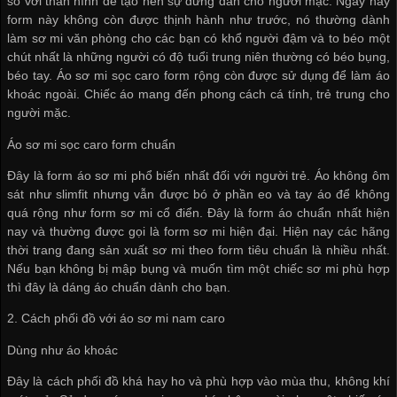
so với thân hình để tạo nên sự đứng đắn cho người mặc. Ngày nay
form này không còn được thịnh hành như trước, nó thường dành
làm sơ mi văn phòng cho các bạn có khổ người đậm và to béo một
chút nhất là những người có độ tuổi trung niên thường có béo bụng,
béo tay. Áo sơ mi sọc caro form rộng còn được sử dụng để làm áo
khoác ngoài. Chiếc áo mang đến phong cách cá tính, trẻ trung cho
người mặc.
Áo sơ mi sọc caro form chuẩn
Đây là form áo sơ mi phổ biến nhất đối với người trẻ. Áo không ôm
sát như slimfit nhưng vẫn được bó ở phần eo và tay áo để không
quá rộng như form sơ mi cổ điển. Đây là form áo chuẩn nhất hiện
nay và thường được gọi là form sơ mi hiện đại. Hiện nay các hãng
thời trang đang sản xuất sơ mi theo form tiêu chuẩn là nhiều nhất.
Nếu bạn không bị mập bụng và muốn tìm một chiếc sơ mi phù hợp
thì đây là dáng áo chuẩn dành cho bạn.
2. Cách phối đồ với áo sơ mi nam caro
Dùng như áo khoác
Đây là cách phối đồ khá hay ho và phù hợp vào mùa thu, không khí