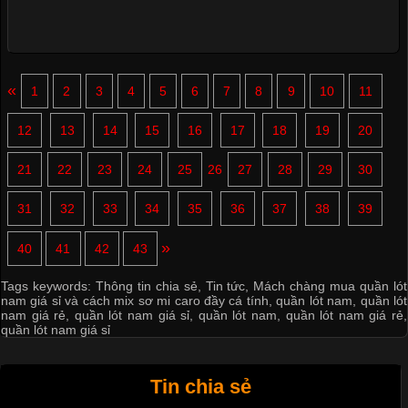
«
1
2
3
4
5
6
7
8
9
10
11
12
13
14
15
16
17
18
19
20
21
22
23
24
25
26
27
28
29
30
31
32
33
34
35
36
37
38
39
»
40
41
42
43
Tags keywords:
Thông tin chia sẻ
,
Tin tức
,
Mách chàng mua quần lót
nam giá sỉ và cách mix sơ mi caro đầy cá tính
,
quần lót nam
,
quần lót
nam giá rẻ
,
quần lót nam giá sỉ
,
quần lót nam
,
quần lót nam giá rẻ
,
quần lót nam giá sỉ
Tin chia sẻ