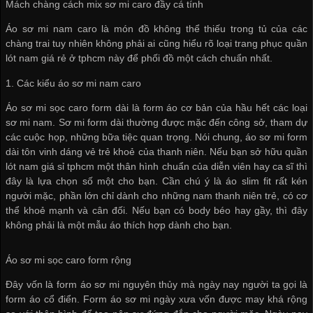
Mách chàng cách mix sơ mi caro đầy cá tính
Áo sơ mi nam caro là món đồ không thể thiếu trong tủ của các
chàng trai tuy nhiên không phải ai cũng hiểu rõ loại trang phục
quần
lót nam giá rẻ ở tphcm
này để phối đồ một cách chuẩn nhất.
1. Các kiểu áo sơ mi nam caro
Áo sơ mi sọc caro form dài là form áo cơ bản của hầu hết các loại
sơ mi nam. Sơ mi form dài thường được mặc đến công sở, tham dự
các cuộc họp, những bữa tiệc quan trọng. Nói chung, áo sơ mi form
dài tôn vinh dáng vẻ trẻ khoẻ của thanh niên. Nếu bạn sở hữu
quần
lót nam giá sỉ tphcm
một thân hình chuẩn của diễn viên hay ca sĩ thì
đây là lựa chọn số một cho bạn. Cần chú ý là áo slim fit rất kén
người mặc, phần lớn chỉ dành cho những nam thanh niên trẻ, có cơ
thể khoẻ mạnh và cân đối. Nếu bạn có body béo hay gầy, thì đây
không phải là một mẫu áo thích hợp dành cho bạn.
Áo sơ mi sọc caro form rộng
Đây vốn là form áo sơ mi nguyên thủy mà ngày nay người ta gọi là
form áo cổ điển. Form áo sơ mi ngày xưa vốn được may khá rộng