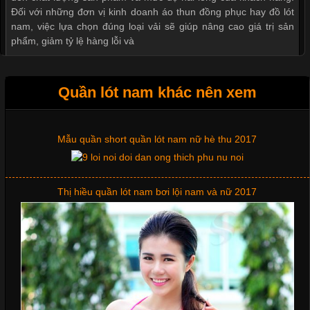
Đối với những đơn vị kinh doanh áo thun đồng phục hay đồ lót
nam, việc lựa chọn đúng loại vải sẽ giúp nâng cao giá trị sản
phẩm, giảm tỷ lệ hàng lỗi và
Quần lót nam khác nên xem
Tìm Hiểu Các Kiểu Cổ Áo Thun Được Ưa Chuộng Trong
Ngành Thời Trang
Mẫu quần short quần lót nam nữ hè thu 2017
Cập nhật 2026-06-01 16:20:50
Thị hiều quần lót nam bơi lội nam và nữ 2017
Áo thun là một trong những trang phục phổ biến nhất hiện nay
nhờ tính tiện dụng, dễ phối đồ và phù hợp với nhiều đối tượng.
Bên cạnh chất liệu và kiểu dáng, phần cổ áo cũng là yếu tố
quan trọng tạo nên phong cách riêng cho từng sản phẩm. Mỗi
loại cổ áo sẽ mang đến một vẻ đẹp khác