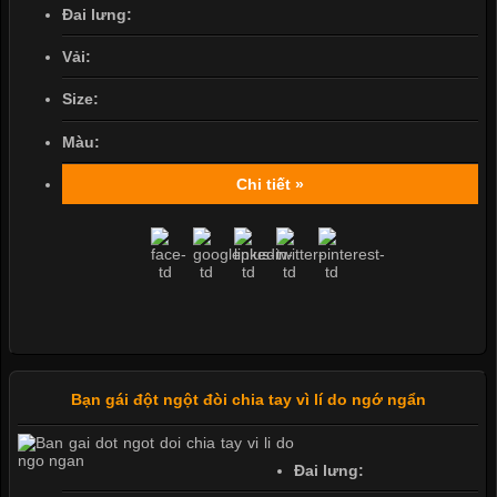
Đai lưng:
Vải:
Size:
Màu:
Chi tiết »
Bạn gái đột ngột đòi chia tay vì lí do ngớ ngẩn
Đai lưng: