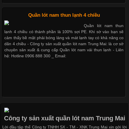
Cập nhật 2026-05-20 14:58:56
Quần lót nam thun lạnh 4 chiều
Vải thun là một trong những chất liệu được sử dụng rộng rãi
Quần lót nam thun
nhất trong ngành thời trang nhờ đặc tính co giãn, mềm mại và
lạnh 4 chiều có thành phần là 100% sợi PE. Khi sờ vào bạn sẽ
thoải mái khi mặc. Từ áo thun, đồ thể thao cho đến đồ lót nam,
cảm thấy bề mặt phải bóng láng và mát lạnh tay có khả năng co
vải thun luôn đóng vai trò quan trọng trong quá trình sản xuất.
dãn 4 chiều - Công ty sản xuất quần lót nam Trung Mai: là cơ sở
Hiện nay, nhu cầu tìm kiếm quần lót nam giá
chuyên sản xuất & cung cấp Quần lót nam vải thun lạnh - Liên
hệ: Hotline 0906 888 300 _ Email:
Xu Hướng Form Áo Thun Phổ Biến Trong Ngành May Mặc
Cập nhật 2026-05-09 15:58:23
Các Form Áo Thun Phổ Biến Hiện Nay Và Xu Hướng Trong
Ngành May Mặc Áo thun là một trong những trang phục quen
thuộc và được sử dụng phổ biến nhất hiện nay. Không chỉ đa
Công ty sản xuất quần lót nam Trung Mai
dạng về màu sắc hay chất liệu, áo thun còn có nhiều form dáng
Lời đầu tập thể Công ty TNHH SX - TM - XNK Trung Mai xin gởi lời
khác nhau để phù hợp với từng phong cách thời trang và nhu