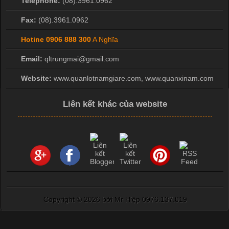
Telephone:
(08).3961.0962
Fax:
(08).3961.0962
Hotine
0906 888 300
A Nghĩa
Email:
qltrungmai@gmail.com
Website:
www.quanlotnamgiare.com, www.quanxinam.com
Liên kết khác của website
Copyright ©
2026 bởi Mr Hiệp 0976.137.019