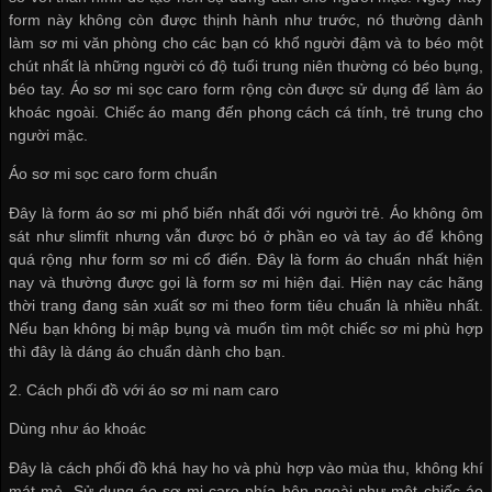
form này không còn được thịnh hành như trước, nó thường dành
làm sơ mi văn phòng cho các bạn có khổ người đậm và to béo một
chút nhất là những người có độ tuổi trung niên thường có béo bụng,
béo tay. Áo sơ mi sọc caro form rộng còn được sử dụng để làm áo
khoác ngoài. Chiếc áo mang đến phong cách cá tính, trẻ trung cho
người mặc.
Áo sơ mi sọc caro form chuẩn
Đây là form áo sơ mi phổ biến nhất đối với người trẻ. Áo không ôm
sát như slimfit nhưng vẫn được bó ở phần eo và tay áo để không
quá rộng như form sơ mi cổ điển. Đây là form áo chuẩn nhất hiện
nay và thường được gọi là form sơ mi hiện đại. Hiện nay các hãng
thời trang đang sản xuất sơ mi theo form tiêu chuẩn là nhiều nhất.
Nếu bạn không bị mập bụng và muốn tìm một chiếc sơ mi phù hợp
thì đây là dáng áo chuẩn dành cho bạn.
2. Cách phối đồ với áo sơ mi nam caro
Dùng như áo khoác
Đây là cách phối đồ khá hay ho và phù hợp vào mùa thu, không khí
mát mẻ. Sử dụng áo sơ mi caro phía bên ngoài như một chiếc áo