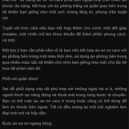
khoác đa năng, kết hợp với áo phông trắng và quần jean bên trong
sẽ khiến bạn giống như một anh chàng lãng tử, phong trần tuyệt
vời.
Tuyệt vời hơn nữa nếu bạn kết hợp thêm cho mình một đôi giày
sneaker, một chiếc mũ len khỏe khoắn để thêm phần phong cách,
cá tính.
Một lưu ý bạn cần phải nắm rõ là bạn nên kết hợp áo sơ mi caro với
áo phông bên trong một màu thôi nhé, sử dụng áo phông bên trong
quá nhiều màu sắc sẽ khiến cho nhìn bạn giống như một chú tắc kè
hoa rất phản cảm đó.
Phối với quần short
Set đồ phối dạng này rất phù hợp với những ngày hè oi ả, những
người thích sự năng động và thoải mái trong từng bước di chuyển.
Bạn có thể mặc áo sơ mi caro ở trong hoặc cũng có thể dùng để
làm áo khoác bên ngoài. Tất cả đều mang lại một trải nghiệm làm
đẹp mới mẻ và hấp dẫn.
Buộc áo sơ mi ngang hông