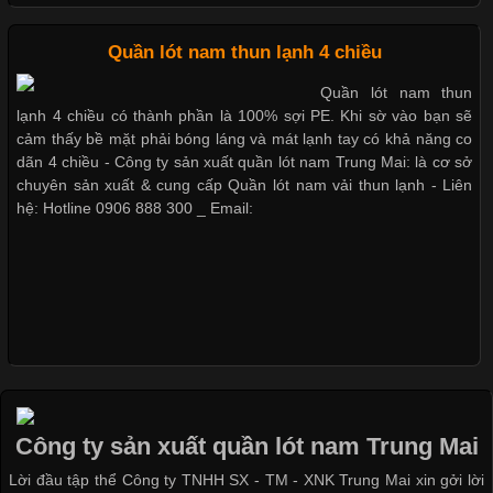
Cập nhật 2026-05-20 14:58:56
Quần lót nam thun lạnh 4 chiều
Vải thun là một trong những chất liệu được sử dụng rộng rãi
Quần lót nam thun
nhất trong ngành thời trang nhờ đặc tính co giãn, mềm mại và
lạnh 4 chiều có thành phần là 100% sợi PE. Khi sờ vào bạn sẽ
thoải mái khi mặc. Từ áo thun, đồ thể thao cho đến đồ lót nam,
cảm thấy bề mặt phải bóng láng và mát lạnh tay có khả năng co
vải thun luôn đóng vai trò quan trọng trong quá trình sản xuất.
dãn 4 chiều - Công ty sản xuất quần lót nam Trung Mai: là cơ sở
Hiện nay, nhu cầu tìm kiếm quần lót nam giá
chuyên sản xuất & cung cấp Quần lót nam vải thun lạnh - Liên
hệ: Hotline 0906 888 300 _ Email:
Xu Hướng Form Áo Thun Phổ Biến Trong Ngành May Mặc
Cập nhật 2026-05-09 15:58:23
Các Form Áo Thun Phổ Biến Hiện Nay Và Xu Hướng Trong
Ngành May Mặc Áo thun là một trong những trang phục quen
thuộc và được sử dụng phổ biến nhất hiện nay. Không chỉ đa
Công ty sản xuất quần lót nam Trung Mai
dạng về màu sắc hay chất liệu, áo thun còn có nhiều form dáng
Lời đầu tập thể Công ty TNHH SX - TM - XNK Trung Mai xin gởi lời
khác nhau để phù hợp với từng phong cách thời trang và nhu