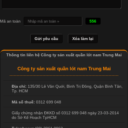
Cập nhật 2026-04-21 15:41:03
In Chuyển Nhiệt Là Gì? Công Nghệ In Hiện Đại Trong Ngành
Mã an toàn
556
May Mặc Trong ngành in ấn và thời trang, in chuyển nhiệt đang
là một trong những công nghệ phổ biến nhờ khả năng tạo ra
hình ảnh sắc nét và bền màu. Đặc biệt, kỹ thuật này được ứng
dụng rộng rãi trong sản xuất áo thun, đồ thể thao
Thông tin liên hệ Công ty sản xuất quần lót nam Trung Mai
Công ty sản xuất quần lót nam Trung Mai
Địa chỉ:
135/30 Lê Văn Quới, Bình Trị Đông
,
Quận Bình Tân
,
Tp. HCM
Mã số thuế:
0312 699 048
Giấy chứng nhận ĐKKD số 0312 699 048 ngày 23-03-2014
do Sở Kế Hoạch TpHCM