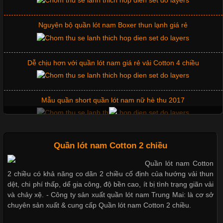
Những Mẫu Áo Thun Đồng Phục Công Ty Được Ưa
Chuộng Hiện Nay
Dễ chịu hơn với quần lót nam giá rẻ vải Cotton 4 chiều
Cập nhật 2026-06-01 14:23:34
Trong môi trường kinh doanh hiện đại, việc xây dựng hình ảnh
Mẫu quần short quần lót nam nữ hè thu 2017
chuyên nghiệp đóng vai trò quan trọng đối với sự phát triển của
doanh nghiệp. Một trong những giải pháp hiệu quả được nhiều
đơn vị lựa chọn hiện nay là sử dụng áo thun đồng phục công ty.
Không chỉ giúp tạo sự đồng bộ, áo thun
Thị hiều quần lót nam bơi lội nam và nữ 2017
Quần lót nam Cotton 2 chiều
Xu hướng thời trang trẻ và quần lót nam giá sỉ
Quần lót nam Cotton
Chất Liệu Lycra Có Gì Đặc Biệt Trong Ngành Thời Trang?
2 chiều có khả năng co dãn 2 chiều cố định của hướng vải thun
dệt, chi phí thấp, dể gia công, độ bền cao, ít bị tình trạng giãn vải
Giặt và bảo quản quần lót nam đúng cách
Cập nhật 2026-05-27 17:03:46
và chảy xệ. - Công ty sản xuất quần lót nam Trung Mai: là cơ sở
chuyên sản xuất & cung cấp Quần lót nam Cotton 2 chiều.
Vải Lycra Là Gì? Chất Liệu Co Giãn Được Ưa Chuộng Trong
Ngành May Mặc Trong ngành thời trang hiện đại, các loại vải có