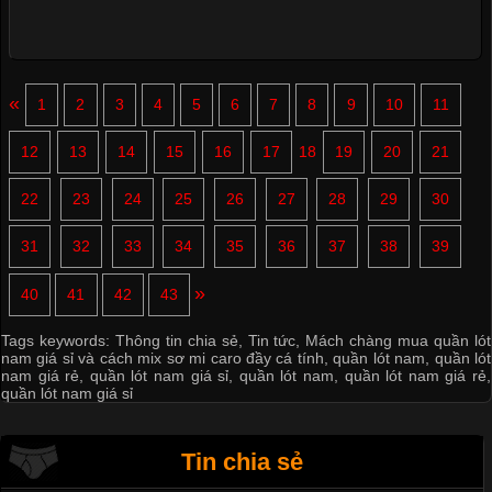
«
1
2
3
4
5
6
7
8
9
10
11
12
13
14
15
16
17
18
19
20
21
22
23
24
25
26
27
28
29
30
31
32
33
34
35
36
37
38
39
»
40
41
42
43
Tags keywords:
Thông tin chia sẻ
,
Tin tức
,
Mách chàng mua quần lót
nam giá sỉ và cách mix sơ mi caro đầy cá tính
,
quần lót nam
,
quần lót
nam giá rẻ
,
quần lót nam giá sỉ
,
quần lót nam
,
quần lót nam giá rẻ
,
quần lót nam giá sỉ
Tin chia sẻ