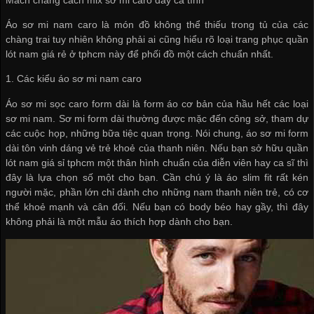
Áo sơ mi nam caro là món đồ không thể thiếu trong tủ của các
chàng trai tuy nhiên không phải ai cũng hiểu rõ loại trang phục
quần
lót nam giá rẻ ở tphcm
này để phối đồ một cách chuẩn nhất.
1. Các kiểu áo sơ mi nam caro
Áo sơ mi sọc caro form dài là form áo cơ bản của hầu hết các loại
sơ mi nam. Sơ mi form dài thường được mặc đến công sở, tham dự
các cuộc họp, những bữa tiệc quan trọng. Nói chung, áo sơ mi form
dài tôn vinh dáng vẻ trẻ khoẻ của thanh niên. Nếu bạn sở hữu
quần
lót nam giá sỉ tphcm
một thân hình chuẩn của diễn viên hay ca sĩ thì
đây là lựa chọn số một cho bạn. Cần chú ý là áo slim fit rất kén
người mặc, phần lớn chỉ dành cho những nam thanh niên trẻ, có cơ
thể khoẻ mạnh và cân đối. Nếu bạn có body béo hay gầy, thì đây
không phải là một mẫu áo thích hợp dành cho bạn.