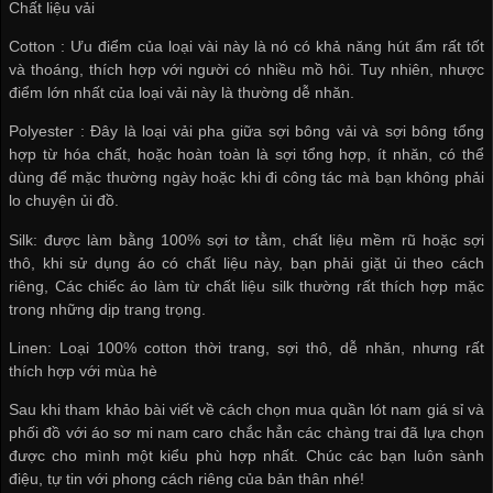
Chất liệu vải
Cotton : Ưu điểm của loại vài này là nó có khả năng hút ẩm rất tốt
và thoáng, thích hợp với người có nhiều mồ hôi. Tuy nhiên, nhược
điểm lớn nhất của loại vải này là thường dễ nhăn.
Polyester : Đây là loại vải pha giữa sợi bông vải và sợi bông tổng
hợp từ hóa chất, hoặc hoàn toàn là sợi tổng hợp, ít nhăn, có thể
dùng để mặc thường ngày hoặc khi đi công tác mà bạn không phải
lo chuyện ủi đồ.
Silk: được làm bằng 100% sợi tơ tằm, chất liệu mềm rũ hoặc sợi
thô, khi sử dụng áo có chất liệu này, bạn phải giặt ủi theo cách
riêng, Các chiếc áo làm từ chất liệu silk thường rất thích hợp mặc
trong những dịp trang trọng.
Linen: Loại 100% cotton thời trang, sợi thô, dễ nhăn, nhưng rất
thích hợp với mùa hè
Sau khi tham khảo bài viết về cách chọn
mua quần lót nam giá sỉ
và
phối đồ với áo sơ mi nam caro chắc hẳn các chàng trai đã lựa chọn
được cho mình một kiểu phù hợp nhất. Chúc các bạn luôn sành
điệu, tự tin với phong cách riêng của bản thân nhé!