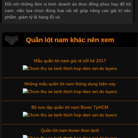
Đối với những đơn vị kinh doanh áo thun đồng phục hay đồ lót
nam, việc lựa chọn đúng loại vải sẽ giúp nâng cao giá trị sản
phẩm, giảm tỷ lệ hàng lỗi và
Giặt và bảo quản quần lót nam đúng cách
Quần lót nam khác nên xem
Mẫu quần lót nam giá rẻ sốt hè 2017
Tìm Hiểu Các Kiểu Cổ Áo Thun Được Ưa Chuộng Trong
Ngành Thời Trang
Những mẩu quần lót nam thông dụng hiện nay
Cập nhật 2026-06-01 16:20:50
Áo thun là một trong những trang phục phổ biến nhất hiện nay
Bộ sưu tập quần lót nam Boxer TpHCM
nhờ tính tiện dụng, dễ phối đồ và phù hợp với nhiều đối tượng.
Bên cạnh chất liệu và kiểu dáng, phần cổ áo cũng là yếu tố
quan trọng tạo nên phong cách riêng cho từng sản phẩm. Mỗi
loại cổ áo sẽ mang đến một vẻ đẹp khác
Quần lót nam boxer thun lạnh
Nguyên bộ quần lót nam Boxer thun lạnh giá rẻ