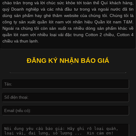
chào trân trọng và lời chúc sức khỏe tới toàn thể Quí khách hàng,
cầu
quý Doanh nghiệp và các nhà đầu tư trong và ngoài nước đã tin
dùng sản phẩm hay ghé thăm website của chúng tôi. Chúng tôi là
công ty sản xuất quần lót nam với nhãn hiệu Quần lót nam T&M.
Ngoài ra chúng tôi còn sản xuất ra nhiều dòng sản phẩm khác về
quần lót nam với nhiều loại vải đặc trung Cotton 2 chiều, Cotton 4
Khám Phá Áo Phông Trang Phục Phổ Biến Nhất Hiện Nay
chiều và thun lạnh.
Cập nhật 2026-04-24 17:24:50
ĐĂNG KÝ NHẬN BÁO GIÁ
Áo phông là một trong những trang phục phổ biến nhất trong
đời sống hiện đại nhờ sự tiện lợi, thoải mái và dễ phối đồ.
Không chỉ xuất hiện trong thời trang thường ngày, áo phông còn
được ứng dụng rộng rãi trong ngành sản xuất may mặc, đặc
biệt là các sản phẩm từ vải thun. Hiện nay,
Công Nghệ In Chuyển Nhiệt Trong Ngành Thời Trang Hiện
Đại