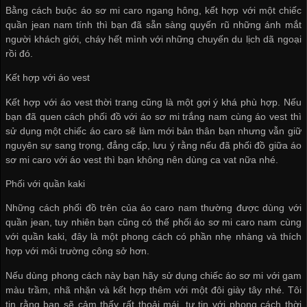
Bằng cách buộc áo sơ mi caro ngang hông, kết hợp với một chiếc
quần jean nam tính thì bạn đã sẵn sàng quyến rũ những ánh mắt
người khách giới, cháy hết mình với những chuyến du lịch dã ngoại
rồi đó.
Kết hợp với áo vest
Kết hợp với áo vest thời trang cũng là một gợi ý khá phù hợp. Nếu
bạn đã quen cách phối đồ với áo sơ mi trắng nam cùng áo vest thì
sử dụng một chiếc áo caro sẽ làm mới bản thân bạn nhưng vẫn giữ
nguyên sự sang trọng, đẳng cấp, lưu ý rằng nếu đã phối đồ giữa áo
sơ mi caro với áo vest thì bạn không nên dùng ca vat nữa nhé.
Phối với quần kaki
Những cách phối đồ trên của áo caro nam thường được dùng với
quần jean, tuy nhiên bạn cũng có thế phối áo sơ mi caro nam cùng
với quần kaki, đây là một phong cách có phần nhẹ nhàng và thích
hợp với môi trường công sở hơn.
Nếu dùng phong cách này bạn hãy sử dụng chiếc áo sơ mi với gam
màu trầm, nhã nhặn và kết hợp thêm với một đôi giày tây nhé. Tôi
tin rằng bạn sẽ cảm thấy rất thoải mái, tự tin với phong cách thời