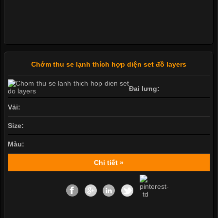
Chớm thu se lạnh thích hợp diện set đồ layers
Đai lưng:
Vải:
Size:
Màu:
Chi tiết »