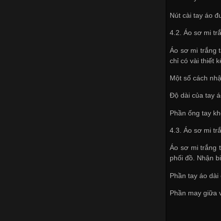
Nút cài tay áo đ
4.2. Áo sơ mi tr
Áo sơ mi trắng 
chỉ có vài thiết
Một số cách nhậ
Độ dài của tay 
Phần ống tay kh
4.3. Áo sơ mi t
Áo sơ mi trắng 
phối đồ. Nhận b
Phần tay áo dài 
Phần may giữa va