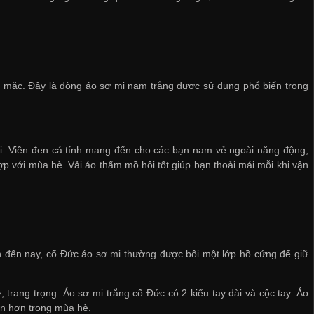
i mặc. Đây là dòng áo sơ mi nam trắng được sử dụng phổ biến trong
mới. Viền đen cá tính mang đến cho các bạn nam vẻ ngoài năng động,
ợp với mùa hè. Vải áo thấm mồ hôi tốt giúp bạn thoải mái mỗi khi vận
nh đến nay, cổ Đức áo sơ mi thường được bôi một lớp hồ cứng để giữ
trang trọng. Áo sơ mi trắng cổ Đức có 2 kiểu tay dài và cộc tay. Áo
ến hơn trong mùa hè.