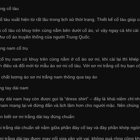
ắng cổ tàu
ổ tàu xuất hiện từ rất lâu trong lịch sử thời trang. Thiết kế cổ tàu giú
 cổ tàu có khuy trên cùng nằm bên dưới cổ áo, vì vậy ngay cả khi cài
hư cổ áo truyền thống của người Trung Quốc.
ắng nam cổ trụ
cổ trụ nam có khuy trên cùng nằm ở cổ áo sơ mi, khi cài lại thì khé
ch điệu và đổi mới từ mẫu áo sơ mi cổ tàu. Với sơ mi trắng cổ trụ bạn
a chất lượng áo sơ mi trắng nam thông qua tay áo
ắng tay dài nam
ay dài nam hay còn được gọi là “dress shirt” – đây là khái niệm chỉ n
y nam mang lại vẻ đứng đắn và lịch lãm hơn cho người mặc. Nên chúng
n biết sơ mi trắng dài tay đúng chuẩn:
i trắng dài chuẩn sẽ nằm giữa phần đáy cổ tay và đáy phần khớp ngón 
mi trắng dài tay được may nối vừa vặn với vai, không quá rộng cũng k