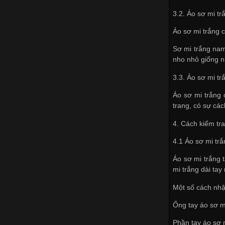
3.2. Áo sơ mi tr
Áo sơ mi trắng c
Sơ mi trắng nam
nho nhỏ giống n
3.3. Áo sơ mi tr
Áo sơ mi trắng 
trang, có sự cá
4. Cách kiểm tr
4.1 Áo sơ mi tr
Áo sơ mi trắng t
mi trắng dài ta
Một số cách nhậ
Ống tay áo sơ m
Phần tay áo sơ 