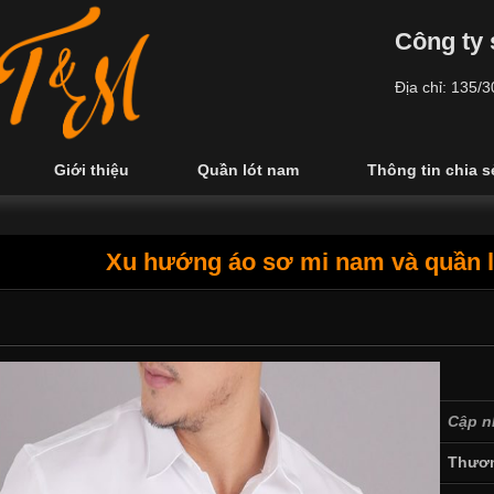
Công ty 
Địa chỉ: 135/
Giới thiệu
Quần lót nam
Thông tin chia s
Xu hướng áo sơ mi nam và quần l
Cập n
Thươn