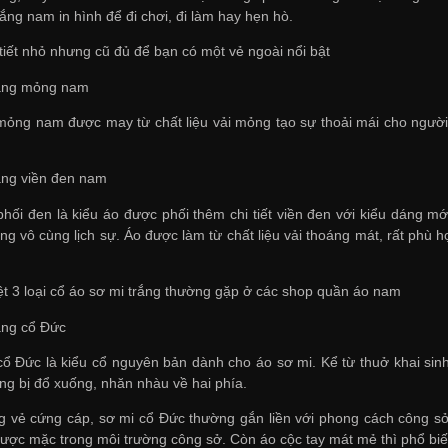
rắng nam in hình để đi chơi, đi làm hay hẹn hò.
tiết nhỏ nhưng cũ đủ để bạn có một vẻ ngoài nổi bật
rắng mỏng nam
mỏng nam được may từ chất liệu vải mỏng tạo sự thoải mái cho ngườ
rắng viền đen nam
phối đen là kiểu áo được phối thêm chi tiết viền đen với kiểu dáng 
g vô cùng lịch sự. Áo được làm từ chất liệu vải thoáng mát, rất phù h
ệt 3 loại cổ áo sơ mi trắng thường gặp ở các shop quần áo nam
rắng cổ Đức
cổ Đức là kiểu cổ nguyên bản dành cho áo sơ mi. Kể từ thuở khai si
ng bị đổ xuống, nhăn nhàu về hai phía.
g vẻ cứng cáp, sơ mi cổ Đức thường gắn liền với phong cách công sở, 
được mặc trong môi trường công sở. Còn áo cộc tay mát mẻ thì phổ bi