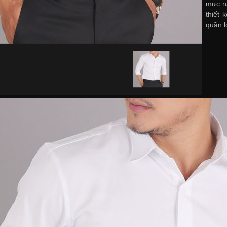
mực n
thiết
quần l