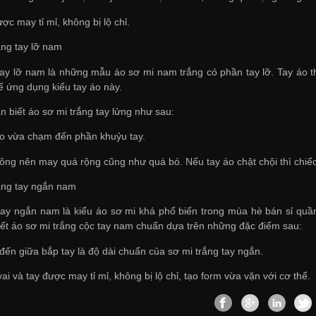
ược may tỉ mỉ, không bị lộ chỉ.
ắng tay lỡ nam
tay lỡ nam là những mẫu áo sơ mi nam trắng có phần tay lỡ. Tay áo t
 kế ứng dụng kiểu tay áo này.
n biết áo sơ mi trắng tay lửng như sau:
áo vừa chạm đến phần khuỷu tay.
ông nên may quá rộng cũng như quá bó. Nếu tay áo chật chội thì chiếc
rắng tay ngắn nam
tay ngắn nam là kiểu áo sơ mi khá phổ biến trong mùa hè
bán sỉ quầ
iết áo sơ mi trắng cộc tay nam chuẩn dựa trên những đặc điểm sau:
đến giữa bắp tay là độ dài chuẩn của sơ mi trắng tay ngắn.
i và tay được may tỉ mỉ, không bị lộ chỉ, tạo form vừa vặn với cơ thể.