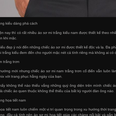
rắng kiểu dáng phá cách
ện nay thì có rất nhiều áo sơ mi trắng kiểu nam được thiết kế theo nh
in khi mặc.
iểu đẹp ý nói đến những chiếc áo sơ mi được thiết kế độc và lạ. Đa ph
i trắng kiểu đem đến cho người mặc nét cá tính riêng mà không ai có 
m trắng trơn
hướng mới nhưng chiếc áo sơ mi nam trắng trơn cổ điển vẫn luôn làm 
 mix với trang phục hằng ngày của bạn.
hấy không thể nào thiếu vắng những quý ông diện trên mình chiếc á
là chiếc áo quen thuộc không thể thiếu của bất kỳ người đàn ông nào.
ắng họa tiết nam
ọa tiết nam luôn chiếm một vị trí quan trọng trong xu hướng thời tran
trung, đầy cá tính nên áo sơ mi họa tiết giúp các chàng nổi bật và gắ