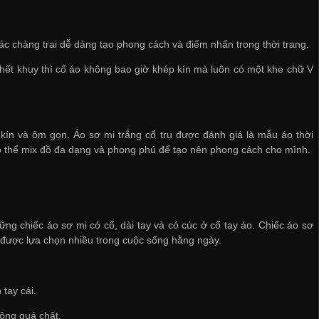
p các chàng trai dễ dàng tạo phong cách và điểm nhấn trong thời trang.
 hết khuy thì cổ áo không bao giờ khép kín mà luôn có một khe chữ V
p kín và ôm gọn. Áo sơ mi trắng cổ trụ được đánh giá là mẫu áo thời
 có thể mix đồ đa dạng và phong phú để tạo nên phong cách cho mình.
hững chiếc áo sơ mi có cổ, dài tay và có cúc ở cổ tay áo. Chiếc áo sơ
 được lựa chọn nhiều trong cuộc sống hằng ngày.
tay cái.
hông quá chật.