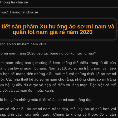
Thông tin chia sẻ
mục:
Thông tin chia sẻ
 tiết sản phẩm Xu hướng áo sơ mi nam và
quần lót nam giá rẻ năm 2020
ớng áo sơ mi nam năm 2020
sơ mi nam trắng 2020 tiếp tục bùng nổ với xu hướng nào?
mi nam trắng bao giờ cũng là item không thể thiếu trong tủ đồ của
àng trai
lấy sỉ quần lót nam
. Năm 2018, áo sơ mi trắng nam vẫn tiếp
ứa hẹn sẽ mang đến những điều mới mẻ với những thiết kế áo sơ mi
i. Các nhà thiết kế áo sơ mi nam cho rằng, những chiếc sơ mi trắng
m hội tụ đầy đủ được vẻ đẹp cổ điển và lãng mạn. Đặc biệt có thể
p với cà vạt màu đen hoặc xanh.
độ hot giữa những mẫu thiết kế áo sơ mi nam trắng đẹp
ay có rất nhiều áo sơ mi nam trắng đẹp, mỗi loại áo lại phù hợp với
áng, tính cách của mỗi người. Chúng ta không có thước đo chuẩn