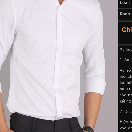
Loại:
Danh 
Chi
Xu hư
1. Áo 
Áo sơ 
mỗi ch
tục h
nam mớ
cho na
kết hợ
2. Đo 
Hiện n
vóc d