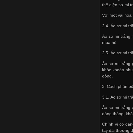
thể diện sơ mi t
Với một vài họa 
2.4. Áo sơ mi t
Áo sơ mi trắng 
mùa hè.
2.5. Áo sơ mi t
Áo sơ mi trắng 
khỏe khoắn nhưn
động.
3. Cách phân bi
3.1. Áo sơ mi t
Áo sơ mi trắng 
dáng thẳng, khô
Chính vì có dán
tay dài thường 