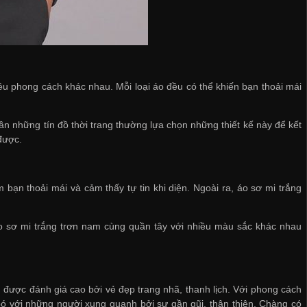
iều phong cách khác nhau. Mỗi loại áo đều có thể khiến bạn thoải mái
ần những tín đồ thời trang thường lựa chọn những thiết kế này để kết
được.
bạn thoải mái và cảm thấy tự tin khi diện. Ngoài ra, áo sơ mi trắng
o sơ mi trắng trơn nam cùng quần tây với nhiều màu sắc khác nhau
g được đánh giá cao bởi vẻ đẹp trang nhã, thanh lịch. Với phong cách
n bó với những người xung quanh bởi sự gần gũi, thân thiện. Chàng có