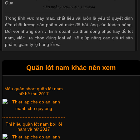
Cập nhật 2026-07-07 15:54:44
Trong lĩnh vực may mặc, chất liệu vải luôn là yếu tố quyết định
đến chất lượng sản phẩm và mức độ hài lòng của khách hàng.
Đối với những đơn vị kinh doanh áo thun đồng phục hay đồ lót
nam, việc lựa chọn đúng loại vải sẽ giúp nâng cao giá trị sản
phẩm, giảm tỷ lệ hàng lỗi và
Quần lót nam khác nên xem
Tìm Hiểu Các Kiểu Cổ Áo Thun Được Ưa Chuộng Trong
Ngành Thời Trang
Mẫu quần short quần lót nam
nữ hè thu 2017
Cập nhật 2026-06-01 16:20:50
Áo thun là một trong những trang phục phổ biến nhất hiện nay
nhờ tính tiện dụng, dễ phối đồ và phù hợp với nhiều đối tượng.
Thị hiều quần lót nam bơi lội
Bên cạnh chất liệu và kiểu dáng, phần cổ áo cũng là yếu tố
nam và nữ 2017
quan trọng tạo nên phong cách riêng cho từng sản phẩm. Mỗi