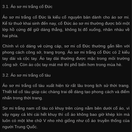
3.1. Áo sơ mi trắng cổ Đức
Áo sơ mi trắng cổ Đức là kiểu cổ nguyên bản dành cho áo sơ mi.
Kể từ thuở khai sinh đến nay, cổ Đức áo sơ mi thường được bôi một
lớp hồ cứng để giữ dáng thẳng, không bị đổ xuống, nhăn nhàu về
hai phía.
Chính vì có dáng vẻ cứng cáp, sơ mi cổ Đức thường gắn liền với
phong cách công sở, trang trọng. Áo sơ mi trắng cổ Đức có 2 kiểu
tay dài và cộc tay. Áo tay dài thường được mặc trong môi trường
công sở. Còn áo cộc tay mát mẻ thì phổ biến hơn trong mùa hè.
3.2. Áo sơ mi trắng cổ tàu
Áo sơ mi trắng cổ tàu xuất hiện từ rất lâu trong lịch sử thời trang.
Thiết kế cổ tàu giúp các chàng trai dễ dàng tạo phong cách và điểm
nhấn trong thời trang.
Sơ mi trắng nam cổ tàu có khuy trên cùng nằm bên dưới cổ áo, vì
vậy ngay cả khi cài hết khuy thì cổ áo không bao giờ khép kín mà
luôn có một khe chữ V nho nhỏ giống như cổ áo truyền thống của
người Trung Quốc.