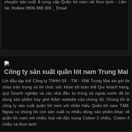
chuyên sản xuất & cung cấp Quần lót nam vải thun lạnh - Liên
hệ: Hotline 0906 888 300 _ Email:
Những Loại Vải Thun Thông Dụng Và Đặc Điểm Nổi Bật
Cập nhật 2026-05-20 14:58:56
Vải thun là một trong những chất liệu được sử dụng rộng rãi
nhất trong ngành thời trang nhờ đặc tính co giãn, mềm mại và
thoải mái khi mặc. Từ áo thun, đồ thể thao cho đến đồ lót nam,
vải thun luôn đóng vai trò quan trọng trong quá trình sản xuất.
Công ty sản xuất quần lót nam Trung Mai
Hiện nay, nhu cầu tìm kiếm quần lót nam giá
Lời đầu tập thể Công ty TNHH SX - TM - XNK Trung Mai xin gởi lời
chào trân trọng và lời chúc sức khỏe tới toàn thể Quí khách hàng,
quý Doanh nghiệp và các nhà đầu tư trong và ngoài nước đã tin
dùng sản phẩm hay ghé thăm website của chúng tôi. Chúng tôi là
công ty sản xuất quần lót nam với nhãn hiệu Quần lót nam T&M.
Xu Hướng Form Áo Thun Phổ Biến Trong Ngành May Mặc
Ngoài ra chúng tôi còn sản xuất ra nhiều dòng sản phẩm khác về
quần lót nam với nhiều loại vải đặc trung Cotton 2 chiều, Cotton 4
Cập nhật 2026-05-09 15:58:23
chiều và thun lạnh.
Các Form Áo Thun Phổ Biến Hiện Nay Và Xu Hướng Trong