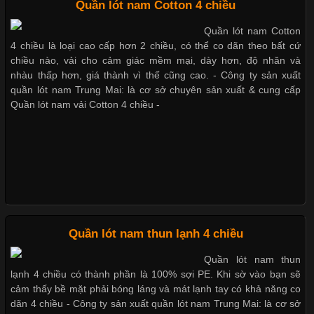
Quần lót nam Cotton 4 chiều
Cập nhật 2026-05-27 17:03:46
Quần lót nam Cotton
Vải Lycra Là Gì? Chất Liệu Co Giãn Được Ưa Chuộng Trong
Bộ sưu tập quần lót nam Boxer
4 chiều là loại cao cấp hơn 2 chiều, có thể co dãn theo bất cứ
Ngành May Mặc Trong ngành thời trang hiện đại, các loại vải có
TpHCM
chiều nào, vải cho cảm giác mềm mại, dày hơn, độ nhăn và
khả năng co giãn tốt ngày càng được ưa chuộng nhằm mang lại
nhàu thấp hơn, giá thành vì thế cũng cao. - Công ty sản xuất
cảm giác thoải mái cho người mặc. Trong đó, vải Lycra là một
quần lót nam Trung Mai: là cơ sở chuyên sản xuất & cung cấp
trong những chất liệu nổi bật nhờ độ đàn hồi cao,
Quần lót nam vải Cotton 4 chiều -
Quần lót nam boxer thun lạnh
Chất Liệu Bamboo Xu Hướng Mới Trong Ngành Thời Trang
Nguyên bộ quần lót nam Boxer
thun lạnh giá rẻ
Cập nhật 2026-05-21 14:59:25
Quần lót nam thun lạnh 4 chiều
Trong những năm gần đây, vải Bamboo đang trở thành một
trong những chất liệu được yêu thích trong ngành thời trang
Quần lót nam thun
nhờ đặc tính mềm mại, thoáng khí và thân thiện với môi trường.
Dễ chịu hơn với quần lót nam
lạnh 4 chiều có thành phần là 100% sợi PE. Khi sờ vào bạn sẽ
Không chỉ được ứng dụng trong quần áo thường ngày, loại vải
giá rẻ vải Cotton 4 chiều
cảm thấy bề mặt phải bóng láng và mát lạnh tay có khả năng co
này còn xuất hiện nhiều trong các sản phẩm đồ lót
dãn 4 chiều - Công ty sản xuất quần lót nam Trung Mai: là cơ sở