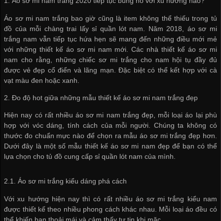
1. Áo sơ mi nam trắng 2020 tiếp tục bùng nổ với xu hướng nào?
Áo sơ mi nam trắng bao giờ cũng là item không thể thiếu trong tủ
đồ của mỗi chàng trai
lấy sỉ quần lót nam
. Năm 2018, áo sơ mi
trắng nam vẫn tiếp tục hứa hẹn sẽ mang đến những điều mới mẻ
với những thiết kế áo sơ mi nam mới. Các nhà thiết kế áo sơ mi
nam cho rằng, những chiếc sơ mi trắng cho nam hội tụ đầy đủ
được vẻ đẹp cổ điển và lãng mạn. Đặc biệt có thể kết hợp với cà
vạt màu đen hoặc xanh.
2. Đo độ hot giữa những mẫu thiết kế áo sơ mi nam trắng đẹp
Hiện nay có rất nhiều áo sơ mi nam trắng đẹp, mỗi loại áo lại phù
hợp với vóc dáng, tính cách của mỗi người. Chúng ta không có
thước đo chuẩn mực nào để chọn ra mẫu áo sơ mi trắng đẹp hơn.
Dưới đây là một số mẫu thiết kế áo sơ mi nam đẹp để bạn có thể
lựa chọn cho tủ đồ
cung cấp sỉ quần lót nam
của mình.
2.1. Áo sơ mi trắng kiểu dáng phá cách
Với xu hướng hiện nay thì có rất nhiều áo sơ mi trắng kiểu nam
được thiết kế theo nhiều phong cách khác nhau. Mỗi loại áo đều có
thể khiến bạn thoải mái và cảm thấy tự tin khi mặc.