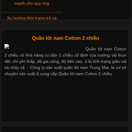
loại cổ áo sẽ mang đến một vẻ đẹp khác
Xu hướng thời trang trẻ và
quần lót nam giá sỉ
Những Mẫu Áo Thun Đồng Phục Công Ty Được Ưa
Quần lót nam Cotton 2 chiều
Chuộng Hiện Nay
Quần lót nam Cotton
Giặt và bảo quản quần lót nam
2 chiều có khả năng co dãn 2 chiều cố định của hướng vải thun
đúng cách
Cập nhật 2026-06-01 14:23:34
dệt, chi phí thấp, dể gia công, độ bền cao, ít bị tình trạng giãn vải
Trong môi trường kinh doanh hiện đại, việc xây dựng hình ảnh
và chảy xệ. - Công ty sản xuất quần lót nam Trung Mai: là cơ sở
chuyên nghiệp đóng vai trò quan trọng đối với sự phát triển của
chuyên sản xuất & cung cấp Quần lót nam Cotton 2 chiều.
doanh nghiệp. Một trong những giải pháp hiệu quả được nhiều
Mẫu quần lót nam giá rẻ sốt hè
đơn vị lựa chọn hiện nay là sử dụng áo thun đồng phục công ty.
2017
Không chỉ giúp tạo sự đồng bộ, áo thun
Những mẩu quần lót nam
thông dụng hiện nay
Chất Liệu Lycra Có Gì Đặc Biệt Trong Ngành Thời Trang?