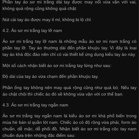
Phần tay áo sơ mi trắng dài tay được may nối vừa vặn với vai,
không quá rộng cũng không quá chật.
Nút cài tay áo được may tỉ mỉ, không bị lộ chỉ.
4.2. Áo sơ mi trắng tay lỡ nam
Áo sơ mi trắng tay lỡ nam là những mẫu áo sơ mi nam trắng có
phần tay lỡ. Tay áo thường dài đến phần khuỷu tay. Vì đây là loại
tay áo khá độc đáo nên chỉ có vài thiết kế ứng dụng kiểu tay áo này.
Một số cách nhận biết áo sơ mi trắng tay lửng như sau:
Độ dài của tay áo vừa chạm đến phần khuỷu tay.
Phần ống tay không nên may quá rộng cũng như quá bó. Nếu tay
áo chật chội thì chiếc áo đó sẽ không vừa vặn với cơ thể bạn.
4.3. Áo sơ mi trắng tay ngắn nam
Áo sơ mi trắng tay ngắn nam là kiểu áo sơ mi khá phổ biến trong
mùa hè
bán sỉ quần lót nam
. Chiếc áo có độ rộng vừa phải, form áo
chuẩn, dễ mặc, dễ phối đồ. Nhận biết áo sơ mi trắng cộc tay nam
chuẩn dựa trên những đặc điểm sau: