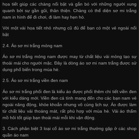
họa tiết giúp các chàng nổi bật và gắn bó với những người xung
quanh bởi sự gần gũi, thân thiện. Chàng có thể diện sơ mi trắng
nam in hình để đi chơi, đi làm hay hẹn hò.
Với một vài họa tiết nhỏ nhưng cũ đủ để bạn có một vẻ ngoài nổi
bật
2.4. Áo sơ mi trắng mỏng nam
Áo sơ mi trắng mỏng nam được may từ chất liệu vải mỏng tạo sự
thoải mái cho người mặc. Đây là dòng áo sơ mi nam trắng được sử
dụng phổ biến trong mùa hè.
2.5. Áo sơ mi trắng viền đen nam
Áo sơ mi trắng phối đen là kiểu áo được phối thêm chi tiết viền đen
với kiểu dáng mới. Viền đen cá tính mang đến cho các bạn nam vẻ
ngoài năng động, khỏe khoắn nhưng vô cùng lịch sự. Áo được làm
từ chất liệu vải thoáng mát, rất phù hợp với mùa hè. Vải áo thấm
mồ hôi tốt giúp bạn thoải mái mỗi khi vận động.
3. Cách phân biệt 3 loại cổ áo sơ mi trắng thường gặp ở các shop
quần áo nam