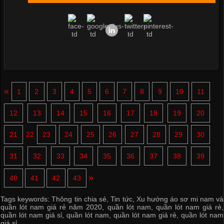
«
1
2
3
4
5
6
7
8
9
10
11
12
13
14
15
16
17
18
19
20
21
22
23
24
25
26
27
28
29
30
31
32
33
34
35
36
37
38
39
»
40
41
42
43
Tags keywords:
Thông tin chia sẻ
,
Tin tức
,
Xu hướng áo sơ mi nam và
quần lót nam giá rẻ năm 2020
,
quần lót nam
,
quần lót nam giá rẻ
,
quần lót nam giá sỉ
,
quần lót nam
,
quần lót nam giá rẻ
,
quần lót nam
giá sỉ