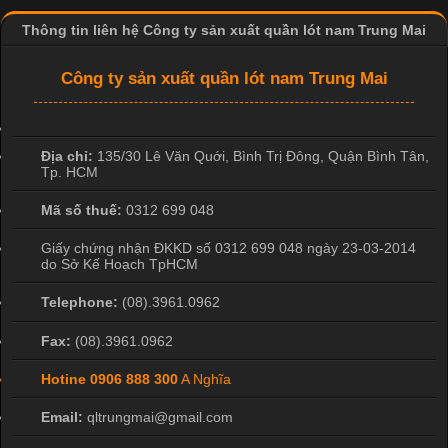
Thông tin liên hệ Công ty sản xuất quần lót nam Trung Mai
Công Nghệ In Chuyển Nhiệt Trong Ngành Thời Trang Hiện
Đại
Công ty sản xuất quần lót nam Trung Mai
Cập nhật 2026-04-21 15:41:03
In Chuyển Nhiệt Là Gì? Công Nghệ In Hiện Đại Trong Ngành
Địa chỉ:
135/30 Lê Văn Quới, Bình Trị Đông
,
Quận Bình Tân
,
Tp. HCM
May Mặc Trong ngành in ấn và thời trang, in chuyển nhiệt đang
là một trong những công nghệ phổ biến nhờ khả năng tạo ra
Mã số thuế:
0312 699 048
hình ảnh sắc nét và bền màu. Đặc biệt, kỹ thuật này được ứng
dụng rộng rãi trong sản xuất áo thun, đồ thể thao
Giấy chứng nhận ĐKKD số 0312 699 048 ngày 23-03-2014
do Sở Kế Hoạch TpHCM
Telephone:
(08).3961.0962
Fax:
(08).3961.0962
Hotine
0906 888 300
A Nghĩa
Email:
qltrungmai@gmail.com