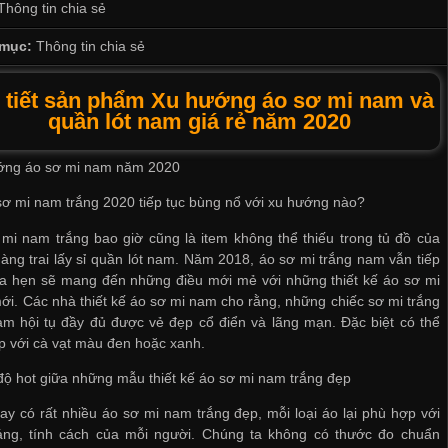
Thông tin chia sẻ
mục:
Thông tin chia sẻ
 tiết sản phẩm Xu hướng áo sơ mi nam và
quần lót nam giá rẻ năm 2020
ớng áo sơ mi nam năm 2020
sơ mi nam trắng 2020 tiếp tục bùng nổ với xu hướng nào?
mi nam trắng bao giờ cũng là item không thể thiếu trong tủ đồ của
àng trai
lấy sỉ quần lót nam
. Năm 2018, áo sơ mi trắng nam vẫn tiếp
ứa hẹn sẽ mang đến những điều mới mẻ với những thiết kế áo sơ mi
i. Các nhà thiết kế áo sơ mi nam cho rằng, những chiếc sơ mi trắng
m hội tụ đầy đủ được vẻ đẹp cổ điển và lãng mạn. Đặc biệt có thể
p với cà vạt màu đen hoặc xanh.
độ hot giữa những mẫu thiết kế áo sơ mi nam trắng đẹp
ay có rất nhiều áo sơ mi nam trắng đẹp, mỗi loại áo lại phù hợp với
áng, tính cách của mỗi người. Chúng ta không có thước đo chuẩn