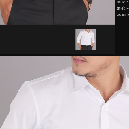
mực n
thiết
quần l