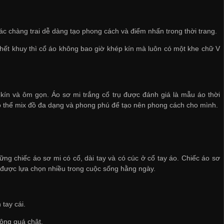
p các chàng trai dễ dàng tạo phong cách và điểm nhấn trong thời trang.
 hết khuy thì cổ áo không bao giờ khép kín mà luôn có một khe chữ V
p kín và ôm gọn. Áo sơ mi trắng cổ trụ được đánh giá là mẫu áo thời
 có thể mix đồ đa dạng và phong phú để tạo nên phong cách cho mình.
hững chiếc áo sơ mi có cổ, dài tay và có cúc ở cổ tay áo. Chiếc áo sơ
 được lựa chọn nhiều trong cuộc sống hằng ngày.
tay cái.
hông quá chật.