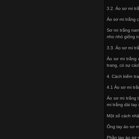
3.2. Áo sơ mi tr
Áo sơ mi trắng c
Sơ mi trắng nam
nho nhỏ giống n
3.3. Áo sơ mi tr
Áo sơ mi trắng 
trang, có sự cá
4. Cách kiểm tr
4.1 Áo sơ mi tr
Áo sơ mi trắng t
mi trắng dài ta
Một số cách nhậ
Ống tay áo sơ m
Phần tay áo sơ 