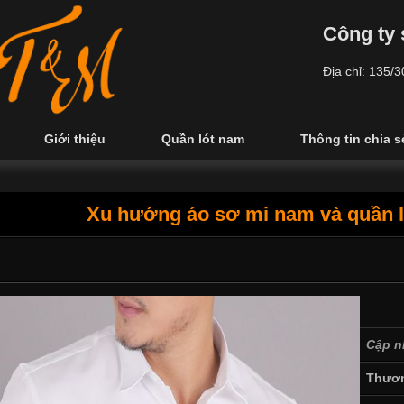
Công ty 
Địa chỉ: 135/
Giới thiệu
Quần lót nam
Thông tin chia s
Xu hướng áo sơ mi nam và quần l
Cập n
Thươn