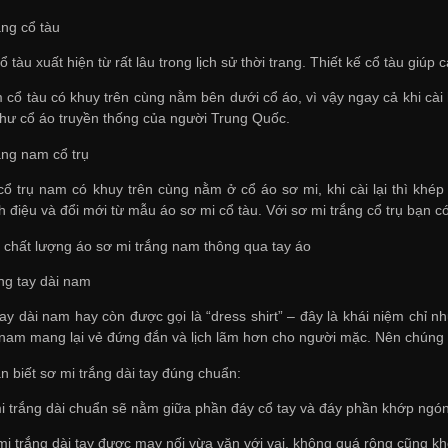
ắng cổ tàu
ổ tàu xuất hiện từ rất lâu trong lịch sử thời trang. Thiết kế cổ tàu giú
 cổ tàu có khuy trên cùng nằm bên dưới cổ áo, vì vậy ngay cả khi cài
hư cổ áo truyền thống của người Trung Quốc.
ắng nam cổ trụ
cổ trụ nam có khuy trên cùng nằm ở cổ áo sơ mi, khi cài lại thì khé
ch điệu và đổi mới từ mẫu áo sơ mi cổ tàu. Với sơ mi trắng cổ trụ bạn
a chất lượng áo sơ mi trắng nam thông qua tay áo
ắng tay dài nam
ay dài nam hay còn được gọi là “dress shirt” – đây là khái niệm chỉ n
y nam mang lại vẻ đứng đắn và lịch lãm hơn cho người mặc. Nên chúng
n biết sơ mi trắng dài tay đúng chuẩn:
i trắng dài chuẩn sẽ nằm giữa phần đáy cổ tay và đáy phần khớp ngón 
mi trắng dài tay được may nối vừa vặn với vai, không quá rộng cũng k