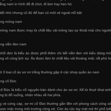
rắng nam in hình để đi chơi, đi làm hay hẹn hò.
tiết nhỏ nhưng cũ đủ để bạn có một vẻ ngoài nổi bật
rắng mỏng nam
mỏng nam được may từ chất liệu vải mỏng tạo sự thoải mái cho ngườ
rắng viền đen nam
phối đen là kiểu áo được phối thêm chi tiết viền đen với kiểu dáng 
g vô cùng lịch sự. Áo được làm từ chất liệu vải thoáng mát, rất phù h
ệt 3 loại cổ áo sơ mi trắng thường gặp ở các shop quần áo nam
rắng cổ Đức
cổ Đức là kiểu cổ nguyên bản dành cho áo sơ mi. Kể từ thuở khai si
ng bị đổ xuống, nhăn nhàu về hai phía.
g vẻ cứng cáp, sơ mi cổ Đức thường gắn liền với phong cách công sở, 
được mặc trong môi trường công sở. Còn áo cộc tay mát mẻ thì phổ bi