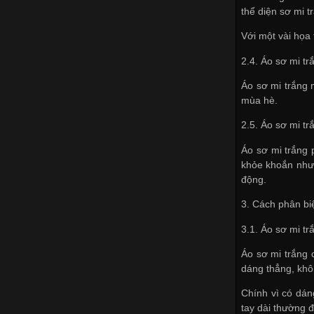
thể diện sơ mi t
Với một vài họa 
2.4. Áo sơ mi t
Áo sơ mi trắng 
mùa hè.
2.5. Áo sơ mi t
Áo sơ mi trắng 
khỏe khoắn nhưn
động.
3. Cách phân bi
3.1. Áo sơ mi t
Áo sơ mi trắng 
dáng thẳng, khô
Chính vì có dán
tay dài thường 