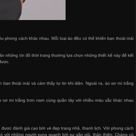
iều phong cách khác nhau. Mỗi loại áo đều có thể khiến bạn thoải mái
ần những tín đồ thời trang thường lựa chọn những thiết kế này để kết
được.
bạn thoải mái và cảm thấy tự tin khi diện. Ngoài ra, áo sơ mi trắng
o sơ mi trắng trơn nam cùng quần tây với nhiều màu sắc khác nhau
g được đánh giá cao bởi vẻ đẹp trang nhã, thanh lịch. Với phong cách
n bó với những người xung quanh bởi sự gần gũi, thân thiện. Chàng có