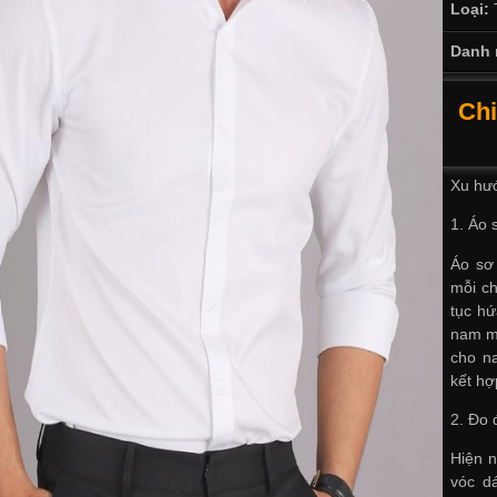
Loại:
Danh 
Chi
Xu hư
1. Áo 
Áo sơ 
mỗi ch
tục h
nam mớ
cho na
kết hợ
2. Đo 
Hiện n
vóc d