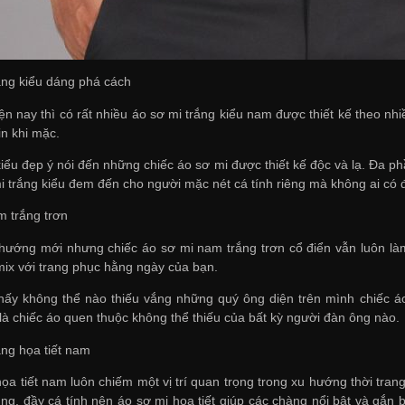
rắng kiểu dáng phá cách
ện nay thì có rất nhiều áo sơ mi trắng kiểu nam được thiết kế theo nh
in khi mặc.
iểu đẹp ý nói đến những chiếc áo sơ mi được thiết kế độc và lạ. Đa ph
i trắng kiểu đem đến cho người mặc nét cá tính riêng mà không ai có 
m trắng trơn
hướng mới nhưng chiếc áo sơ mi nam trắng trơn cổ điển vẫn luôn làm 
 mix với trang phục hằng ngày của bạn.
hấy không thể nào thiếu vắng những quý ông diện trên mình chiếc á
là chiếc áo quen thuộc không thể thiếu của bất kỳ người đàn ông nào.
ắng họa tiết nam
ọa tiết nam luôn chiếm một vị trí quan trọng trong xu hướng thời tran
trung, đầy cá tính nên áo sơ mi họa tiết giúp các chàng nổi bật và gắ