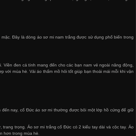
i mặc. Đây là dòng áo sơ mi nam trắng được sử dụng phổ biến trong
mới. Viền đen cá tính mang đến cho các bạn nam vẻ ngoài năng động,
ợp với mùa hè. Vải áo thấm mồ hôi tốt giúp bạn thoải mái mỗi khi vận
nh đến nay, cổ Đức áo sơ mi thường được bôi một lớp hồ cứng để giữ
trang trọng. Áo sơ mi trắng cổ Đức có 2 kiểu tay dài và cộc tay. Áo
ến hơn trong mùa hè.