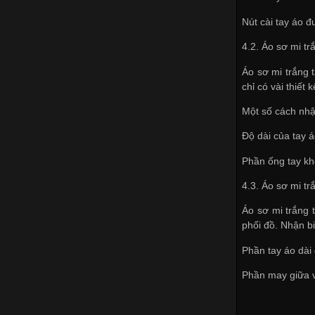
Nút cài tay áo đ
4.2. Áo sơ mi tr
Áo sơ mi trắng 
chỉ có vài thiết
Một số cách nhậ
Độ dài của tay 
Phần ống tay kh
4.3. Áo sơ mi t
Áo sơ mi trắng 
phối đồ. Nhận b
Phần tay áo dài 
Phần may giữa va