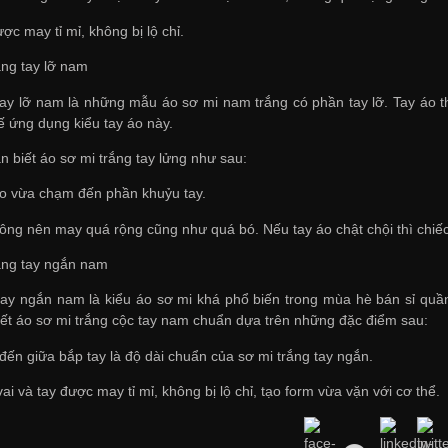
ược may tỉ mỉ, không bị lộ chỉ.
ắng tay lỡ nam
tay lỡ nam là những mẫu áo sơ mi nam trắng có phần tay lỡ. Tay áo t
 kế ứng dụng kiểu tay áo này.
n biết áo sơ mi trắng tay lửng như sau:
áo vừa chạm đến phần khuỷu tay.
ông nên may quá rộng cũng như quá bó. Nếu tay áo chật chội thì chiếc
rắng tay ngắn nam
tay ngắn nam là kiểu áo sơ mi khá phổ biến trong mùa hè
bán sỉ quầ
iết áo sơ mi trắng cộc tay nam chuẩn dựa trên những đặc điểm sau:
đến giữa bắp tay là độ dài chuẩn của sơ mi trắng tay ngắn.
i và tay được may tỉ mỉ, không bị lộ chỉ, tạo form vừa vặn với cơ thể.