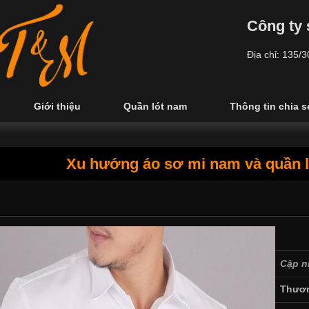
Công ty 
Địa chỉ: 135/
Giới thiệu
Quần lót nam
Thông tin chia s
Xu hướng áo sơ mi nam và quần l
Cập n
Thươn