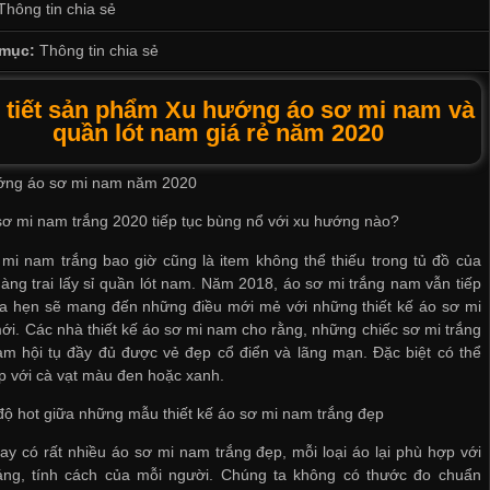
Thông tin chia sẻ
mục:
Thông tin chia sẻ
 tiết sản phẩm Xu hướng áo sơ mi nam và
quần lót nam giá rẻ năm 2020
ớng áo sơ mi nam năm 2020
sơ mi nam trắng 2020 tiếp tục bùng nổ với xu hướng nào?
mi nam trắng bao giờ cũng là item không thể thiếu trong tủ đồ của
àng trai
lấy sỉ quần lót nam
. Năm 2018, áo sơ mi trắng nam vẫn tiếp
ứa hẹn sẽ mang đến những điều mới mẻ với những thiết kế áo sơ mi
i. Các nhà thiết kế áo sơ mi nam cho rằng, những chiếc sơ mi trắng
m hội tụ đầy đủ được vẻ đẹp cổ điển và lãng mạn. Đặc biệt có thể
p với cà vạt màu đen hoặc xanh.
độ hot giữa những mẫu thiết kế áo sơ mi nam trắng đẹp
ay có rất nhiều áo sơ mi nam trắng đẹp, mỗi loại áo lại phù hợp với
áng, tính cách của mỗi người. Chúng ta không có thước đo chuẩn