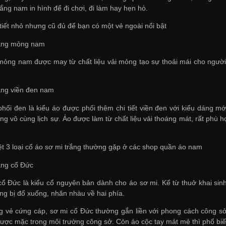
rắng nam in hình để đi chơi, đi làm hay hẹn hò.
tiết nhỏ nhưng cũ đủ để bạn có một vẻ ngoài nổi bật
rắng mỏng nam
mỏng nam được may từ chất liệu vải mỏng tạo sự thoải mái cho ngườ
rắng viền đen nam
phối đen là kiểu áo được phối thêm chi tiết viền đen với kiểu dáng 
g vô cùng lịch sự. Áo được làm từ chất liệu vải thoáng mát, rất phù h
ệt 3 loại cổ áo sơ mi trắng thường gặp ở các shop quần áo nam
rắng cổ Đức
cổ Đức là kiểu cổ nguyên bản dành cho áo sơ mi. Kể từ thuở khai si
ng bị đổ xuống, nhăn nhàu về hai phía.
g vẻ cứng cáp, sơ mi cổ Đức thường gắn liền với phong cách công sở, 
được mặc trong môi trường công sở. Còn áo cộc tay mát mẻ thì phổ bi