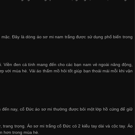
i mặc. Đây là dòng áo sơ mi nam trắng được sử dụng phổ biến trong
mới. Viền đen cá tính mang đến cho các bạn nam vẻ ngoài năng động,
ợp với mùa hè. Vải áo thấm mồ hôi tốt giúp bạn thoải mái mỗi khi vận
nh đến nay, cổ Đức áo sơ mi thường được bôi một lớp hồ cứng để giữ
trang trọng. Áo sơ mi trắng cổ Đức có 2 kiểu tay dài và cộc tay. Áo
ến hơn trong mùa hè.