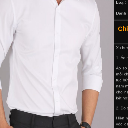
Loại:
Danh 
Chi
Xu hư
1. Áo 
Áo sơ 
mỗi ch
tục h
nam mớ
cho na
kết hợ
2. Đo 
Hiện n
vóc d