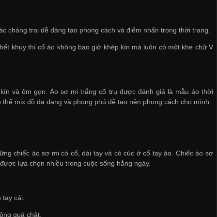
p các chàng trai dễ dàng tạo phong cách và điểm nhấn trong thời trang.
 hết khuy thì cổ áo không bao giờ khép kín mà luôn có một khe chữ V
p kín và ôm gọn. Áo sơ mi trắng cổ trụ được đánh giá là mẫu áo thời
 có thể mix đồ đa dạng và phong phú để tạo nên phong cách cho mình.
hững chiếc áo sơ mi có cổ, dài tay và có cúc ở cổ tay áo. Chiếc áo sơ
 được lựa chọn nhiều trong cuộc sống hằng ngày.
tay cái.
hông quá chật.