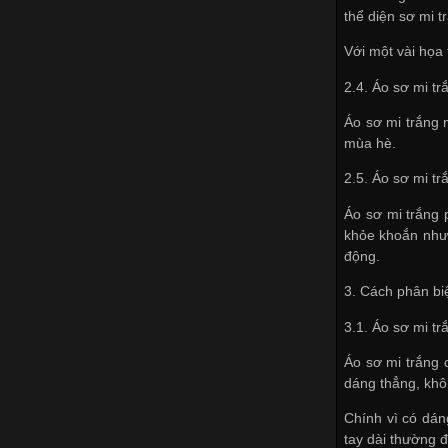
thể diện sơ mi t
Với một vài họa 
2.4. Áo sơ mi t
Áo sơ mi trắng 
mùa hè.
2.5. Áo sơ mi t
Áo sơ mi trắng 
khỏe khoắn nhưn
động.
3. Cách phân bi
3.1. Áo sơ mi t
Áo sơ mi trắng 
dáng thẳng, khô
Chính vì có dán
tay dài thường 