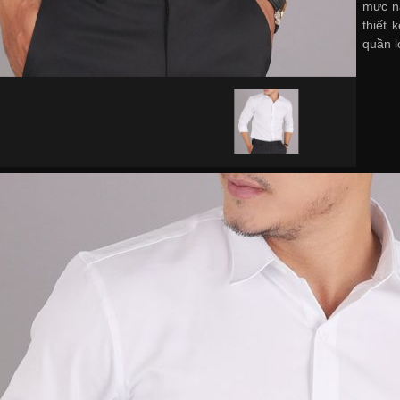
mực n
thiết
quần l