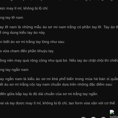
ược may tỉ mỉ, không bị lộ chỉ.
ắng tay lỡ nam
tay lỡ nam là những mẫu áo sơ mi nam trắng có phần tay lỡ. Tay áo t
 kế ứng dụng kiểu tay áo này.
n biết áo sơ mi trắng tay lửng như sau:
áo vừa chạm đến phần khuỷu tay.
ông nên may quá rộng cũng như quá bó. Nếu tay áo chật chội thì chiếc
rắng tay ngắn nam
tay ngắn nam là kiểu áo sơ mi khá phổ biến trong mùa hè
bán sỉ quầ
iết áo sơ mi trắng cộc tay nam chuẩn dựa trên những đặc điểm sau:
đến giữa bắp tay là độ dài chuẩn của sơ mi trắng tay ngắn.
i và tay được may tỉ mỉ, không bị lộ chỉ, tạo form vừa vặn với cơ thể.