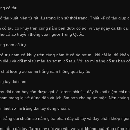
ắng cổ tàu
ổ tàu xuất hiện từ rất lâu trong lịch sử thời trang. Thiết kế cổ tàu giú
 cổ tàu có khuy trên cùng nằm bên dưới cổ áo, vì vậy ngay cả khi cài
hư cổ áo truyền thống của người Trung Quốc.
ắng nam cổ trụ
cổ trụ nam có khuy trên cùng nằm ở cổ áo sơ mi, khi cài lại thì khé
ch điệu và đổi mới từ mẫu áo sơ mi cổ tàu. Với sơ mi trắng cổ trụ bạn
a chất lượng áo sơ mi trắng nam thông qua tay áo
ắng tay dài nam
ay dài nam hay còn được gọi là “dress shirt” – đây là khái niệm chỉ n
y nam mang lại vẻ đứng đắn và lịch lãm hơn cho người mặc. Nên chúng
n biết sơ mi trắng dài tay đúng chuẩn:
i trắng dài chuẩn sẽ nằm giữa phần đáy cổ tay và đáy phần khớp ngón 
mi trắng dài tay được may nối vừa vặn với vai, không quá rộng cũng k