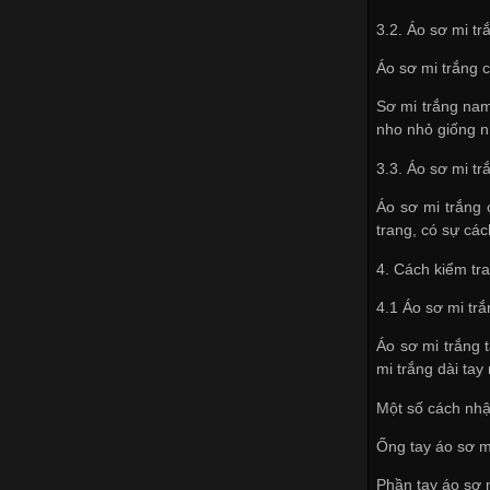
3.2. Áo sơ mi tr
Áo sơ mi trắng c
Sơ mi trắng nam
nho nhỏ giống n
3.3. Áo sơ mi tr
Áo sơ mi trắng 
trang, có sự cá
4. Cách kiểm tr
4.1 Áo sơ mi tr
Áo sơ mi trắng t
mi trắng dài ta
Một số cách nhậ
Ống tay áo sơ m
Phần tay áo sơ 