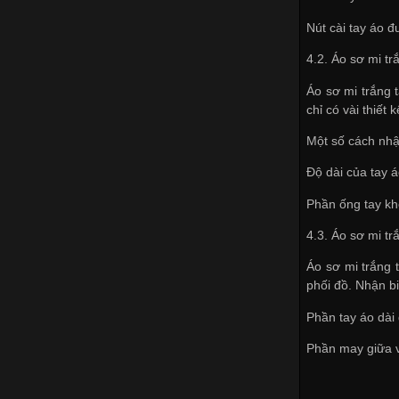
Nút cài tay áo đ
4.2. Áo sơ mi tr
Áo sơ mi trắng 
chỉ có vài thiết
Một số cách nhậ
Độ dài của tay 
Phần ống tay kh
4.3. Áo sơ mi t
Áo sơ mi trắng 
phối đồ. Nhận b
Phần tay áo dài 
Phần may giữa va