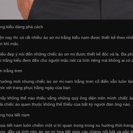
rắng kiểu dáng phá cách
ện nay thì có rất nhiều áo sơ mi trắng kiểu nam được thiết kế theo nh
in khi mặc.
iểu đẹp ý nói đến những chiếc áo sơ mi được thiết kế độc và lạ. Đa ph
i trắng kiểu đem đến cho người mặc nét cá tính riêng mà không ai có 
m trắng trơn
hướng mới nhưng chiếc áo sơ mi nam trắng trơn cổ điển vẫn luôn làm 
 mix với trang phục hằng ngày của bạn.
hấy không thể nào thiếu vắng những quý ông diện trên mình chiếc á
là chiếc áo quen thuộc không thể thiếu của bất kỳ người đàn ông nào.
ắng họa tiết nam
ọa tiết nam luôn chiếm một vị trí quan trọng trong xu hướng thời tran
trung, đầy cá tính nên áo sơ mi họa tiết giúp các chàng nổi bật và gắ