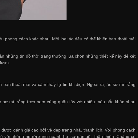
iều phong cách khác nhau. Mỗi loại áo đều có thể khiến bạn thoải mái
ần những tín đồ thời trang thường lựa chọn những thiết kế này để kết
được.
bạn thoải mái và cảm thấy tự tin khi diện. Ngoài ra, áo sơ mi trắng
o sơ mi trắng trơn nam cùng quần tây với nhiều màu sắc khác nhau
g được đánh giá cao bởi vẻ đẹp trang nhã, thanh lịch. Với phong cách
n bó với những người xung quanh bởi sự gần gũi, thân thiện. Chàng có