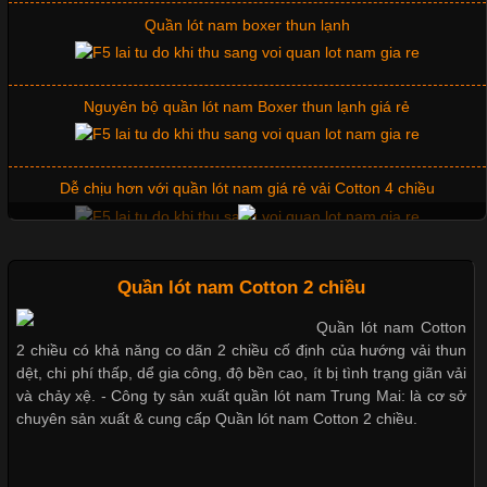
Những Mẫu Áo Thun Đồng Phục Công Ty Được Ưa
Chuộng Hiện Nay
Quần lót nam boxer thun lạnh
Cập nhật 2026-06-01 14:23:34
Nguyên bộ quần lót nam Boxer thun lạnh giá rẻ
Trong môi trường kinh doanh hiện đại, việc xây dựng hình ảnh
chuyên nghiệp đóng vai trò quan trọng đối với sự phát triển của
doanh nghiệp. Một trong những giải pháp hiệu quả được nhiều
Dễ chịu hơn với quần lót nam giá rẻ vải Cotton 4 chiều
đơn vị lựa chọn hiện nay là sử dụng áo thun đồng phục công ty.
Không chỉ giúp tạo sự đồng bộ, áo thun
Mẫu quần short quần lót nam nữ hè thu 2017
Quần lót nam Cotton 2 chiều
Quần lót nam Cotton
Chất Liệu Lycra Có Gì Đặc Biệt Trong Ngành Thời Trang?
2 chiều có khả năng co dãn 2 chiều cố định của hướng vải thun
Thị hiều quần lót nam bơi lội nam và nữ 2017
dệt, chi phí thấp, dể gia công, độ bền cao, ít bị tình trạng giãn vải
Cập nhật 2026-05-27 17:03:46
và chảy xệ. - Công ty sản xuất quần lót nam Trung Mai: là cơ sở
chuyên sản xuất & cung cấp Quần lót nam Cotton 2 chiều.
Vải Lycra Là Gì? Chất Liệu Co Giãn Được Ưa Chuộng Trong
Xu hướng thời trang trẻ và quần lót nam giá sỉ
Ngành May Mặc Trong ngành thời trang hiện đại, các loại vải có
khả năng co giãn tốt ngày càng được ưa chuộng nhằm mang lại