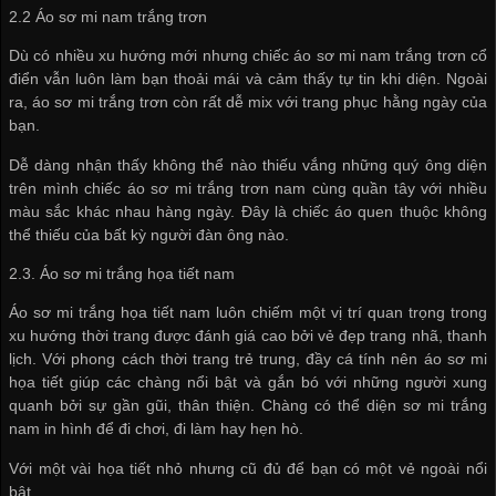
2.2 Áo sơ mi nam trắng trơn
Dù có nhiều xu hướng mới nhưng chiếc áo sơ mi nam trắng trơn cổ
điển vẫn luôn làm bạn thoải mái và cảm thấy tự tin khi diện. Ngoài
ra, áo sơ mi trắng trơn còn rất dễ mix với trang phục hằng ngày của
bạn.
Dễ dàng nhận thấy không thể nào thiếu vắng những quý ông diện
trên mình chiếc áo sơ mi trắng trơn nam cùng quần tây với nhiều
màu sắc khác nhau hàng ngày. Đây là chiếc áo quen thuộc không
thể thiếu của bất kỳ người đàn ông nào.
2.3. Áo sơ mi trắng họa tiết nam
Áo sơ mi trắng họa tiết nam luôn chiếm một vị trí quan trọng trong
xu hướng thời trang được đánh giá cao bởi vẻ đẹp trang nhã, thanh
lịch. Với phong cách thời trang trẻ trung, đầy cá tính nên áo sơ mi
họa tiết giúp các chàng nổi bật và gắn bó với những người xung
quanh bởi sự gần gũi, thân thiện. Chàng có thể diện sơ mi trắng
nam in hình để đi chơi, đi làm hay hẹn hò.
Với một vài họa tiết nhỏ nhưng cũ đủ để bạn có một vẻ ngoài nổi
bật