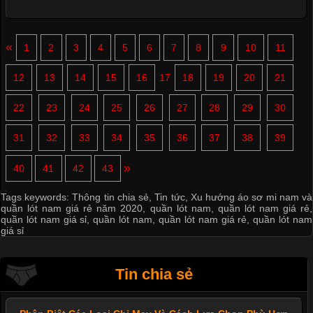
«
1
2
3
4
5
6
7
8
9
10
11
12
13
14
15
16
17
18
19
20
21
22
23
24
25
26
27
28
29
30
31
32
33
34
35
36
37
38
39
»
40
41
42
43
Tags keywords:
Thông tin chia sẻ
,
Tin tức
,
Xu hướng áo sơ mi nam và
quần lót nam giá rẻ năm 2020
,
quần lót nam
,
quần lót nam giá rẻ
,
quần lót nam giá sỉ
,
quần lót nam
,
quần lót nam giá rẻ
,
quần lót nam
giá sỉ
Tin chia sẻ