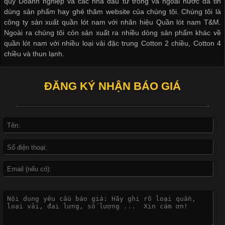
quý Doanh nghiệp và các nhà đầu tư trong và ngoài nước đã tin
dùng sản phẩm hay ghé thăm website của chúng tôi. Chúng tôi là
công ty sản xuất quần lót nam với nhãn hiệu Quần lót nam T&M.
Ngoài ra chúng tôi còn sản xuất ra nhiều dòng sản phẩm khác về
quần lót nam với nhiều loại vải đặc trung Cotton 2 chiều, Cotton 4
Khám Phá Áo Phông Trang Phục Phổ Biến Nhất Hiện Nay
chiều và thun lạnh.
Cập nhật 2026-04-24 17:24:50
ĐĂNG KÝ NHẬN BÁO GIÁ
Áo phông là một trong những trang phục phổ biến nhất trong
đời sống hiện đại nhờ sự tiện lợi, thoải mái và dễ phối đồ.
Không chỉ xuất hiện trong thời trang thường ngày, áo phông còn
được ứng dụng rộng rãi trong ngành sản xuất may mặc, đặc
biệt là các sản phẩm từ vải thun. Hiện nay,
Công Nghệ In Chuyển Nhiệt Trong Ngành Thời Trang Hiện
Đại