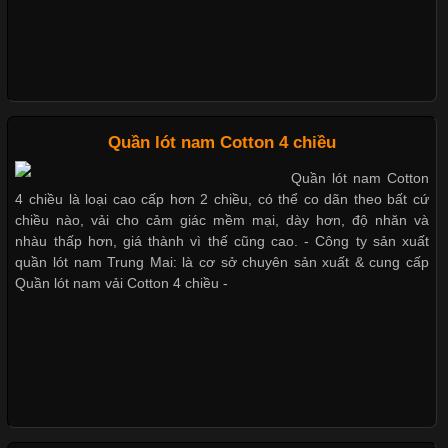
cảm giác thoải mái cho người mặc. Trong đó, vải Lycra là một
trong những chất liệu nổi bật nhờ độ đàn hồi cao,
Giặt và bảo quản quần lót nam đúng cách
Mẫu quần lót nam giá rẻ sốt hè 2017
Chất Liệu Bamboo Xu Hướng Mới Trong Ngành Thời Trang
Quần lót nam Cotton 4 chiều
Những mẩu quần lót nam thông dụng hiện nay
Quần lót nam Cotton
Cập nhật 2026-05-21 14:59:25
4 chiều là loại cao cấp hơn 2 chiều, có thể co dãn theo bất cứ
Trong những năm gần đây, vải Bamboo đang trở thành một
chiều nào, vải cho cảm giác mềm mại, dày hơn, độ nhăn và
trong những chất liệu được yêu thích trong ngành thời trang
nhàu thấp hơn, giá thành vì thế cũng cao. - Công ty sản xuất
Bộ sưu tập quần lót nam Boxer TpHCM
nhờ đặc tính mềm mại, thoáng khí và thân thiện với môi trường.
quần lót nam Trung Mai: là cơ sở chuyên sản xuất & cung cấp
Không chỉ được ứng dụng trong quần áo thường ngày, loại vải
Quần lót nam vải Cotton 4 chiều -
này còn xuất hiện nhiều trong các sản phẩm đồ lót
Quần lót nam boxer thun lạnh
Nguyên bộ quần lót nam Boxer thun lạnh giá rẻ
Những Loại Vải Thun Thông Dụng Và Đặc Điểm Nổi Bật