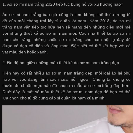
1. Áo sơ mi nam trắng 2020 tiếp tục bùng nổ với xu hướng nào?
Áo sơ mi nam trắng bao giờ cũng là item không thể thiếu trong tủ
đồ của mỗi chàng trai
lấy sỉ quần lót nam
. Năm 2018, áo sơ mi
trắng nam vẫn tiếp tục hứa hẹn sẽ mang đến những điều mới mẻ
với những thiết kế áo sơ mi nam mới. Các nhà thiết kế áo sơ mi
nam cho rằng, những chiếc sơ mi trắng cho nam hội tụ đầy đủ
được vẻ đẹp cổ điển và lãng mạn. Đặc biệt có thể kết hợp với cà
vạt màu đen hoặc xanh.
2. Đo độ hot giữa những mẫu thiết kế áo sơ mi nam trắng đẹp
Hiện nay có rất nhiều áo sơ mi nam trắng đẹp, mỗi loại áo lại phù
hợp với vóc dáng, tính cách của mỗi người. Chúng ta không có
thước đo chuẩn mực nào để chọn ra mẫu áo sơ mi trắng đẹp hơn.
Dưới đây là một số mẫu thiết kế áo sơ mi nam đẹp để bạn có thể
lựa chọn cho tủ đồ
cung cấp sỉ quần lót nam
của mình.