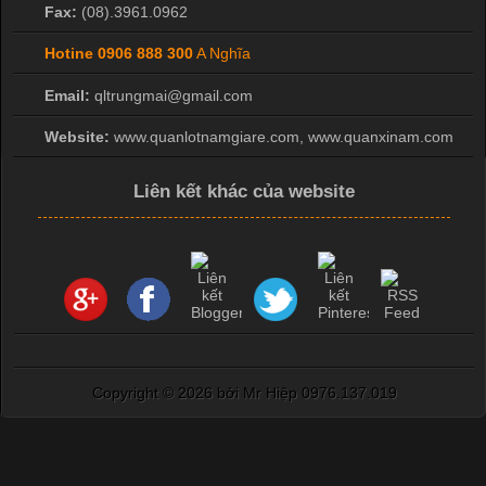
Fax:
(08).3961.0962
Hotine
0906 888 300
A Nghĩa
Email:
qltrungmai@gmail.com
Website:
www.quanlotnamgiare.com, www.quanxinam.com
Liên kết khác của website
Copyright ©
2026 bởi Mr Hiệp 0976.137.019