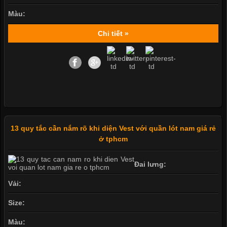
Màu:
Chi tiết »
13 quy tắc cần nắm rõ khi diện Vest với quần lót nam giá rẻ
ở tphcm
Đai lưng:
Vải:
Size:
Màu: