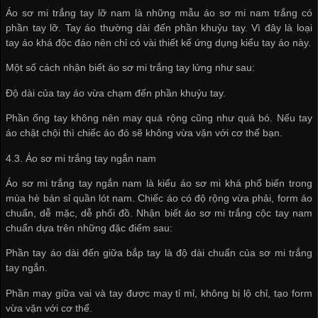
Áo sơ mi trắng tay lỡ nam là những mẫu áo sơ mi nam trắng có
phần tay lỡ. Tay áo thường dài đến phần khuỷu tay. Vì đây là loại
tay áo khá độc đáo nên chỉ có vài thiết kế ứng dụng kiểu tay áo này.
Một số cách nhận biết áo sơ mi trắng tay lửng như sau:
Độ dài của tay áo vừa chạm đến phần khuỷu tay.
Phần ống tay không nên may quá rộng cũng như quá bó. Nếu tay
áo chật chội thì chiếc áo đó sẽ không vừa vặn với cơ thể bạn.
4.3. Áo sơ mi trắng tay ngắn nam
Áo sơ mi trắng tay ngắn nam là kiểu áo sơ mi khá phổ biến trong
mùa hè
bán sỉ quần lót nam
. Chiếc áo có độ rộng vừa phải, form áo
chuẩn, dễ mặc, dễ phối đồ. Nhận biết áo sơ mi trắng cộc tay nam
chuẩn dựa trên những đặc điểm sau:
Phần tay áo dài đến giữa bắp tay là độ dài chuẩn của sơ mi trắng
tay ngắn.
Phần may giữa vai và tay được may tỉ mỉ, không bị lộ chỉ, tạo form
vừa vặn với cơ thể.