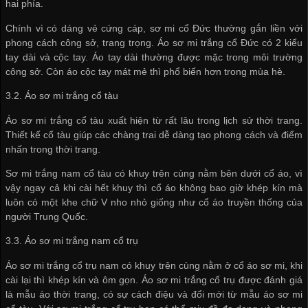
hai phía.
Chính vì có dáng vẻ cứng cáp, sơ mi cổ Đức thường gắn liền với
phong cách công sở, trang trọng. Áo sơ mi trắng cổ Đức có 2 kiểu
tay dài và cộc tay. Áo tay dài thường được mặc trong môi trường
công sở. Còn áo cộc tay mát mẻ thì phổ biến hơn trong mùa hè.
3.2. Áo sơ mi trắng cổ tàu
Áo sơ mi trắng cổ tàu xuất hiện từ rất lâu trong lịch sử thời trang.
Thiết kế cổ tàu giúp các chàng trai dễ dàng tạo phong cách và điểm
nhấn trong thời trang.
Sơ mi trắng nam cổ tàu có khuy trên cùng nằm bên dưới cổ áo, vì
vậy ngay cả khi cài hết khuy thì cổ áo không bao giờ khép kín mà
luôn có một khe chữ V nho nhỏ giống như cổ áo truyền thống của
người Trung Quốc.
3.3. Áo sơ mi trắng nam cổ trụ
Áo sơ mi trắng cổ trụ nam có khuy trên cùng nằm ở cổ áo sơ mi, khi
cài lại thì khép kín và ôm gọn. Áo sơ mi trắng cổ trụ được đánh giá
là mẫu áo thời trang, có sự cách điệu và đổi mới từ mẫu áo sơ mi