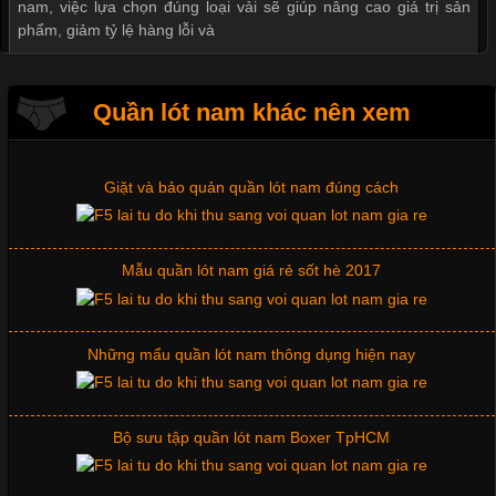
nam, việc lựa chọn đúng loại vải sẽ giúp nâng cao giá trị sản
Thị hiều quần lót nam bơi lội nam và nữ 2017
phẩm, giảm tỷ lệ hàng lỗi và
Xu hướng thời trang trẻ và quần lót nam giá sỉ
Quần lót nam khác nên xem
Tìm Hiểu Các Kiểu Cổ Áo Thun Được Ưa Chuộng Trong
Ngành Thời Trang
Giặt và bảo quản quần lót nam đúng cách
Cập nhật 2026-06-01 16:20:50
Mẫu quần lót nam giá rẻ sốt hè 2017
Áo thun là một trong những trang phục phổ biến nhất hiện nay
nhờ tính tiện dụng, dễ phối đồ và phù hợp với nhiều đối tượng.
Bên cạnh chất liệu và kiểu dáng, phần cổ áo cũng là yếu tố
quan trọng tạo nên phong cách riêng cho từng sản phẩm. Mỗi
Những mẩu quần lót nam thông dụng hiện nay
loại cổ áo sẽ mang đến một vẻ đẹp khác
Bộ sưu tập quần lót nam Boxer TpHCM