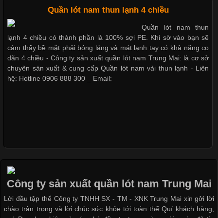
Cập nhật 2026-05-20 14:58:56
Quần lót nam thun lạnh 4 chiều
Dễ chịu hơn với quần lót nam giá rẻ vải Cotton 4 chiều
Vải thun là một trong những chất liệu được sử dụng rộng rãi
Quần lót nam thun
nhất trong ngành thời trang nhờ đặc tính co giãn, mềm mại và
lạnh 4 chiều có thành phần là 100% sợi PE. Khi sờ vào bạn sẽ
thoải mái khi mặc. Từ áo thun, đồ thể thao cho đến đồ lót nam,
cảm thấy bề mặt phải bóng láng và mát lạnh tay có khả năng co
vải thun luôn đóng vai trò quan trọng trong quá trình sản xuất.
dãn 4 chiều - Công ty sản xuất quần lót nam Trung Mai: là cơ sở
Hiện nay, nhu cầu tìm kiếm quần lót nam giá
chuyên sản xuất & cung cấp Quần lót nam vải thun lạnh - Liên
hệ: Hotline 0906 888 300 _ Email:
Xu Hướng Form Áo Thun Phổ Biến Trong Ngành May Mặc
Cập nhật 2026-05-09 15:58:23
Các Form Áo Thun Phổ Biến Hiện Nay Và Xu Hướng Trong
Ngành May Mặc Áo thun là một trong những trang phục quen
thuộc và được sử dụng phổ biến nhất hiện nay. Không chỉ đa
Công ty sản xuất quần lót nam Trung Mai
dạng về màu sắc hay chất liệu, áo thun còn có nhiều form dáng
Lời đầu tập thể Công ty TNHH SX - TM - XNK Trung Mai xin gởi lời
khác nhau để phù hợp với từng phong cách thời trang và nhu
chào trân trọng và lời chúc sức khỏe tới toàn thể Quí khách hàng,
cầu