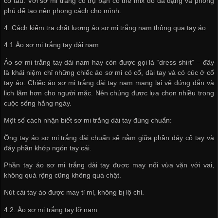
cổ tàu. Với sơ mi trắng cổ trụ bạn có thể mix đồ đa dạng và phong
phú để tạo nên phong cách cho mình.
4. Cách kiểm tra chất lượng áo sơ mi trắng nam thông qua tay áo
4.1 Áo sơ mi trắng tay dài nam
Áo sơ mi trắng tay dài nam hay còn được gọi là “dress shirt” – đây
là khái niệm chỉ những chiếc áo sơ mi có cổ, dài tay và có cúc ở cổ
tay áo. Chiếc áo sơ mi trắng dài tay nam mang lại vẻ đứng đắn và
lịch lãm hơn cho người mặc. Nên chúng được lựa chọn nhiều trong
cuộc sống hằng ngày.
Một số cách nhận biết sơ mi trắng dài tay đúng chuẩn:
Ống tay áo sơ mi trắng dài chuẩn sẽ nằm giữa phần đáy cổ tay và
đáy phần khớp ngón tay cái.
Phần tay áo sơ mi trắng dài tay được may nối vừa vặn với vai,
không quá rộng cũng không quá chật.
Nút cài tay áo được may tỉ mỉ, không bị lộ chỉ.
4.2. Áo sơ mi trắng tay lỡ nam