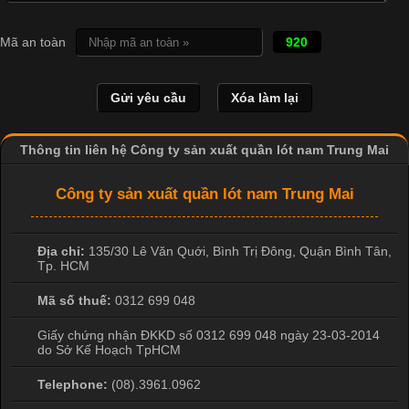
Cập nhật 2026-04-21 15:41:03
In Chuyển Nhiệt Là Gì? Công Nghệ In Hiện Đại Trong Ngành
Mã an toàn
920
May Mặc Trong ngành in ấn và thời trang, in chuyển nhiệt đang
là một trong những công nghệ phổ biến nhờ khả năng tạo ra
hình ảnh sắc nét và bền màu. Đặc biệt, kỹ thuật này được ứng
dụng rộng rãi trong sản xuất áo thun, đồ thể thao
Thông tin liên hệ Công ty sản xuất quần lót nam Trung Mai
Công ty sản xuất quần lót nam Trung Mai
Địa chỉ:
135/30 Lê Văn Quới, Bình Trị Đông
,
Quận Bình Tân
,
Tp. HCM
Mã số thuế:
0312 699 048
Giấy chứng nhận ĐKKD số 0312 699 048 ngày 23-03-2014
do Sở Kế Hoạch TpHCM
Telephone:
(08).3961.0962