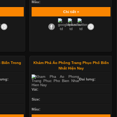
Màu:
Chi tiết »
Mẫu quần short quần lót nam nữ hè thu 2017
 Biến Trong
Khám Phá Áo Phông Trang Phục Phổ Biến
Nhất Hiện Nay
lưng:
Đai lưng:
Vải:
Size:
Màu: