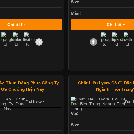
Size:
Màu:
Chi tiết »
Chi tiết »
Áo Thun Đồng Phục Công Ty
Chất Liệu Lycra Có Gì Đặc 
 Ưa Chuộng Hiện Nay
Ngành Thời Trang
Đai lưng:
Đai 
Vải:
Size: