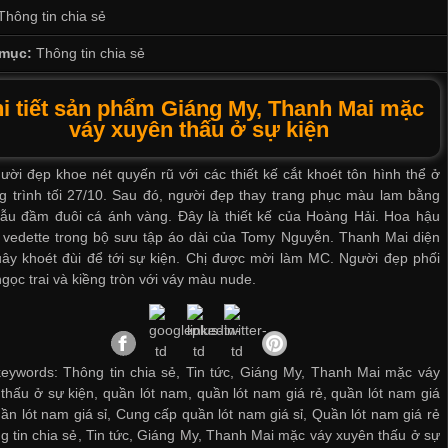
Thông tin chia sẻ
mục:
Thông tin chia sẻ
i tiết sản phẩm Giáng My, Thanh Mai mặc
váy xuyên thấu ở sự kiện
ười đẹp khoe nét quyến rũ với các thiết kế cắt khoét tôn hình thể ở
 trình tối 27/10. Sau đó, người đẹp thay trang phục màu lam bằng
ẫu đầm đuôi cá ánh vàng. Đây là thiết kế của Hoàng Hải. Hoa hậu
 vedette trong bộ sưu tập áo dài của Tomy Nguyễn. Thanh Mai diện
ây khoét đùi để tới sự kiện. Chị được mời làm MC. Người đẹp phối
gọc trai và kiềng tròn với váy màu nude.
eywords: Thông tin chia sẻ, Tin tức, Giáng My, Thanh Mai mặc váy
thấu ở sự kiện, quần lót nam, quần lót nam giá rẻ, quần lót nam giá
ần lót nam giá sỉ
,
Cung cấp quần lót nam giá sỉ
,
Quần lót nam giá rẻ
 tin chia sẻ
,
Tin tức
,
Giáng My
,
Thanh Mai mặc váy xuyên thấu ở sự