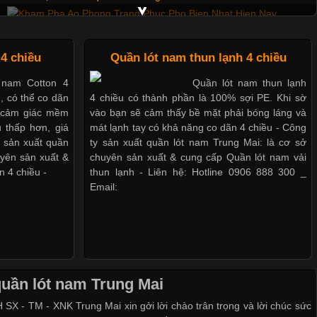
Mẫu quần short quần lót nam nữ hè thu 2017
4 chiều
Quần lót nam thun lạnh 4 chiều
 nam Cotton 4
Quần lót nam thun lạnh
u, có thể co dãn
4 chiều có thành phần là 100% sợi PE. Khi sờ
o cảm giác mềm
vào bạn sẽ cảm thấy bề mặt phải bóng láng và
 thấp hơn, giá
mát lạnh tay có khả năng co dãn 4 chiều - Công
y sản xuất quần
ty sản xuất quần lót nam Trung Mai: là cơ sở
uyên sản xuất &
chuyên sản xuất & cung cấp Quần lót nam vải
n 4 chiều -
thun lạnh - Liên hệ: Hotline 0906 888 300 _
Email:
quần lót nam Trung Mai
SX - TM - XNK Trung Mai xin gởi lời chào trân trọng và lời chúc sức