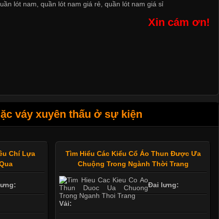
uần lót nam
,
quần lót nam giá rẻ
,
quần lót nam giá sỉ
Xin cám ơn!
c váy xuyên thấu ở sự kiện
êu Chí Lựa
Tìm Hiểu Các Kiểu Cổ Áo Thun Được Ưa
 Qua
Chuộng Trong Ngành Thời Trang
lưng:
Đai lưng:
Vải: