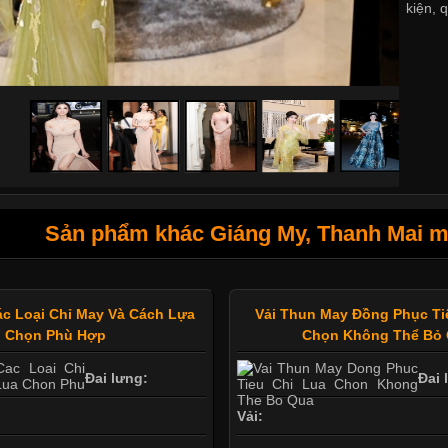
kiện
,
q
Sản phẩm khác Giáng My, Thanh Mai mặ
ác Loại Chỉ May Và Cách Lựa
Vải Thun May Đồng Phục Ti
Chọn Phù Hợp
Chọn Không Thể Bỏ
Đai lưng:
Đai 
Vải: