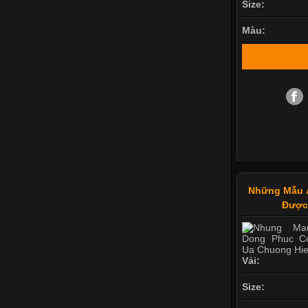
Size:
Màu:
Những Mẫu 
Được
Vải:
Size: