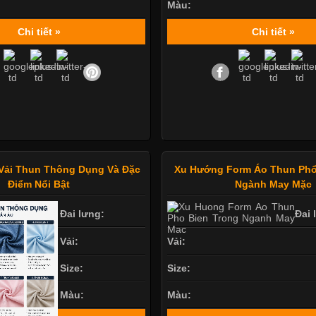
Màu:
Chi tiết »
Chi tiết »
Vải Thun Thông Dụng Và Đặc
Xu Hướng Form Áo Thun Phổ
Điểm Nổi Bật
Ngành May Mặc
Đai lưng:
Đai 
Vải:
Vải:
Size:
Size:
Màu:
Màu: