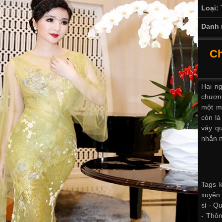
Loại:
Danh 
Ch
Hai ng
chương
một m
còn là
váy qu
nhẫn n
Tags k
xuyên 
sỉ -
Qu
-
Thông