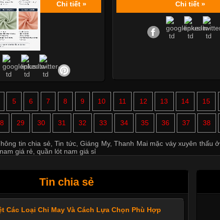
Chi tiết »
Chi tiết »
5
6
7
8
9
10
11
12
13
14
15
8
29
30
31
32
33
34
35
36
37
38
hông tin chia sẻ
,
Tin tức
,
Giáng My
,
Thanh Mai mặc váy xuyên thấu ở
 nam giá rẻ
,
quần lót nam giá sỉ
Tin chia sẻ
ệt Các Loại Chỉ May Và Cách Lựa Chọn Phù Hợp