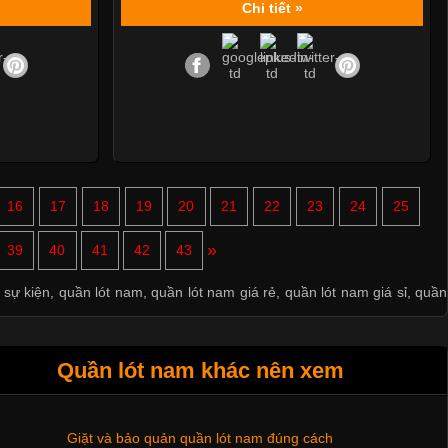
Chi tiết »
16
17
18
19
20
21
22
23
24
25
»
39
40
41
42
43
Thị hiều quần lót nam bơi lội nam và nữ 2017
 sự kiện
,
quần lót nam
,
quần lót nam giá rẻ
,
quần lót nam giá sỉ
,
quần
Xu hướng thời trang trẻ và quần lót nam giá sỉ
Quần lót nam khác nên xem
Giặt và bảo quản quần lót nam đúng cách