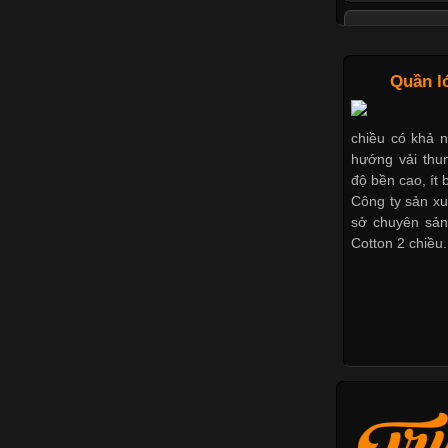
Tìm Hiểu C
Quần l
chiều có khả 
phục phổ biến 
hướng vải thun
với nhiều đối 
độ bền cao, ít b
yếu tố quan tr
Công ty sản xu
cổ áo sẽ mang
sở chuyên sản
Cotton 2 chiều.
Những Mẫu 
Trong môi trư
nghiệp đóng va