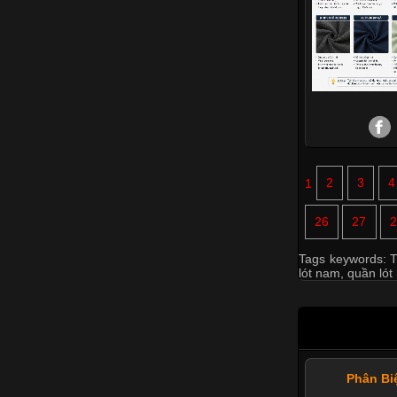
1
2
3
4
26
27
2
Tags keywords:
T
lót nam
,
quần lót
Phân Bi