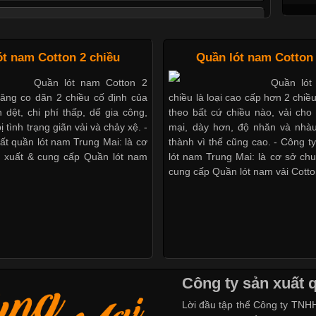
ác Kiểu Cổ Áo Thun Được Ưa Chuộng Trong Ngành
Thời Trang
ót nam Cotton 2 chiều
Quần lót nam Cotton 
Cập nhật 2026-06-01 16:20:50
Quần lót nam Cotton 2
Quần lót
Áo thun là một trong những trang
năng co dãn 2 chiều cố định của
chiều là loại cao cấp hơn 2 chiề
nhất hiện nay nhờ tính tiện dụng, dễ phối đồ và phù hợp
 dệt, chi phí thấp, dể gia công,
theo bất cứ chiều nào, vải ch
tượng. Bên cạnh chất liệu và kiểu dáng, phần cổ áo cũng là
ị tình trạng giãn vải và chảy xệ. -
mại, dày hơn, độ nhăn và nhàu
ọng tạo nên phong cách riêng cho từng sản phẩm. Mỗi loại
ất quần lót nam Trung Mai: là cơ
thành vì thế cũng cao. - Công t
 đến một vẻ đẹp khác
 xuất & cung cấp Quần lót nam
lót nam Trung Mai: là cơ sở ch
cung cấp Quần lót nam vải Cotto
Áo Thun Đồng Phục Công Ty Được Ưa Chuộng Hiện
Nay
Cập nhật 2026-06-01 14:23:34
Công ty sản xuất 
ờng kinh doanh hiện đại, việc xây dựng hình ảnh chuyên
Lời đầu tập thể Công ty TNHH 
i trò quan trọng đối với sự phát triển của doanh nghiệp.