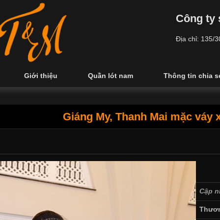
Công ty 
Địa chỉ: 135/
Giới thiệu
Quần lót nam
Thông tin chia s
Giáng My, Thanh Mai mặc váy x
Cập n
Thươn