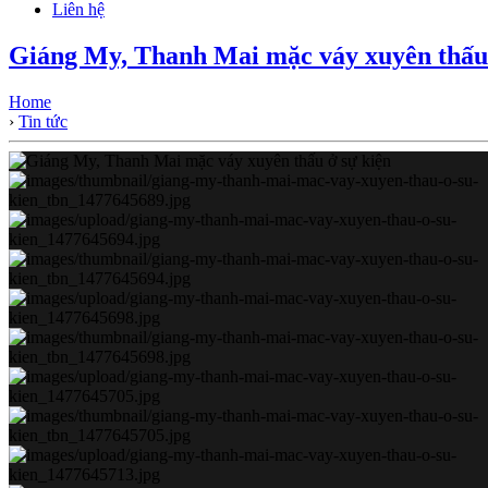
Liên hệ
Giáng My, Thanh Mai mặc váy xuyên thấu 
Home
›
Tin tức