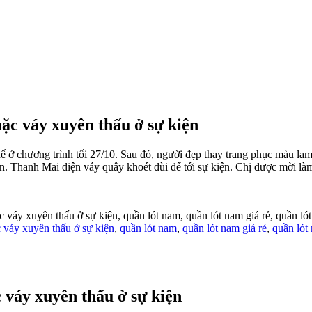
c váy xuyên thấu ở sự kiện
 thể ở chương trình tối 27/10. Sau đó, người đẹp thay trang phục màu 
n. Thanh Mai diện váy quây khoét đùi để tới sự kiện. Chị được mời là
váy xuyên thấu ở sự kiện, quần lót nam, quần lót nam giá rẻ, quần lót
váy xuyên thấu ở sự kiện
,
quần lót nam
,
quần lót nam giá rẻ
,
quần lót 
váy xuyên thấu ở sự kiện