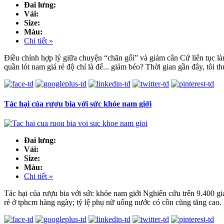
Đai lưng:
Vải:
Size:
Màu:
Chi tiết »
Điều chỉnh hợp lý giữa chuyện “chăn gối” và giảm cân Cứ liên tục là
quần lót nam giá rẻ độ chỉ là để... giảm béo? Thời gian gần đây, tôi th
Tác hại của rượu bia với sức khỏe nam giới
Đai lưng:
Vải:
Size:
Màu:
Chi tiết »
Tác hại của rượu bia với sức khỏe nam giới Nghiên cứu trên 9.400
rẻ ở tphcm hàng ngày; tỷ lệ phụ nữ uống nước có cồn cũng tăng cao.