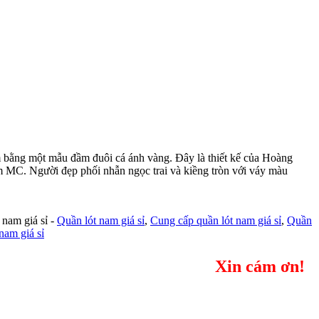
lam bằng một mẫu đầm đuôi cá ánh vàng. Đây là thiết kế của Hoàng
m MC. Người đẹp phối nhẫn ngọc trai và kiềng tròn với váy màu
 nam giá sỉ -
Quần lót nam giá sỉ
,
Cung cấp quần lót nam giá sỉ
,
Quần
nam giá sỉ
Xin cám ơn!