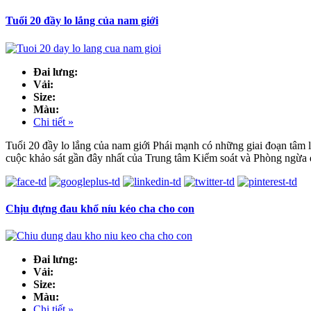
Tuổi 20 đầy lo lắng của nam giới
Đai lưng:
Vải:
Size:
Màu:
Chi tiết »
Tuổi 20 đầy lo lắng của nam giới Phái mạnh có những giai đoạn tâm lý
cuộc khảo sát gần đây nhất của Trung tâm Kiểm soát và Phòng ngừa
Chịu đựng đau khổ níu kéo cha cho con
Đai lưng:
Vải:
Size:
Màu:
Chi tiết »