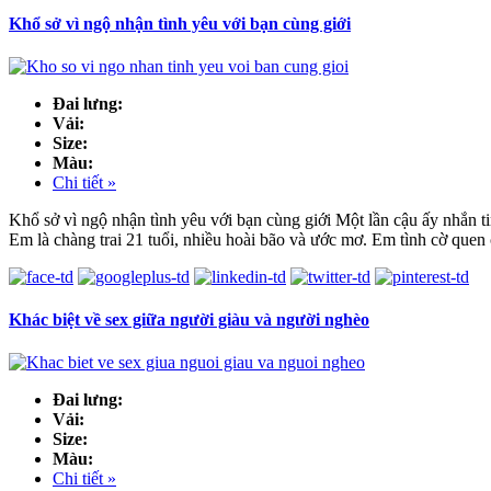
Khổ sở vì ngộ nhận tình yêu với bạn cùng giới
Đai lưng:
Vải:
Size:
Màu:
Chi tiết »
Khổ sở vì ngộ nhận tình yêu với bạn cùng giới Một lần cậu ấy nhắn ti
Em là chàng trai 21 tuổi, nhiều hoài bão và ước mơ. Em tình cờ quen
Khác biệt về sex giữa người giàu và người nghèo
Đai lưng:
Vải:
Size:
Màu:
Chi tiết »