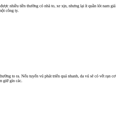
c nhiều tiền thường có nhà to, xe xịn, nhưng lại ít quần lót nam giá 
ột công ty.
ờng to ra. Nếu tuyến vú phát triển quá nhanh, da vú sẽ có vết rạn cơ
m giữ gìn các.