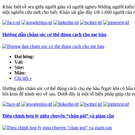
Khác biệt về sex giữa người giàu và người nghèo Những người kiếm đượ
một nghiên cứu mới cho biết. Khảo sát gần đây với 1.600 người của m
Hướng dẫn chăm sóc cơ thể đúng cách cho mẹ bầu
Đai lưng:
Vải:
Size:
Màu:
Chi tiết »
Hướng dẫn chăm sóc cơ thể đúng cách cho mẹ bầu Ngực khi có bầu thư
bôi kem để tránh sẹo về sau. Dưới đây là một số biện pháp giúp chị e
Điều chỉnh hợp lý giữa chuyện “chăn gối” và giảm cân