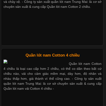
và chảy xệ. - Công ty sản xuất quần lót nam Trung Mai: là cơ sở
chuyên sản xuất & cung cấp Quần lót nam Cotton 2 chiều.
Trong những năm gần đây, vải Bamboo đang trở thành một
Xu hướng thời trang trẻ và quần lót nam giá sỉ
trong những chất liệu được yêu thích trong ngành thời trang
nhờ đặc tính mềm mại, thoáng khí và thân thiện với môi trường.
Không chỉ được ứng dụng trong quần áo thường ngày, loại vải
này còn xuất hiện nhiều trong các sản phẩm đồ lót
Giặt và bảo quản quần lót nam đúng cách
Mẫu quần lót nam giá rẻ sốt hè 2017
Những Loại Vải Thun Thông Dụng Và Đặc Điểm Nổi Bật
Quần lót nam Cotton 4 chiều
Những mẩu quần lót nam thông dụng hiện nay
Quần lót nam Cotton
Cập nhật 2026-05-20 14:58:56
4 chiều là loại cao cấp hơn 2 chiều, có thể co dãn theo bất cứ
Vải thun là một trong những chất liệu được sử dụng rộng rãi
chiều nào, vải cho cảm giác mềm mại, dày hơn, độ nhăn và
nhất trong ngành thời trang nhờ đặc tính co giãn, mềm mại và
nhàu thấp hơn, giá thành vì thế cũng cao. - Công ty sản xuất
Bộ sưu tập quần lót nam Boxer TpHCM
thoải mái khi mặc. Từ áo thun, đồ thể thao cho đến đồ lót nam,
quần lót nam Trung Mai: là cơ sở chuyên sản xuất & cung cấp
vải thun luôn đóng vai trò quan trọng trong quá trình sản xuất.
Quần lót nam vải Cotton 4 chiều -
Hiện nay, nhu cầu tìm kiếm quần lót nam giá
Quần lót nam boxer thun lạnh