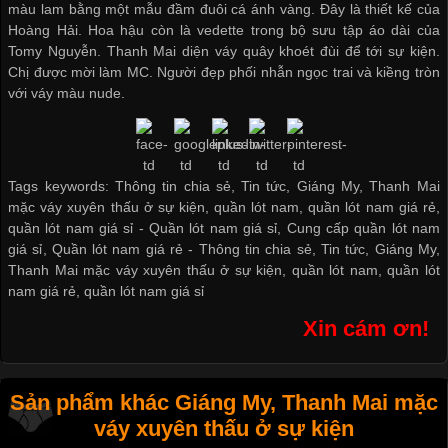
màu lam bằng một mẫu đầm đuôi cá ánh vàng. Đây là thiết kế của
Hoàng Hải. Hoa hậu còn là vedette trong bộ sưu tập áo dài của
Tomy Nguyễn. Thanh Mai diện váy quây khoét đùi để tới sự kiện.
Chị được mời làm MC. Người đẹp phối nhẫn ngọc trai và kiềng tròn
với váy màu nude.
Tags keywords: Thông tin chia sẻ, Tin tức, Giáng My, Thanh Mai
mặc váy xuyên thấu ở sự kiện, quần lót nam, quần lót nam giá rẻ,
quần lót nam giá sỉ -
Quần lót nam giá sỉ
,
Cung cấp quần lót nam
giá sỉ
,
Quần lót nam giá rẻ
-
Thông tin chia sẻ
,
Tin tức
,
Giáng My
,
Thanh Mai mặc váy xuyên thấu ở sự kiện
,
quần lót nam
,
quần lót
nam giá rẻ
,
quần lót nam giá sỉ
Xin cám ơn!
Sản phẩm khác Giáng My, Thanh Mai mặc
váy xuyên thấu ở sự kiện