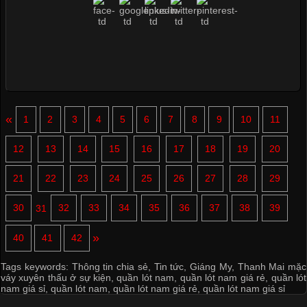
«
1
2
3
4
5
6
7
8
9
10
11
12
13
14
15
16
17
18
19
20
21
22
23
24
25
26
27
28
29
30
31
32
33
34
35
36
37
38
39
»
40
41
42
Tags keywords:
Thông tin chia sẻ
,
Tin tức
,
Giáng My
,
Thanh Mai mặc
váy xuyên thấu ở sự kiện
,
quần lót nam
,
quần lót nam giá rẻ
,
quần lót
nam giá sỉ
,
quần lót nam
,
quần lót nam giá rẻ
,
quần lót nam giá sỉ