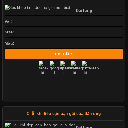
Đai lưng:
Vải:
Size:
Màu:
Chi tiết »
5 lỗi khi tiếp cận bạn gái của đàn ông
Đai lưng: