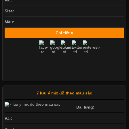
Size:
Màu:
Chi tiết »
7 lưu ý mix đồ theo màu sắc
Đai lưng:
Vải: