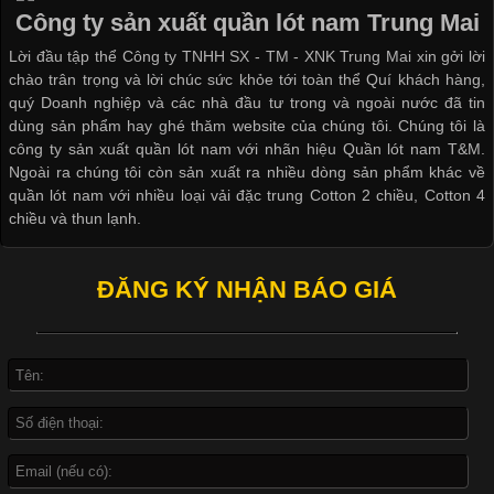
đời sống hiện đại nhờ sự tiện lợi, thoải mái và dễ phối đồ.
Công ty sản xuất quần lót nam Trung Mai
Không chỉ xuất hiện trong thời trang thường ngày, áo phông còn
Lời đầu tập thể Công ty TNHH SX - TM - XNK Trung Mai xin gởi lời
được ứng dụng rộng rãi trong ngành sản xuất may mặc, đặc
chào trân trọng và lời chúc sức khỏe tới toàn thể Quí khách hàng,
biệt là các sản phẩm từ vải thun. Hiện nay,
quý Doanh nghiệp và các nhà đầu tư trong và ngoài nước đã tin
dùng sản phẩm hay ghé thăm website của chúng tôi. Chúng tôi là
công ty sản xuất quần lót nam với nhãn hiệu Quần lót nam T&M.
Ngoài ra chúng tôi còn sản xuất ra nhiều dòng sản phẩm khác về
quần lót nam với nhiều loại vải đặc trung Cotton 2 chiều, Cotton 4
Công Nghệ In Chuyển Nhiệt Trong Ngành Thời Trang Hiện
chiều và thun lạnh.
Đại
ĐĂNG KÝ NHẬN BÁO GIÁ
Cập nhật 2026-04-21 15:41:03
In Chuyển Nhiệt Là Gì? Công Nghệ In Hiện Đại Trong Ngành
May Mặc Trong ngành in ấn và thời trang, in chuyển nhiệt đang
là một trong những công nghệ phổ biến nhờ khả năng tạo ra
hình ảnh sắc nét và bền màu. Đặc biệt, kỹ thuật này được ứng
dụng rộng rãi trong sản xuất áo thun, đồ thể thao