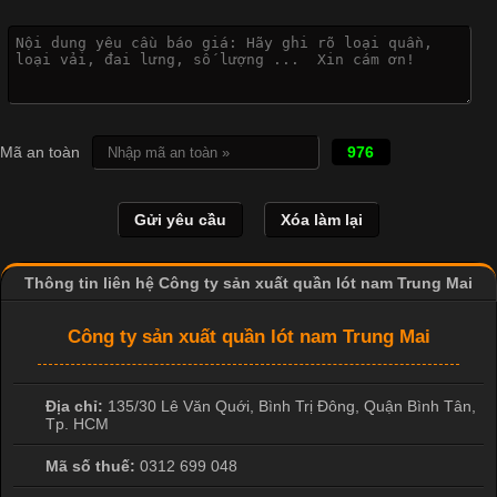
Vì Sao Cơ Sở Sản Xuất Quần Lót Nam Ưa Chuộng Vải
Cotton?
Cập nhật 2026-04-20 17:14:16
Mã an toàn
976
Vải cotton là một trong những chất liệu được sử dụng rộng rãi
nhất trong ngành dệt may nhờ đặc tính mềm mại, thoáng mát
và thấm hút mồ hôi tốt. Đây cũng là loại vải được nhiều công ty
sản xuất quần lót nam lựa chọn để tạo ra các sản phẩm chất
lượng, phù hợp với nhu cầu sử dụng
Thông tin liên hệ Công ty sản xuất quần lót nam Trung Mai
Công ty sản xuất quần lót nam Trung Mai
Địa chỉ:
135/30 Lê Văn Quới, Bình Trị Đông
,
Quận Bình Tân
,
Tp. HCM
Mã số thuế:
0312 699 048