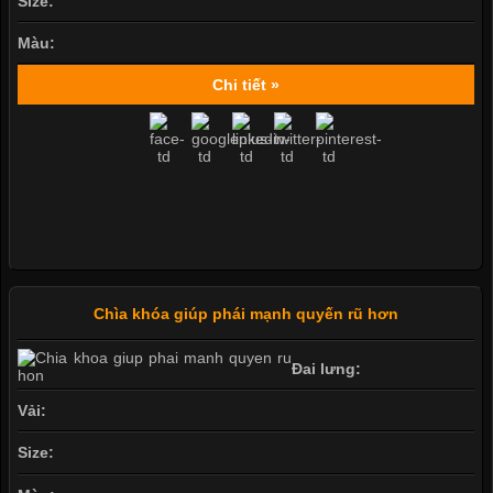
Size:
Màu:
Chi tiết »
Chìa khóa giúp phái mạnh quyến rũ hơn
Đai lưng:
Vải:
Size: