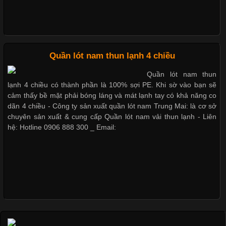
Nguyên bộ quần lót nam Boxer thun lạnh giá rẻ
Xu Hướng Form Áo Thun Phổ Biến Trong Ngành May Mặc
Cập nhật 2026-05-09 15:58:23
Quần lót nam thun lạnh 4 chiều
Dễ chịu hơn với quần lót nam giá rẻ vải Cotton 4 chiều
Các Form Áo Thun Phổ Biến Hiện Nay Và Xu Hướng Trong
Quần lót nam thun
Ngành May Mặc Áo thun là một trong những trang phục quen
lạnh 4 chiều có thành phần là 100% sợi PE. Khi sờ vào bạn sẽ
thuộc và được sử dụng phổ biến nhất hiện nay. Không chỉ đa
cảm thấy bề mặt phải bóng láng và mát lạnh tay có khả năng co
dạng về màu sắc hay chất liệu, áo thun còn có nhiều form dáng
dãn 4 chiều - Công ty sản xuất quần lót nam Trung Mai: là cơ sở
khác nhau để phù hợp với từng phong cách thời trang và nhu
chuyên sản xuất & cung cấp Quần lót nam vải thun lạnh - Liên
cầu
hệ: Hotline 0906 888 300 _ Email:
Khám Phá Áo Phông Trang Phục Phổ Biến Nhất Hiện Nay
Cập nhật 2026-04-24 17:24:50
Áo phông là một trong những trang phục phổ biến nhất trong