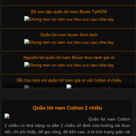
Không chỉ giúp tạo sự đồng bộ, áo thun
Bộ sưu tập quần lót nam Boxer TpHCM
Quần lót nam boxer thun lạnh
Chất Liệu Lycra Có Gì Đặc Biệt Trong Ngành Thời Trang?
Cập nhật 2026-05-27 17:03:46
Nguyên bộ quần lót nam Boxer thun lạnh giá rẻ
Vải Lycra Là Gì? Chất Liệu Co Giãn Được Ưa Chuộng Trong
Ngành May Mặc Trong ngành thời trang hiện đại, các loại vải có
khả năng co giãn tốt ngày càng được ưa chuộng nhằm mang lại
Dễ chịu hơn với quần lót nam giá rẻ vải Cotton 4 chiều
cảm giác thoải mái cho người mặc. Trong đó, vải Lycra là một
trong những chất liệu nổi bật nhờ độ đàn hồi cao,
Mẫu quần short quần lót nam nữ hè thu 2017
Quần lót nam Cotton 2 chiều
Quần lót nam Cotton
Chất Liệu Bamboo Xu Hướng Mới Trong Ngành Thời Trang
2 chiều có khả năng co dãn 2 chiều cố định của hướng vải thun
Thị hiều quần lót nam bơi lội nam và nữ 2017
dệt, chi phí thấp, dể gia công, độ bền cao, ít bị tình trạng giãn vải
Cập nhật 2026-05-21 14:59:25