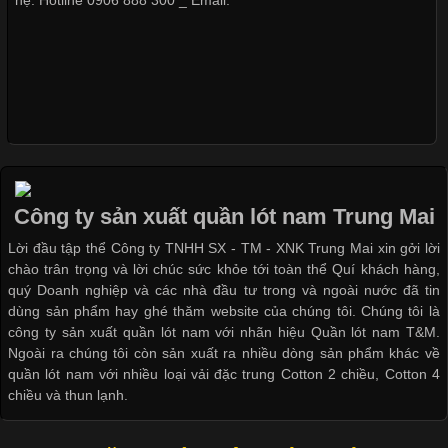
hệ: Hotline 0906 888 300 _ Email:
Xu Hướng Form Áo Thun Phổ Biến Trong Ngành May Mặc
Cập nhật 2026-05-09 15:58:23
Các Form Áo Thun Phổ Biến Hiện Nay Và Xu Hướng Trong
Ngành May Mặc Áo thun là một trong những trang phục quen
thuộc và được sử dụng phổ biến nhất hiện nay. Không chỉ đa
dạng về màu sắc hay chất liệu, áo thun còn có nhiều form dáng
Công ty sản xuất quần lót nam Trung Mai
khác nhau để phù hợp với từng phong cách thời trang và nhu
cầu
Lời đầu tập thể Công ty TNHH SX - TM - XNK Trung Mai xin gởi lời
chào trân trọng và lời chúc sức khỏe tới toàn thể Quí khách hàng,
quý Doanh nghiệp và các nhà đầu tư trong và ngoài nước đã tin
dùng sản phẩm hay ghé thăm website của chúng tôi. Chúng tôi là
công ty sản xuất quần lót nam với nhãn hiệu Quần lót nam T&M.
Ngoài ra chúng tôi còn sản xuất ra nhiều dòng sản phẩm khác về
Khám Phá Áo Phông Trang Phục Phổ Biến Nhất Hiện Nay
quần lót nam với nhiều loại vải đặc trung Cotton 2 chiều, Cotton 4
chiều và thun lạnh.
Cập nhật 2026-04-24 17:24:50
Áo phông là một trong những trang phục phổ biến nhất trong