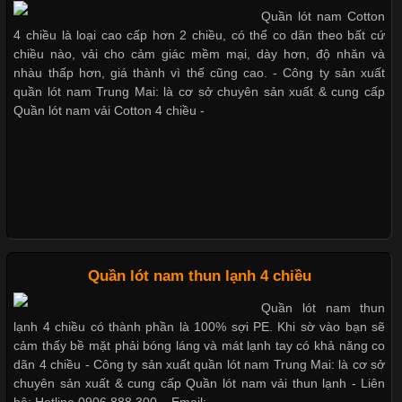
Quần lót nam Cotton
Trong những năm gần đây, vải Bamboo đang trở thành một
Bộ sưu tập quần lót nam Boxer
4 chiều là loại cao cấp hơn 2 chiều, có thể co dãn theo bất cứ
trong những chất liệu được yêu thích trong ngành thời trang
TpHCM
chiều nào, vải cho cảm giác mềm mại, dày hơn, độ nhăn và
nhờ đặc tính mềm mại, thoáng khí và thân thiện với môi trường.
nhàu thấp hơn, giá thành vì thế cũng cao. - Công ty sản xuất
Không chỉ được ứng dụng trong quần áo thường ngày, loại vải
quần lót nam Trung Mai: là cơ sở chuyên sản xuất & cung cấp
này còn xuất hiện nhiều trong các sản phẩm đồ lót
Quần lót nam vải Cotton 4 chiều -
Quần lót nam boxer thun lạnh
Những Loại Vải Thun Thông Dụng Và Đặc Điểm Nổi Bật
Nguyên bộ quần lót nam Boxer
thun lạnh giá rẻ
Cập nhật 2026-05-20 14:58:56
Quần lót nam thun lạnh 4 chiều
Vải thun là một trong những chất liệu được sử dụng rộng rãi
nhất trong ngành thời trang nhờ đặc tính co giãn, mềm mại và
Quần lót nam thun
thoải mái khi mặc. Từ áo thun, đồ thể thao cho đến đồ lót nam,
Dễ chịu hơn với quần lót nam
lạnh 4 chiều có thành phần là 100% sợi PE. Khi sờ vào bạn sẽ
vải thun luôn đóng vai trò quan trọng trong quá trình sản xuất.
giá rẻ vải Cotton 4 chiều
cảm thấy bề mặt phải bóng láng và mát lạnh tay có khả năng co
Hiện nay, nhu cầu tìm kiếm quần lót nam giá
dãn 4 chiều - Công ty sản xuất quần lót nam Trung Mai: là cơ sở
chuyên sản xuất & cung cấp Quần lót nam vải thun lạnh - Liên