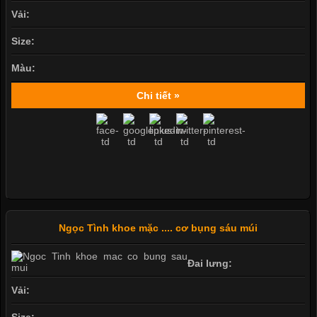
Vải:
Size:
Màu:
Chi tiết »
Ngọc Tình khoe mặc .... cơ bụng sáu múi
Đai lưng:
Vải: