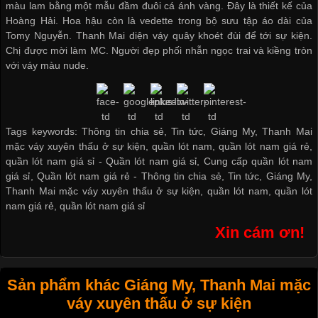
màu lam bằng một mẫu đầm đuôi cá ánh vàng. Đây là thiết kế của
Hoàng Hải. Hoa hậu còn là vedette trong bộ sưu tập áo dài của
Tomy Nguyễn. Thanh Mai diện váy quây khoét đùi để tới sự kiện.
Chị được mời làm MC. Người đẹp phối nhẫn ngọc trai và kiềng tròn
với váy màu nude.
Tags keywords: Thông tin chia sẻ, Tin tức, Giáng My, Thanh Mai
mặc váy xuyên thấu ở sự kiện, quần lót nam, quần lót nam giá rẻ,
quần lót nam giá sỉ -
Quần lót nam giá sỉ
,
Cung cấp quần lót nam
giá sỉ
,
Quần lót nam giá rẻ
-
Thông tin chia sẻ
,
Tin tức
,
Giáng My
,
Thanh Mai mặc váy xuyên thấu ở sự kiện
,
quần lót nam
,
quần lót
nam giá rẻ
,
quần lót nam giá sỉ
Xin cám ơn!
Sản phẩm khác Giáng My, Thanh Mai mặc
váy xuyên thấu ở sự kiện