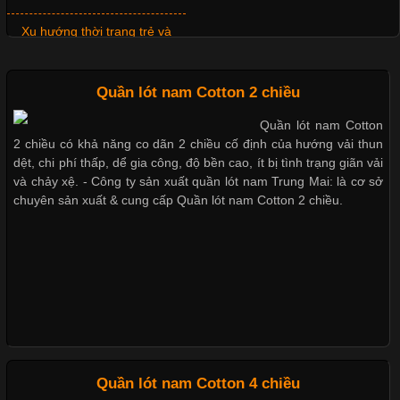
Không chỉ giúp tạo sự đồng bộ, áo thun
Xu hướng thời trang trẻ và
quần lót nam giá sỉ
Quần lót nam Cotton 2 chiều
Chất Liệu Lycra Có Gì Đặc Biệt Trong Ngành Thời Trang?
Quần lót nam Cotton
Giặt và bảo quản quần lót nam
2 chiều có khả năng co dãn 2 chiều cố định của hướng vải thun
đúng cách
Cập nhật 2026-05-27 17:03:46
dệt, chi phí thấp, dể gia công, độ bền cao, ít bị tình trạng giãn vải
Vải Lycra Là Gì? Chất Liệu Co Giãn Được Ưa Chuộng Trong
và chảy xệ. - Công ty sản xuất quần lót nam Trung Mai: là cơ sở
Ngành May Mặc Trong ngành thời trang hiện đại, các loại vải có
chuyên sản xuất & cung cấp Quần lót nam Cotton 2 chiều.
khả năng co giãn tốt ngày càng được ưa chuộng nhằm mang lại
Mẫu quần lót nam giá rẻ sốt hè
cảm giác thoải mái cho người mặc. Trong đó, vải Lycra là một
2017
trong những chất liệu nổi bật nhờ độ đàn hồi cao,
Những mẩu quần lót nam
thông dụng hiện nay
Chất Liệu Bamboo Xu Hướng Mới Trong Ngành Thời Trang
Quần lót nam Cotton 4 chiều
Cập nhật 2026-05-21 14:59:25