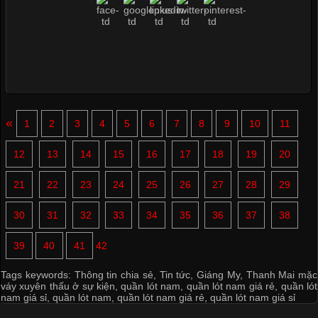
«
1
2
3
4
5
6
7
8
9
10
11
12
13
14
15
16
17
18
19
20
21
22
23
24
25
26
27
28
29
30
31
32
33
34
35
36
37
38
39
40
41
42
Tags keywords:
Thông tin chia sẻ
,
Tin tức
,
Giáng My
,
Thanh Mai mặc
váy xuyên thấu ở sự kiện
,
quần lót nam
,
quần lót nam giá rẻ
,
quần lót
nam giá sỉ
,
quần lót nam
,
quần lót nam giá rẻ
,
quần lót nam giá sỉ