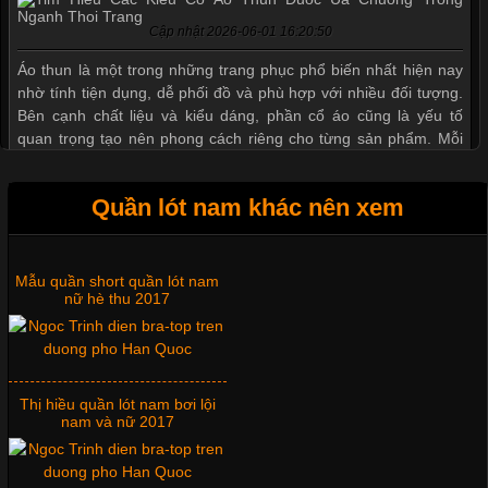
Cập nhật 2026-06-01 16:20:50
Áo thun là một trong những trang phục phổ biến nhất hiện nay
nhờ tính tiện dụng, dễ phối đồ và phù hợp với nhiều đối tượng.
Bên cạnh chất liệu và kiểu dáng, phần cổ áo cũng là yếu tố
quan trọng tạo nên phong cách riêng cho từng sản phẩm. Mỗi
loại cổ áo sẽ mang đến một vẻ đẹp khác
Quần lót nam khác nên xem
Mẫu quần short quần lót nam
Những Mẫu Áo Thun Đồng Phục Công Ty Được Ưa
nữ hè thu 2017
Chuộng Hiện Nay
Cập nhật 2026-06-01 14:23:34
Thị hiều quần lót nam bơi lội
Trong môi trường kinh doanh hiện đại, việc xây dựng hình ảnh
nam và nữ 2017
chuyên nghiệp đóng vai trò quan trọng đối với sự phát triển của
doanh nghiệp. Một trong những giải pháp hiệu quả được nhiều
đơn vị lựa chọn hiện nay là sử dụng áo thun đồng phục công ty.