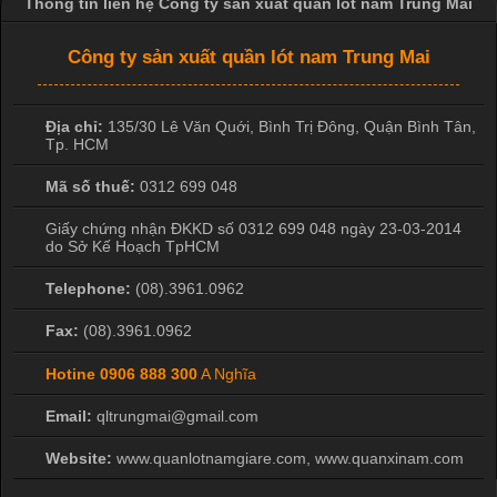
Thông tin liên hệ Công ty sản xuất quần lót nam Trung Mai
Vì Sao Cơ Sở Sản Xuất Quần Lót Nam Ưa Chuộng Vải
Công ty sản xuất quần lót nam Trung Mai
Cotton?
Cập nhật 2026-04-20 17:14:16
Địa chỉ:
135/30 Lê Văn Quới, Bình Trị Đông
,
Quận Bình Tân
,
Tp. HCM
Vải cotton là một trong những chất liệu được sử dụng rộng rãi
nhất trong ngành dệt may nhờ đặc tính mềm mại, thoáng mát
Mã số thuế:
0312 699 048
và thấm hút mồ hôi tốt. Đây cũng là loại vải được nhiều công ty
sản xuất quần lót nam lựa chọn để tạo ra các sản phẩm chất
Giấy chứng nhận ĐKKD số 0312 699 048 ngày 23-03-2014
do Sở Kế Hoạch TpHCM
lượng, phù hợp với nhu cầu sử dụng
Telephone:
(08).3961.0962
Fax:
(08).3961.0962
Hotine
0906 888 300
A Nghĩa
Email:
qltrungmai@gmail.com
Website:
www.quanlotnamgiare.com, www.quanxinam.com