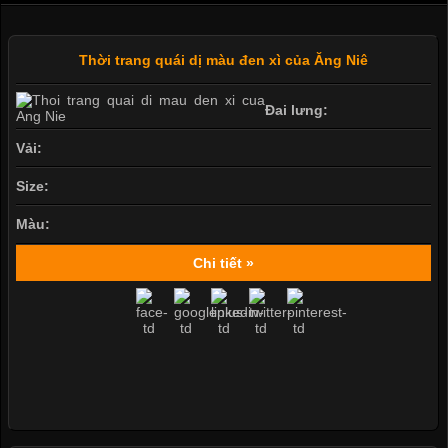
Thời trang quái dị màu đen xì của Ăng Niê
Đai lưng:
Vải:
Size:
Màu:
Chi tiết »