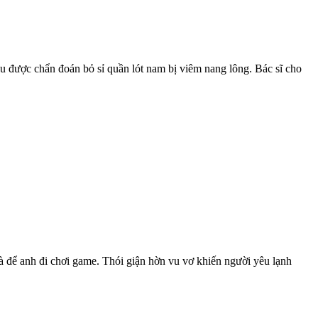
iễu được chẩn đoán bỏ sỉ quần lót nam bị viêm nang lông. Bác sĩ cho
hà để anh đi chơi game. Thói giận hờn vu vơ khiến người yêu lạnh