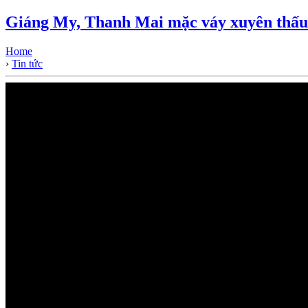
Giáng My, Thanh Mai mặc váy xuyên thấu 
Home
›
Tin tức