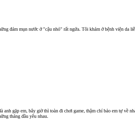
g đám mụn nước ở "cậu nhỏ" rất ngứa. Tôi khám ở bệnh viện da l
là anh gặp em, bây giờ thì toàn đi chơi game, thậm chí bảo em tự về n
hững tháng đầu yêu nhau.