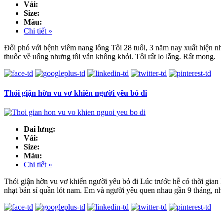
Vải:
Size:
Màu:
Chi tiết »
Đối phó với bệnh viêm nang lông Tôi 28 tuổi, 3 năm nay xuất hiện nhữn
thuốc về uống nhưng tôi vẫn không khỏi. Tôi rất lo lắng. Rất mong.
Thói giận hờn vu vơ khiến người yêu bỏ đi
Đai lưng:
Vải:
Size:
Màu:
Chi tiết »
Thói giận hờn vu vơ khiến người yêu bỏ đi Lúc trước hễ có thời gian 
nhạt bán sỉ quần lót nam. Em và người yêu quen nhau gần 9 tháng, n