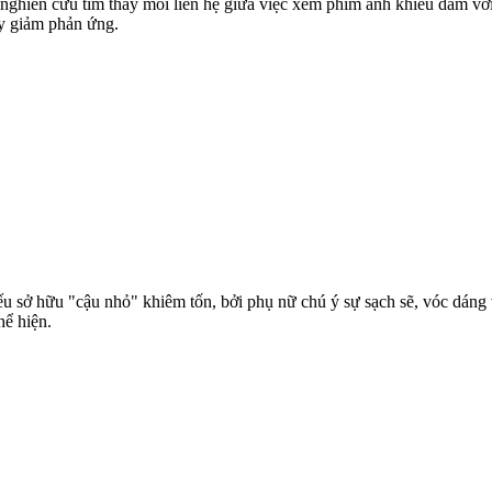
nghiên cứu tìm thấy mối liên hệ giữa việc xem phim ảnh khiêu dâm với
y giảm phản ứng.
u sở hữu "cậu nhỏ" khiêm tốn, bởi phụ nữ chú ý sự sạch sẽ, vóc dáng 
hể hiện.