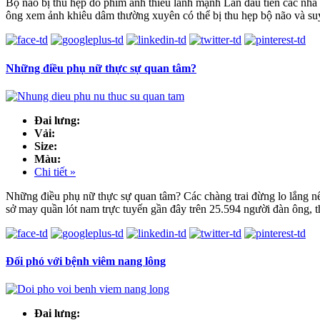
Bộ não bị thu hẹp do phim ảnh thiếu lành mạnh Lần đầu tiên các nhà 
ông xem ảnh khiêu dâm thường xuyên có thể bị thu hẹp bộ não và su
Những điều phụ nữ thực sự quan tâm?
Đai lưng:
Vải:
Size:
Màu:
Chi tiết »
Những điều phụ nữ thực sự quan tâm? Các chàng trai đừng lo lắng nế
sở may quần lót nam trực tuyến gần đây trên 25.594 người đàn ông, t
Đối phó với bệnh viêm nang lông
Đai lưng: