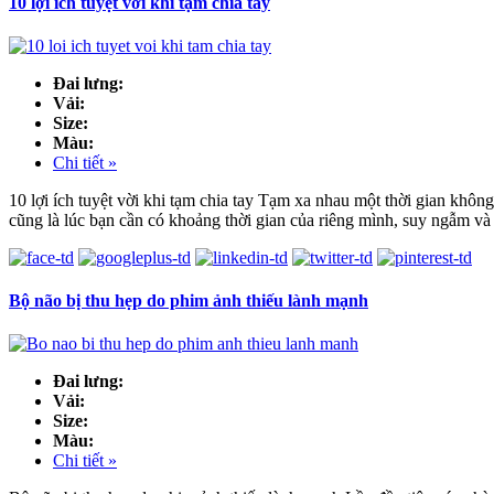
10 lợi ích tuyệt vời khi tạm chia tay
Đai lưng:
Vải:
Size:
Màu:
Chi tiết »
10 lợi ích tuyệt vời khi tạm chia tay Tạm xa nhau một thời gian không
cũng là lúc bạn cần có khoảng thời gian của riêng mình, suy ngẫm và 
Bộ não bị thu hẹp do phim ảnh thiếu lành mạnh
Đai lưng:
Vải:
Size:
Màu:
Chi tiết »