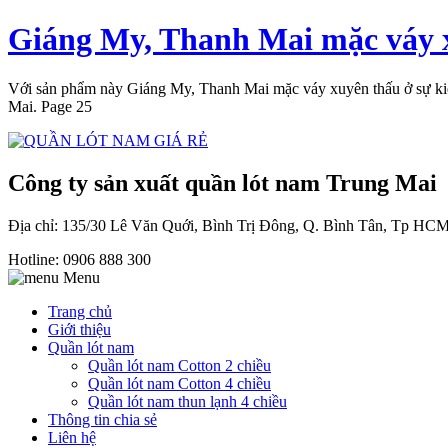
Giáng My, Thanh Mai mặc váy x
Với sản phẩm này Giáng My, Thanh Mai mặc váy xuyên thấu ở sự kiện,
Mai. Page 25
Công ty sản xuất quần lót nam Trung Mai
Địa chỉ: 135/30 Lê Văn Quới, Bình Trị Đông, Q. Bình Tân, Tp HC
Hotline: 0906 888 300
Menu
Trang chủ
Giới thiệu
Quần lót nam
Quần lót nam Cotton 2 chiều
Quần lót nam Cotton 4 chiều
Quần lót nam thun lạnh 4 chiều
Thông tin chia sẻ
Liên hệ