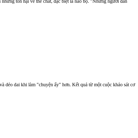
 những tổn hại về thể chất, đặc biệt là não bộ. "Những người đàn
và dẻo dai khi làm "chuyện ấy" hơn. Kết quả từ một cuộc khảo sát cơ