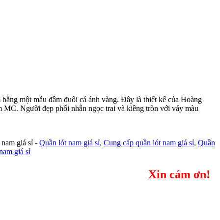
lam bằng một mẫu đầm đuôi cá ánh vàng. Đây là thiết kế của Hoàng
m MC. Người đẹp phối nhẫn ngọc trai và kiềng tròn với váy màu
 nam giá sỉ -
Quần lót nam giá sỉ
,
Cung cấp quần lót nam giá sỉ
,
Quần
nam giá sỉ
Xin cám ơn!