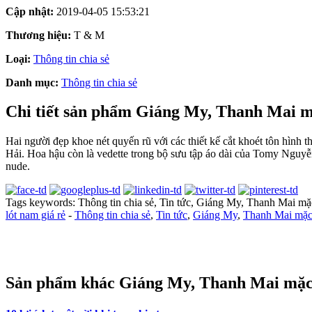
Cập nhật:
2019-04-05 15:53:21
Thương hiệu:
T & M
Loại:
Thông tin chia sẻ
Danh mục:
Thông tin chia sẻ
Chi tiết sản phẩm Giáng My, Thanh Mai mặ
Hai người đẹp khoe nét quyến rũ với các thiết kế cắt khoét tôn hình
Hải. Hoa hậu còn là vedette trong bộ sưu tập áo dài của Tomy Nguyễ
nude.
Tags keywords: Thông tin chia sẻ, Tin tức, Giáng My, Thanh Mai mặc 
lót nam giá rẻ
-
Thông tin chia sẻ
,
Tin tức
,
Giáng My
,
Thanh Mai mặc 
Sản phẩm khác Giáng My, Thanh Mai mặc 