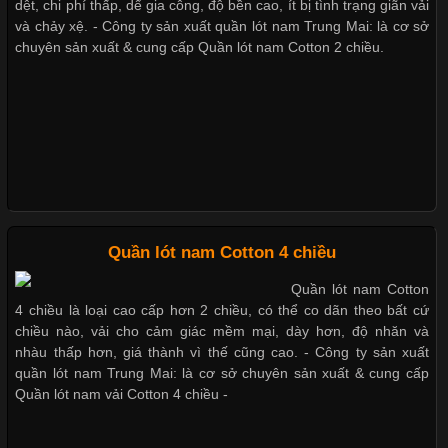
dệt, chi phí thấp, dể gia công, độ bền cao, ít bị tình trạng giãn vải
Cập nhật 2026-05-21 14:59:25
và chảy xệ. - Công ty sản xuất quần lót nam Trung Mai: là cơ sở
chuyên sản xuất & cung cấp Quần lót nam Cotton 2 chiều.
Trong những năm gần đây, vải Bamboo đang trở thành một
Xu hướng thời trang trẻ và quần lót nam giá sỉ
trong những chất liệu được yêu thích trong ngành thời trang
nhờ đặc tính mềm mại, thoáng khí và thân thiện với môi trường.
Không chỉ được ứng dụng trong quần áo thường ngày, loại vải
này còn xuất hiện nhiều trong các sản phẩm đồ lót
Giặt và bảo quản quần lót nam đúng cách
Mẫu quần lót nam giá rẻ sốt hè 2017
Những Loại Vải Thun Thông Dụng Và Đặc Điểm Nổi Bật
Quần lót nam Cotton 4 chiều
Những mẩu quần lót nam thông dụng hiện nay
Quần lót nam Cotton
Cập nhật 2026-05-20 14:58:56
4 chiều là loại cao cấp hơn 2 chiều, có thể co dãn theo bất cứ
Vải thun là một trong những chất liệu được sử dụng rộng rãi
chiều nào, vải cho cảm giác mềm mại, dày hơn, độ nhăn và
nhất trong ngành thời trang nhờ đặc tính co giãn, mềm mại và
nhàu thấp hơn, giá thành vì thế cũng cao. - Công ty sản xuất
Bộ sưu tập quần lót nam Boxer TpHCM
thoải mái khi mặc. Từ áo thun, đồ thể thao cho đến đồ lót nam,
quần lót nam Trung Mai: là cơ sở chuyên sản xuất & cung cấp
vải thun luôn đóng vai trò quan trọng trong quá trình sản xuất.
Quần lót nam vải Cotton 4 chiều -
Hiện nay, nhu cầu tìm kiếm quần lót nam giá
Quần lót nam boxer thun lạnh