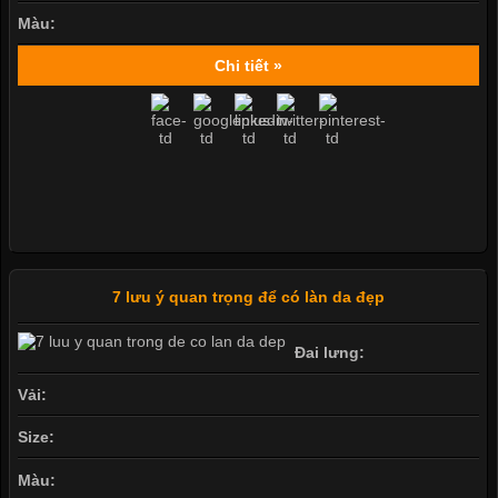
Màu:
Chi tiết »
7 lưu ý quan trọng để có làn da đẹp
Đai lưng:
Vải:
Size:
Màu: