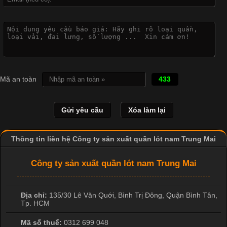
Vì Sao Cơ Sở Sản Xuất Quần Lót Nam Ưa Chuộng Vải
Cotton?
Cập nhật 2026-04-20 17:14:16
Mã an toàn
433
Vải cotton là một trong những chất liệu được sử dụng rộng rãi
nhất trong ngành dệt may nhờ đặc tính mềm mại, thoáng mát
và thấm hút mồ hôi tốt. Đây cũng là loại vải được nhiều công ty
sản xuất quần lót nam lựa chọn để tạo ra các sản phẩm chất
lượng, phù hợp với nhu cầu sử dụng
Thông tin liên hệ Công ty sản xuất quần lót nam Trung Mai
Công ty sản xuất quần lót nam Trung Mai
Địa chỉ:
135/30 Lê Văn Quới, Bình Trị Đông
,
Quận Bình Tân
,
Tp. HCM
Mã số thuế:
0312 699 048