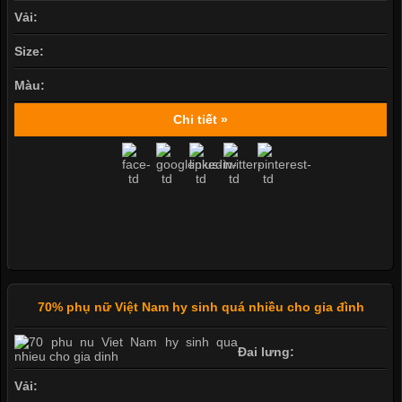
Vải:
Size:
Màu:
Chi tiết »
70% phụ nữ Việt Nam hy sinh quá nhiều cho gia đình
Đai lưng:
Vải: