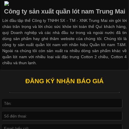
Áo phông là một trong những trang phục phổ biến nhất trong
đời sống hiện đại nhờ sự tiện lợi, thoải mái và dễ phối đồ.
Công ty sản xuất quần lót nam Trung Mai
Không chỉ xuất hiện trong thời trang thường ngày, áo phông còn
Lời đầu tập thể Công ty TNHH SX - TM - XNK Trung Mai xin gởi lời
được ứng dụng rộng rãi trong ngành sản xuất may mặc, đặc
chào trân trọng và lời chúc sức khỏe tới toàn thể Quí khách hàng,
biệt là các sản phẩm từ vải thun. Hiện nay,
quý Doanh nghiệp và các nhà đầu tư trong và ngoài nước đã tin
dùng sản phẩm hay ghé thăm website của chúng tôi. Chúng tôi là
công ty sản xuất quần lót nam với nhãn hiệu Quần lót nam T&M.
Ngoài ra chúng tôi còn sản xuất ra nhiều dòng sản phẩm khác về
quần lót nam với nhiều loại vải đặc trung Cotton 2 chiều, Cotton 4
Công Nghệ In Chuyển Nhiệt Trong Ngành Thời Trang Hiện
chiều và thun lạnh.
Đại
ĐĂNG KÝ NHẬN BÁO GIÁ
Cập nhật 2026-04-21 15:41:03
In Chuyển Nhiệt Là Gì? Công Nghệ In Hiện Đại Trong Ngành
May Mặc Trong ngành in ấn và thời trang, in chuyển nhiệt đang
là một trong những công nghệ phổ biến nhờ khả năng tạo ra
hình ảnh sắc nét và bền màu. Đặc biệt, kỹ thuật này được ứng
dụng rộng rãi trong sản xuất áo thun, đồ thể thao