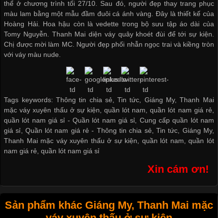
thể ở chương trình tối 27/10. Sau đó, người đẹp thay trang phục
màu lam bằng một mẫu đầm đuôi cá ánh vàng. Đây là thiết kế của
Hoàng Hải. Hoa hậu còn là vedette trong bộ sưu tập áo dài của
Tomy Nguyễn. Thanh Mai diện váy quây khoét đùi để tới sự kiện.
Chị được mời làm MC. Người đẹp phối nhẫn ngọc trai và kiềng tròn
với váy màu nude.
Tags keywords: Thông tin chia sẻ, Tin tức, Giáng My, Thanh Mai
mặc váy xuyên thấu ở sự kiện, quần lót nam, quần lót nam giá rẻ,
quần lót nam giá sỉ -
Quần lót nam giá sỉ
,
Cung cấp quần lót nam
giá sỉ
,
Quần lót nam giá rẻ
-
Thông tin chia sẻ
,
Tin tức
,
Giáng My
,
Thanh Mai mặc váy xuyên thấu ở sự kiện
,
quần lót nam
,
quần lót
nam giá rẻ
,
quần lót nam giá sỉ
Xin cám ơn!
Sản phẩm khác Giáng My, Thanh Mai mặc
váy xuyên thấu ở sự kiện