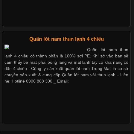
Nguyên bộ quần lót nam Boxer thun lạnh giá rẻ
Xu Hướng Form Áo Thun Phổ Biến Trong Ngành May Mặc
Cập nhật 2026-05-09 15:58:23
Quần lót nam thun lạnh 4 chiều
Dễ chịu hơn với quần lót nam giá rẻ vải Cotton 4 chiều
Các Form Áo Thun Phổ Biến Hiện Nay Và Xu Hướng Trong
Quần lót nam thun
Ngành May Mặc Áo thun là một trong những trang phục quen
lạnh 4 chiều có thành phần là 100% sợi PE. Khi sờ vào bạn sẽ
thuộc và được sử dụng phổ biến nhất hiện nay. Không chỉ đa
cảm thấy bề mặt phải bóng láng và mát lạnh tay có khả năng co
dạng về màu sắc hay chất liệu, áo thun còn có nhiều form dáng
dãn 4 chiều - Công ty sản xuất quần lót nam Trung Mai: là cơ sở
khác nhau để phù hợp với từng phong cách thời trang và nhu
chuyên sản xuất & cung cấp Quần lót nam vải thun lạnh - Liên
cầu
hệ: Hotline 0906 888 300 _ Email:
Khám Phá Áo Phông Trang Phục Phổ Biến Nhất Hiện Nay
Cập nhật 2026-04-24 17:24:50