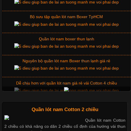
đơn vị lựa chọn hiện nay là sử dụng áo thun đồng phục công ty.
Không chỉ giúp tạo sự đồng bộ, áo thun
Bộ sưu tập quần lót nam Boxer TpHCM
Quần lót nam boxer thun lạnh
Chất Liệu Lycra Có Gì Đặc Biệt Trong Ngành Thời Trang?
Cập nhật 2026-05-27 17:03:46
Nguyên bộ quần lót nam Boxer thun lạnh giá rẻ
Vải Lycra Là Gì? Chất Liệu Co Giãn Được Ưa Chuộng Trong
Ngành May Mặc Trong ngành thời trang hiện đại, các loại vải có
khả năng co giãn tốt ngày càng được ưa chuộng nhằm mang lại
Dễ chịu hơn với quần lót nam giá rẻ vải Cotton 4 chiều
cảm giác thoải mái cho người mặc. Trong đó, vải Lycra là một
trong những chất liệu nổi bật nhờ độ đàn hồi cao,
Mẫu quần short quần lót nam nữ hè thu 2017
Quần lót nam Cotton 2 chiều
Quần lót nam Cotton
Chất Liệu Bamboo Xu Hướng Mới Trong Ngành Thời Trang
2 chiều có khả năng co dãn 2 chiều cố định của hướng vải thun
Thị hiều quần lót nam bơi lội nam và nữ 2017