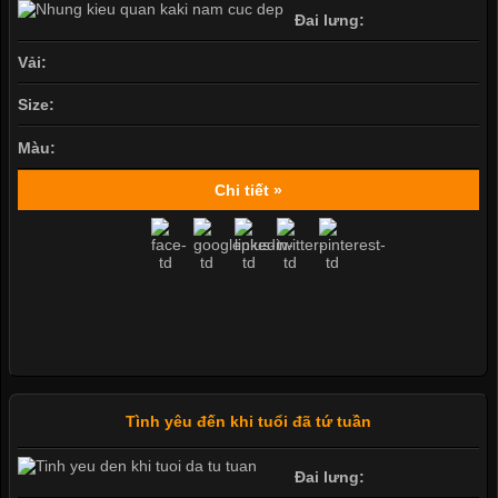
Đai lưng:
Vải:
Size:
Màu:
Chi tiết »
Tình yêu đến khi tuổi đã tứ tuần
Đai lưng: