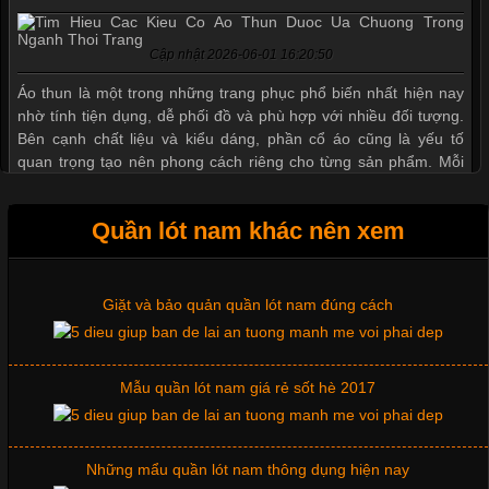
Cập nhật 2026-06-01 16:20:50
Mẫu quần short quần lót nam nữ hè thu 2017
Áo thun là một trong những trang phục phổ biến nhất hiện nay
nhờ tính tiện dụng, dễ phối đồ và phù hợp với nhiều đối tượng.
Bên cạnh chất liệu và kiểu dáng, phần cổ áo cũng là yếu tố
Thị hiều quần lót nam bơi lội nam và nữ 2017
quan trọng tạo nên phong cách riêng cho từng sản phẩm. Mỗi
loại cổ áo sẽ mang đến một vẻ đẹp khác
Xu hướng thời trang trẻ và quần lót nam giá sỉ
Quần lót nam khác nên xem
Giặt và bảo quản quần lót nam đúng cách
Những Mẫu Áo Thun Đồng Phục Công Ty Được Ưa
Chuộng Hiện Nay
Mẫu quần lót nam giá rẻ sốt hè 2017
Cập nhật 2026-06-01 14:23:34
Trong môi trường kinh doanh hiện đại, việc xây dựng hình ảnh
chuyên nghiệp đóng vai trò quan trọng đối với sự phát triển của
Những mẩu quần lót nam thông dụng hiện nay
doanh nghiệp. Một trong những giải pháp hiệu quả được nhiều