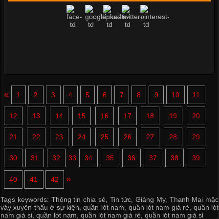
«
1
2
3
4
5
6
7
8
9
10
11
12
13
14
15
16
17
18
19
20
21
22
23
24
25
26
27
28
29
30
31
32
33
34
35
36
37
38
39
»
40
41
42
Tags keywords:
Thông tin chia sẻ
,
Tin tức
,
Giáng My
,
Thanh Mai mặc
váy xuyên thấu ở sự kiện
,
quần lót nam
,
quần lót nam giá rẻ
,
quần lót
nam giá sỉ
,
quần lót nam
,
quần lót nam giá rẻ
,
quần lót nam giá sỉ