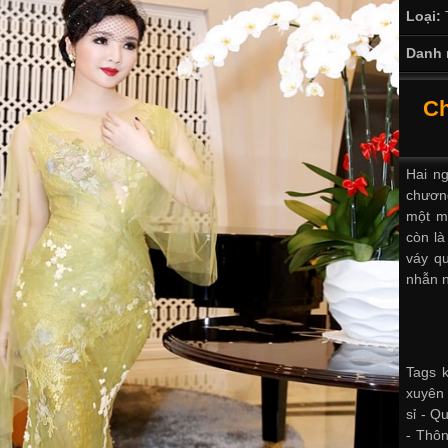
Loại:
Danh 
Ch
Hai ng
chương
một m
còn là
váy qu
nhẫn n
Tags k
xuyên 
sỉ -
Qu
-
Thông