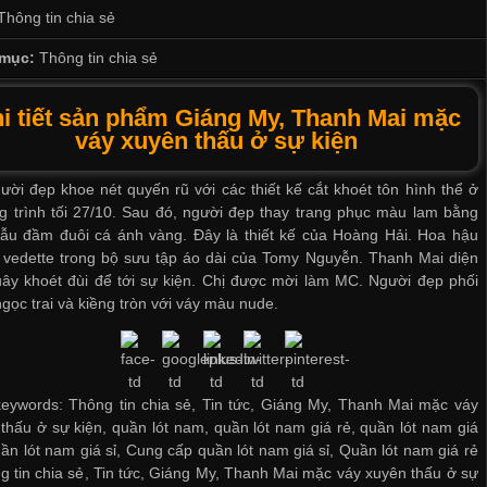
Thông tin chia sẻ
mục:
Thông tin chia sẻ
i tiết sản phẩm Giáng My, Thanh Mai mặc
váy xuyên thấu ở sự kiện
ười đẹp khoe nét quyến rũ với các thiết kế cắt khoét tôn hình thể ở
 trình tối 27/10. Sau đó, người đẹp thay trang phục màu lam bằng
ẫu đầm đuôi cá ánh vàng. Đây là thiết kế của Hoàng Hải. Hoa hậu
 vedette trong bộ sưu tập áo dài của Tomy Nguyễn. Thanh Mai diện
ây khoét đùi để tới sự kiện. Chị được mời làm MC. Người đẹp phối
gọc trai và kiềng tròn với váy màu nude.
eywords: Thông tin chia sẻ, Tin tức, Giáng My, Thanh Mai mặc váy
thấu ở sự kiện, quần lót nam, quần lót nam giá rẻ, quần lót nam giá
ần lót nam giá sỉ
,
Cung cấp quần lót nam giá sỉ
,
Quần lót nam giá rẻ
 tin chia sẻ
,
Tin tức
,
Giáng My
,
Thanh Mai mặc váy xuyên thấu ở sự