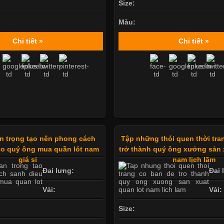
Size:
Màu:
Chi tiết »
Chi tiết »
an trọng tạo nên phong cách
Tập những thói quen thời tra
ho quý ông mua quần lót nam
trở thành quý ông xưởng sản 
giá sỉ
nam lịch lãm
Đai lưng:
Đai 
Vải:
Vải:
Size: