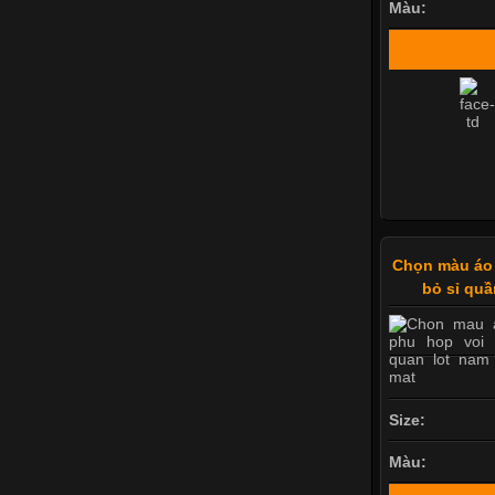
Màu:
Chọn màu áo
bỏ sỉ quầ
Size:
Màu: