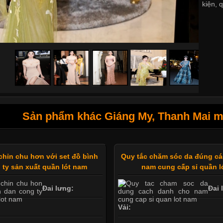
kiện
,
q
Sản phẩm khác Giáng My, Thanh Mai mặ
chỉn chu hơn với set đồ bình
Quy tắc chăm sóc da đúng c
 ty sản xuất quần lót nam
nam cung cấp sỉ quần l
Đai lưng:
Đai 
Vải: