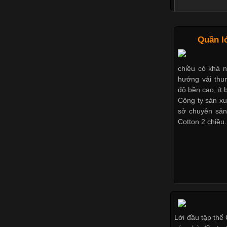
Những Mẫu 
Quần l
chiều có khả 
hướng vải thun
Trong môi trư
độ bền cao, ít b
nghiệp đóng va
Công ty sản xu
Một trong nhữn
sở chuyên sản
là sử dụng áo 
Cotton 2 chiều.
áo thun
Chất Liệ
Lời đầu tập thể
Vải Lycra Là 