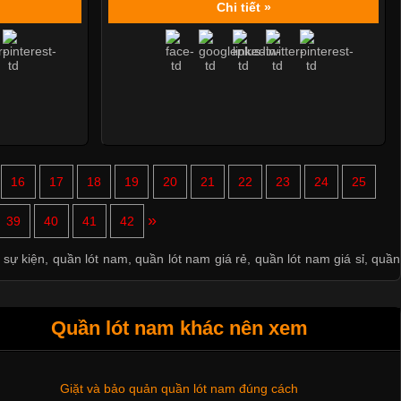
Chi tiết »
16
17
18
19
20
21
22
23
24
25
Mẫu quần short quần lót nam nữ hè thu 2017
»
39
40
41
42
Thị hiều quần lót nam bơi lội nam và nữ 2017
 sự kiện
,
quần lót nam
,
quần lót nam giá rẻ
,
quần lót nam giá sỉ
,
quần
Xu hướng thời trang trẻ và quần lót nam giá sỉ
Quần lót nam khác nên xem
Giặt và bảo quản quần lót nam đúng cách