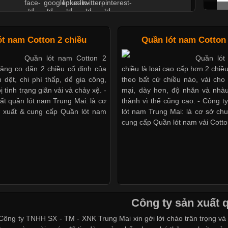
Áo Thun Đồng Phục Công Ty Được Ưa Chuộng Hiện
ót nam Cotton 2 chiều
Quần lót nam Cotton 
Nay
Quần lót nam Cotton 2
Quần lót
Cập nhật 2026-06-01 14:23:34
năng co dãn 2 chiều cố định của
chiều là loại cao cấp hơn 2 chiề
 dệt, chi phí thấp, dể gia công,
theo bất cứ chiều nào, vải ch
ờng kinh doanh hiện đại, việc xây dựng hình ảnh chuyên
ị tình trạng giãn vải và chảy xệ. -
mại, dày hơn, độ nhăn và nhàu
i trò quan trọng đối với sự phát triển của doanh nghiệp.
ất quần lót nam Trung Mai: là cơ
thành vì thế cũng cao. - Công t
g giải pháp hiệu quả được nhiều đơn vị lựa chọn hiện nay
 xuất & cung cấp Quần lót nam
lót nam Trung Mai: là cơ sở ch
thun đồng phục công ty. Không chỉ giúp tạo sự đồng bộ,
cung cấp Quần lót nam vải Cotto
u Lycra Có Gì Đặc Biệt Trong Ngành Thời Trang?
Công ty sản xuất 
Cập nhật 2026-05-27 17:03:46
 Công ty TNHH SX - TM - XNK Trung Mai xin gởi lời chào trân trọng và
Gì? Chất Liệu Co Giãn Được Ưa Chuộng Trong Ngành May