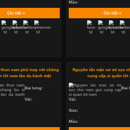
Màu:
Chi tiết »
Chi tiết »
 thun nam phù hợp với chàng
Nguyên tắc mặc sơ mi sọc c
n lót nam làn da bánh mật
cung cấp sỉ quần lót
Đai lưng:
Đai 
Vải:
Vải:
Size:
Màu: