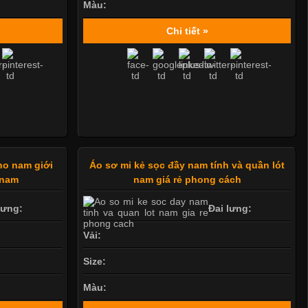
Màu:
Chi tiết »
ho nam giới
Áo sơ mi kẻ sọc đầy nam tính và quần lót
 nam
nam giá rẻ phong cách
lưng:
Đai lưng:
Vải:
Size:
Màu: