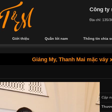
Công ty 
Địa chỉ: 135/
Giới thiệu
Quần lót nam
Thông tin chia s
Giáng My, Thanh Mai mặc váy x
Cập n
Thươn