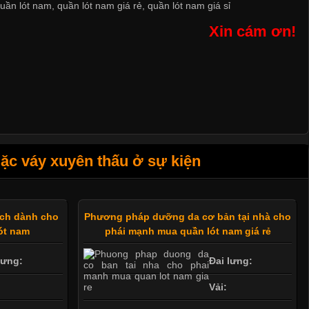
uần lót nam
,
quần lót nam giá rẻ
,
quần lót nam giá sỉ
Xin cám ơn!
c váy xuyên thấu ở sự kiện
ách dành cho
Phương pháp dưỡng da cơ bản tại nhà cho
ót nam
phái mạnh mua quần lót nam giá rẻ
lưng:
Đai lưng:
Vải: