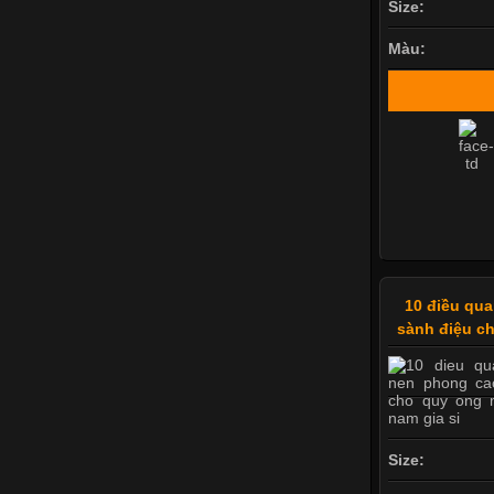
Size:
Màu:
10 điều qu
sành điệu c
Size: