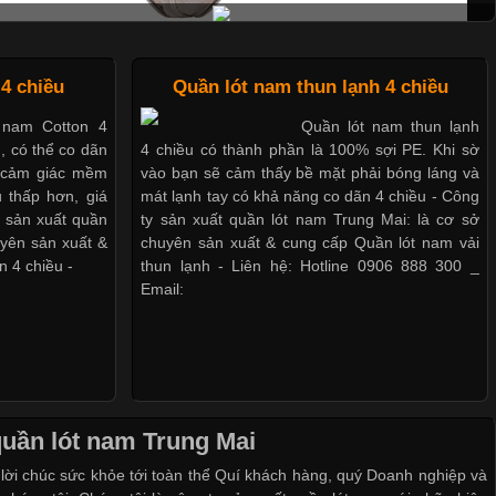
4 chiều
Quần lót nam thun lạnh 4 chiều
Mẫu quần lót nam giá rẻ sốt hè 2017
 nam Cotton 4
Quần lót nam thun lạnh
u, có thể co dãn
4 chiều có thành phần là 100% sợi PE. Khi sờ
o cảm giác mềm
vào bạn sẽ cảm thấy bề mặt phải bóng láng và
 thấp hơn, giá
mát lạnh tay có khả năng co dãn 4 chiều - Công
Những mẩu quần lót nam thông dụng hiện nay
y sản xuất quần
ty sản xuất quần lót nam Trung Mai: là cơ sở
uyên sản xuất &
chuyên sản xuất & cung cấp Quần lót nam vải
n 4 chiều -
thun lạnh - Liên hệ: Hotline 0906 888 300 _
Email:
Bộ sưu tập quần lót nam Boxer TpHCM
Quần lót nam boxer thun lạnh
quần lót nam Trung Mai
Nguyên bộ quần lót nam Boxer thun lạnh giá rẻ
 lời chúc sức khỏe tới toàn thể Quí khách hàng, quý Doanh nghiệp và