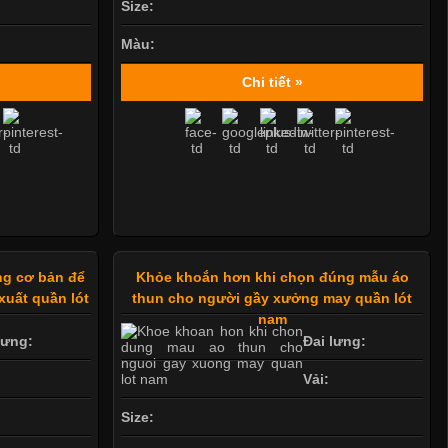
Size:
Màu:
Chi tiết »
ng cơ bản để
Khỏe khoắn hơn khi chọn đúng mẫu áo
xuất quần lót
thun cho người gầy xưởng may quần lót
nam
lưng:
Đai lưng:
Vải:
Size: