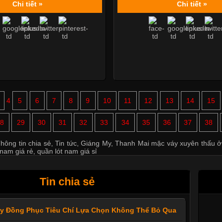
Chi tiết »
Chi tiết »
4
5
6
7
8
9
10
11
12
13
14
15
8
29
30
31
32
33
34
35
36
37
38
hông tin chia sẻ
,
Tin tức
,
Giáng My
,
Thanh Mai mặc váy xuyên thấu ở
 nam giá rẻ
,
quần lót nam giá sỉ
Tin chia sẻ
ay Đồng Phục Tiêu Chí Lựa Chọn Không Thể Bỏ Qua