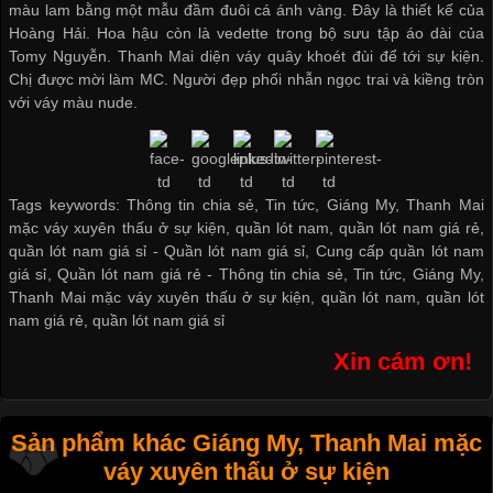
màu lam bằng một mẫu đầm đuôi cá ánh vàng. Đây là thiết kế của
Hoàng Hải. Hoa hậu còn là vedette trong bộ sưu tập áo dài của
Tomy Nguyễn. Thanh Mai diện váy quây khoét đùi để tới sự kiện.
Chị được mời làm MC. Người đẹp phối nhẫn ngọc trai và kiềng tròn
với váy màu nude.
Tags keywords: Thông tin chia sẻ, Tin tức, Giáng My, Thanh Mai
mặc váy xuyên thấu ở sự kiện, quần lót nam, quần lót nam giá rẻ,
quần lót nam giá sỉ -
Quần lót nam giá sỉ
,
Cung cấp quần lót nam
giá sỉ
,
Quần lót nam giá rẻ
-
Thông tin chia sẻ
,
Tin tức
,
Giáng My
,
Thanh Mai mặc váy xuyên thấu ở sự kiện
,
quần lót nam
,
quần lót
nam giá rẻ
,
quần lót nam giá sỉ
Xin cám ơn!
Sản phẩm khác Giáng My, Thanh Mai mặc
váy xuyên thấu ở sự kiện