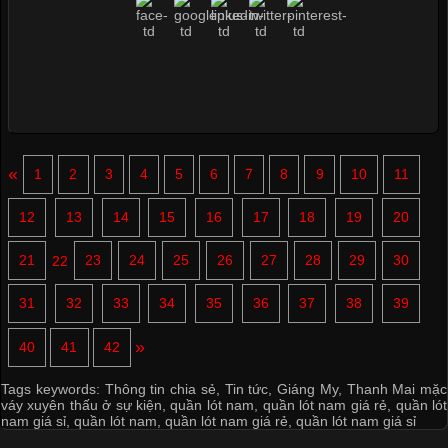
«
1
2
3
4
5
6
7
8
9
10
11
12
13
14
15
16
17
18
19
20
21
22
23
24
25
26
27
28
29
30
31
32
33
34
35
36
37
38
39
»
40
41
42
Tags keywords:
Thông tin chia sẻ
,
Tin tức
,
Giáng My
,
Thanh Mai mặc
váy xuyên thấu ở sự kiện
,
quần lót nam
,
quần lót nam giá rẻ
,
quần lót
nam giá sỉ
,
quần lót nam
,
quần lót nam giá rẻ
,
quần lót nam giá sỉ