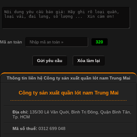
Vì Sao Cơ Sở Sản Xuất Quần Lót Nam Ưa Chuộng Vải
Cotton?
Cập nhật 2026-04-20 17:14:16
Mã an toàn
320
Vải cotton là một trong những chất liệu được sử dụng rộng rãi
nhất trong ngành dệt may nhờ đặc tính mềm mại, thoáng mát
và thấm hút mồ hôi tốt. Đây cũng là loại vải được nhiều công ty
sản xuất quần lót nam lựa chọn để tạo ra các sản phẩm chất
lượng, phù hợp với nhu cầu sử dụng
Thông tin liên hệ Công ty sản xuất quần lót nam Trung Mai
Công ty sản xuất quần lót nam Trung Mai
Địa chỉ:
135/30 Lê Văn Quới, Bình Trị Đông
,
Quận Bình Tân
,
Tp. HCM
Mã số thuế:
0312 699 048