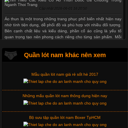
Cập nhật 2026-06-01 16:20:50
Thị hiều quần lót nam bơi lội nam và nữ 2017
Áo thun là một trong những trang phục phổ biến nhất hiện nay
nhờ tính tiện dụng, dễ phối đồ và phù hợp với nhiều đối tượng.
Bên cạnh chất liệu và kiểu dáng, phần cổ áo cũng là yếu tố
Xu hướng thời trang trẻ và quần lót nam giá sỉ
quan trọng tạo nên phong cách riêng cho từng sản phẩm. Mỗi
loại cổ áo sẽ mang đến một vẻ đẹp khác
Giặt và bảo quản quần lót nam đúng cách
Quần lót nam khác nên xem
Mẫu quần lót nam giá rẻ sốt hè 2017
Những Mẫu Áo Thun Đồng Phục Công Ty Được Ưa
Chuộng Hiện Nay
Những mẩu quần lót nam thông dụng hiện nay
Cập nhật 2026-06-01 14:23:34
Trong môi trường kinh doanh hiện đại, việc xây dựng hình ảnh
chuyên nghiệp đóng vai trò quan trọng đối với sự phát triển của
Bộ sưu tập quần lót nam Boxer TpHCM
doanh nghiệp. Một trong những giải pháp hiệu quả được nhiều
đơn vị lựa chọn hiện nay là sử dụng áo thun đồng phục công ty.