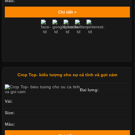
Màu:
Chi tiết »
Crop Top- biểu tượng cho sự cá tính và gợi cảm
Đai lưng:
Vải:
Size:
Màu: