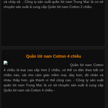
và chảy xệ. - Công ty sản xuất quần lót nam Trung Mai: là cơ sở
chuyên sản xuất & cung cấp Quần lót nam Cotton 2 chiều.
Trong những năm gần đây, vải Bamboo đang trở thành một
Giặt và bảo quản quần lót nam đúng cách
trong những chất liệu được yêu thích trong ngành thời trang
nhờ đặc tính mềm mại, thoáng khí và thân thiện với môi trường.
Không chỉ được ứng dụng trong quần áo thường ngày, loại vải
này còn xuất hiện nhiều trong các sản phẩm đồ lót
Mẫu quần lót nam giá rẻ sốt hè 2017
Những mẩu quần lót nam thông dụng hiện nay
Những Loại Vải Thun Thông Dụng Và Đặc Điểm Nổi Bật
Quần lót nam Cotton 4 chiều
Bộ sưu tập quần lót nam Boxer TpHCM
Quần lót nam Cotton
Cập nhật 2026-05-20 14:58:56
4 chiều là loại cao cấp hơn 2 chiều, có thể co dãn theo bất cứ
Vải thun là một trong những chất liệu được sử dụng rộng rãi
chiều nào, vải cho cảm giác mềm mại, dày hơn, độ nhăn và
nhất trong ngành thời trang nhờ đặc tính co giãn, mềm mại và
nhàu thấp hơn, giá thành vì thế cũng cao. - Công ty sản xuất
Quần lót nam boxer thun lạnh
thoải mái khi mặc. Từ áo thun, đồ thể thao cho đến đồ lót nam,
quần lót nam Trung Mai: là cơ sở chuyên sản xuất & cung cấp
vải thun luôn đóng vai trò quan trọng trong quá trình sản xuất.
Quần lót nam vải Cotton 4 chiều -
Hiện nay, nhu cầu tìm kiếm quần lót nam giá
Nguyên bộ quần lót nam Boxer thun lạnh giá rẻ