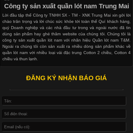
đời sống hiện đại nhờ sự tiện lợi, thoải mái và dễ phối đồ.
Công ty sản xuất quần lót nam Trung Mai
Không chỉ xuất hiện trong thời trang thường ngày, áo phông còn
Lời đầu tập thể Công ty TNHH SX - TM - XNK Trung Mai xin gởi lời
được ứng dụng rộng rãi trong ngành sản xuất may mặc, đặc
chào trân trọng và lời chúc sức khỏe tới toàn thể Quí khách hàng,
biệt là các sản phẩm từ vải thun. Hiện nay,
quý Doanh nghiệp và các nhà đầu tư trong và ngoài nước đã tin
dùng sản phẩm hay ghé thăm website của chúng tôi. Chúng tôi là
công ty sản xuất quần lót nam với nhãn hiệu Quần lót nam T&M.
Ngoài ra chúng tôi còn sản xuất ra nhiều dòng sản phẩm khác về
quần lót nam với nhiều loại vải đặc trung Cotton 2 chiều, Cotton 4
Công Nghệ In Chuyển Nhiệt Trong Ngành Thời Trang Hiện
chiều và thun lạnh.
Đại
ĐĂNG KÝ NHẬN BÁO GIÁ
Cập nhật 2026-04-21 15:41:03
In Chuyển Nhiệt Là Gì? Công Nghệ In Hiện Đại Trong Ngành
May Mặc Trong ngành in ấn và thời trang, in chuyển nhiệt đang
là một trong những công nghệ phổ biến nhờ khả năng tạo ra
hình ảnh sắc nét và bền màu. Đặc biệt, kỹ thuật này được ứng
dụng rộng rãi trong sản xuất áo thun, đồ thể thao