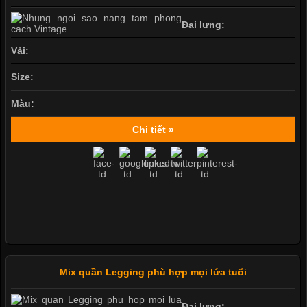
Đai lưng:
Vải:
Size:
Màu:
Chi tiết »
Mix quần Legging phù hợp mọi lứa tuổi
Đai lưng: