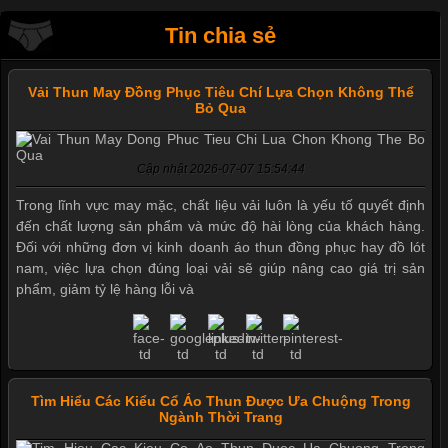
Tin chia sẻ
Vải Thun May Đồng Phục Tiêu Chí Lựa Chọn Không Thể
Bỏ Qua
Cập nhật 2026-07-07 15:54:44
Trong lĩnh vực may mặc, chất liệu vải luôn là yếu tố quyết định
đến chất lượng sản phẩm và mức độ hài lòng của khách hàng.
Đối với những đơn vị kinh doanh áo thun đồng phục hay đồ lót
nam, việc lựa chọn đúng loại vải sẽ giúp nâng cao giá trị sản
phẩm, giảm tỷ lệ hàng lỗi và
Tìm Hiểu Các Kiểu Cổ Áo Thun Được Ưa Chuộng Trong
Mẫu quần short quần lót nam nữ hè thu 2017
Ngành Thời Trang