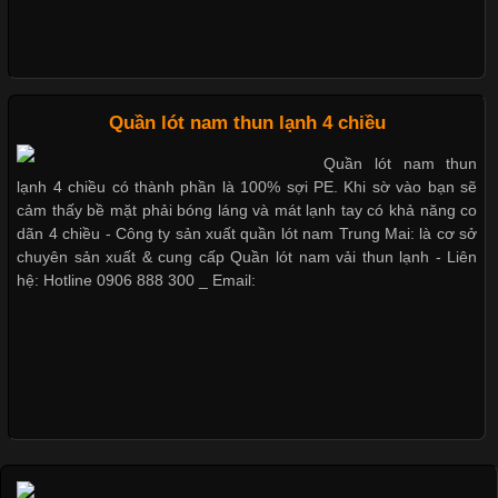
Dễ chịu hơn với quần lót nam giá rẻ vải Cotton 4 chiều
Xu Hướng Form Áo Thun Phổ Biến Trong Ngành May Mặc
Cập nhật 2026-05-09 15:58:23
Quần lót nam thun lạnh 4 chiều
Các Form Áo Thun Phổ Biến Hiện Nay Và Xu Hướng Trong
Quần lót nam thun
Ngành May Mặc Áo thun là một trong những trang phục quen
lạnh 4 chiều có thành phần là 100% sợi PE. Khi sờ vào bạn sẽ
thuộc và được sử dụng phổ biến nhất hiện nay. Không chỉ đa
cảm thấy bề mặt phải bóng láng và mát lạnh tay có khả năng co
dạng về màu sắc hay chất liệu, áo thun còn có nhiều form dáng
dãn 4 chiều - Công ty sản xuất quần lót nam Trung Mai: là cơ sở
khác nhau để phù hợp với từng phong cách thời trang và nhu
chuyên sản xuất & cung cấp Quần lót nam vải thun lạnh - Liên
cầu
hệ: Hotline 0906 888 300 _ Email:
Khám Phá Áo Phông Trang Phục Phổ Biến Nhất Hiện Nay
Cập nhật 2026-04-24 17:24:50
Áo phông là một trong những trang phục phổ biến nhất trong