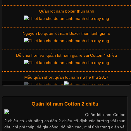
Không chỉ giúp tạo sự đồng bộ, áo thun
Quần lót nam boxer thun lạnh
Nguyên bộ quần lót nam Boxer thun lạnh giá rẻ
Chất Liệu Lycra Có Gì Đặc Biệt Trong Ngành Thời Trang?
Cập nhật 2026-05-27 17:03:46
Dễ chịu hơn với quần lót nam giá rẻ vải Cotton 4 chiều
Vải Lycra Là Gì? Chất Liệu Co Giãn Được Ưa Chuộng Trong
Ngành May Mặc Trong ngành thời trang hiện đại, các loại vải có
khả năng co giãn tốt ngày càng được ưa chuộng nhằm mang lại
Mẫu quần short quần lót nam nữ hè thu 2017
cảm giác thoải mái cho người mặc. Trong đó, vải Lycra là một
trong những chất liệu nổi bật nhờ độ đàn hồi cao,
Thị hiều quần lót nam bơi lội nam và nữ 2017
Quần lót nam Cotton 2 chiều
Quần lót nam Cotton
Chất Liệu Bamboo Xu Hướng Mới Trong Ngành Thời Trang
2 chiều có khả năng co dãn 2 chiều cố định của hướng vải thun
Xu hướng thời trang trẻ và quần lót nam giá sỉ
dệt, chi phí thấp, dể gia công, độ bền cao, ít bị tình trạng giãn vải
Cập nhật 2026-05-21 14:59:25