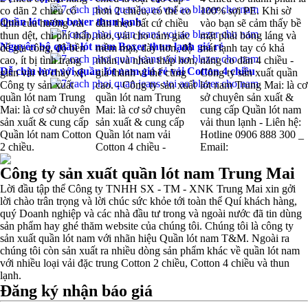
co dãn 2 chiều cố
hơn 2 chiều, có thể co
100% sợi PE. Khi sờ
Quần lót nam boxer thun lạnh
định của hướng vải
dãn theo bất cứ chiều
vào bạn sẽ cảm thấy bề
thun dệt, chi phí thấp,
nào, vải cho cảm giác
mặt phải bóng láng và
Nguyên bộ quần lót nam Boxer thun lạnh giá rẻ
dể gia công, độ bền
mềm mại, dày hơn, độ
mát lạnh tay có khả
cao, ít bị tình trạng
nhăn và nhàu thấp hơn,
năng co dãn 4 chiều -
Dễ chịu hơn với quần lót nam giá rẻ vải Cotton 4 chiều
giãn vải và chảy xệ. -
giá thành vì thế cũng
Công ty sản xuất quần
Công ty sản xuất
cao. - Công ty sản xuất
lót nam Trung Mai: là cơ
quần lót nam Trung
quần lót nam Trung
sở chuyên sản xuất &
Mai: là cơ sở chuyên
Mai: là cơ sở chuyên
cung cấp Quần lót nam
sản xuất & cung cấp
sản xuất & cung cấp
vải thun lạnh - Liên hệ:
Quần lót nam Cotton
Quần lót nam vải
Hotline 0906 888 300 _
2 chiều.
Cotton 4 chiều -
Email:
Công ty sản xuất quần lót nam Trung Mai
Lời đầu tập thể Công ty TNHH SX - TM - XNK Trung Mai xin gởi
lời chào trân trọng và lời chúc sức khỏe tới toàn thể Quí khách hàng,
quý Doanh nghiệp và các nhà đầu tư trong và ngoài nước đã tin dùng
sản phẩm hay ghé thăm website của chúng tôi. Chúng tôi là công ty
sản xuất quần lót nam với nhãn hiệu Quần lót nam T&M. Ngoài ra
chúng tôi còn sản xuất ra nhiều dòng sản phẩm khác về quần lót nam
với nhiều loại vải đặc trung Cotton 2 chiều, Cotton 4 chiều và thun
lạnh.
Đăng ký nhận báo giá