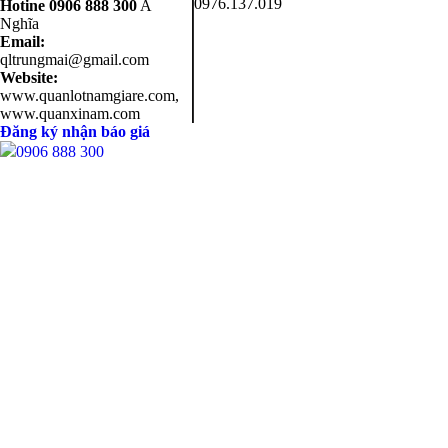
0976.137.019
Hotine
0906 888 300
A
Nghĩa
Email:
qltrungmai@gmail.com
Website:
www.quanlotnamgiare.com,
www.quanxinam.com
Đăng ký nhận báo giá
0906 888 300