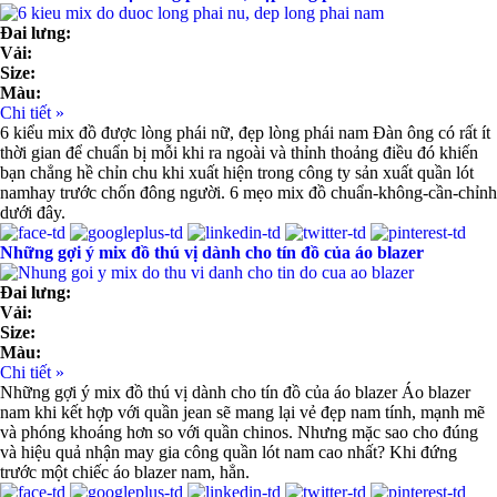
Đai lưng:
Vải:
Size:
Màu:
Chi tiết »
6 kiểu mix đồ được lòng phái nữ, đẹp lòng phái nam Đàn ông có rất ít
thời gian để chuẩn bị mỗi khi ra ngoài và thỉnh thoảng điều đó khiến
bạn chẳng hề chỉn chu khi xuất hiện trong công ty sản xuất quần lót
namhay trước chốn đông người. 6 mẹo mix đồ chuẩn-không-cần-chỉnh
dưới đây.
Những gợi ý mix đồ thú vị dành cho tín đồ của áo blazer
Đai lưng:
Vải:
Size:
Màu:
Chi tiết »
Những gợi ý mix đồ thú vị dành cho tín đồ của áo blazer Áo blazer
nam khi kết hợp với quần jean sẽ mang lại vẻ đẹp nam tính, mạnh mẽ
và phóng khoáng hơn so với quần chinos. Nhưng mặc sao cho đúng
và hiệu quả nhận may gia công quần lót nam cao nhất? Khi đứng
trước một chiếc áo blazer nam, hẳn.