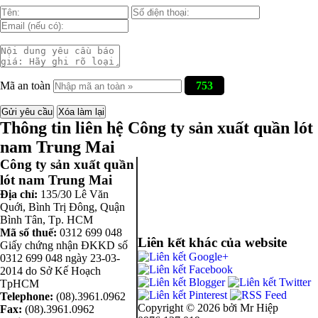
Mã an toàn
753
Thông tin liên hệ Công ty sản xuất quần lót
nam Trung Mai
Công ty sản xuất quần
lót nam Trung Mai
Địa chỉ:
135/30 Lê Văn
Quới, Bình Trị Đông
,
Quận
Bình Tân
,
Tp. HCM
Mã số thuế:
0312 699 048
Liên kết khác của website
Giấy chứng nhận ĐKKD số
0312 699 048 ngày 23-03-
2014 do Sở Kế Hoạch
TpHCM
Telephone:
(08).3961.0962
Copyright ©
2026 bởi Mr Hiệp
Fax:
(08).3961.0962