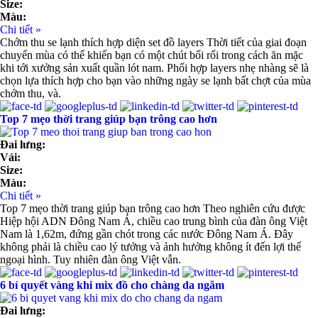
Size:
Màu:
Chi tiết »
Chớm thu se lạnh thích hợp diện set đồ layers Thời tiết của giai đoạn
chuyển mùa có thể khiến bạn có một chút bối rối trong cách ăn mặc
khi tới xưởng sản xuất quần lót nam. Phối hợp layers nhẹ nhàng sẽ là
chọn lựa thích hợp cho bạn vào những ngày se lạnh bất chợt của mùa
chớm thu, và.
Top 7 mẹo thời trang giúp bạn trông cao hơn
Đai lưng:
Vải:
Size:
Màu:
Chi tiết »
Top 7 mẹo thời trang giúp bạn trông cao hơn Theo nghiên cứu được
Hiệp hội ADN Đông Nam Á, chiều cao trung bình của đàn ông Việt
Nam là 1,62m, đứng gần chót trong các nước Đông Nam Á. Đây
không phải là chiều cao lý tưởng và ảnh hưởng không ít đến lợi thế
ngoại hình. Tuy nhiên đàn ông Việt vẫn.
6 bí quyết vàng khi mix đồ cho chàng da ngăm
Đai lưng: