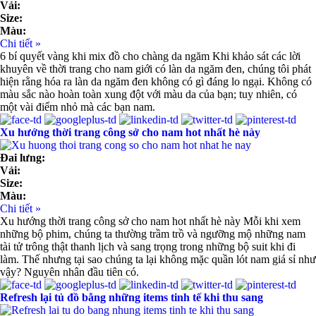
Vải:
Size:
Màu:
Chi tiết »
6 bí quyết vàng khi mix đồ cho chàng da ngăm Khi khảo sát các lời
khuyên về thời trang cho nam giới có làn da ngăm đen, chúng tôi phát
hiện rằng hóa ra làn da ngăm đen không có gì đáng lo ngại. Không có
màu sắc nào hoàn toàn xung đột với màu da của bạn; tuy nhiên, có
một vài điểm nhỏ mà các bạn nam.
Xu hướng thời trang công sở cho nam hot nhất hè này
Đai lưng:
Vải:
Size:
Màu:
Chi tiết »
Xu hướng thời trang công sở cho nam hot nhất hè này Mỗi khi xem
những bộ phim, chúng ta thường trầm trồ và ngưỡng mộ những nam
tài tử trông thật thanh lịch và sang trọng trong những bộ suit khi đi
làm. Thế nhưng tại sao chúng ta lại không mặc quần lót nam giá sỉ như
vậy? Nguyên nhân đầu tiên có.
Refresh lại tủ đồ bằng những items tinh tế khi thu sang