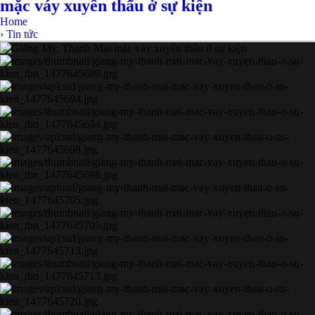
mặc váy xuyên thấu ở sự kiện
Home
›
Tin tức