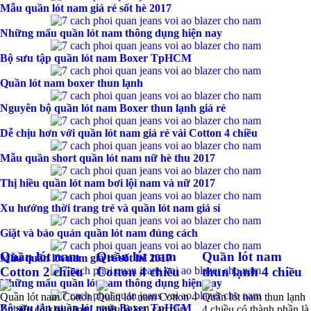
Mẫu quần lót nam giá rẻ sốt hè 2017
Những mẩu quần lót nam thông dụng hiện nay
Bộ sưu tập quần lót nam Boxer TpHCM
Quần lót nam boxer thun lạnh
Nguyên bộ quần lót nam Boxer thun lạnh giá rẻ
Dễ chịu hơn với quần lót nam giá rẻ vải Cotton 4 chiều
Mẫu quần short quần lót nam nữ hè thu 2017
Thị hiều quần lót nam bơi lội nam và nữ 2017
Xu hướng thời trang trẻ và quần lót nam giá sỉ
Giặt và bảo quản quần lót nam đúng cách
Quần lót nam
Quần lót nam
Quần lót nam
Mẫu quần lót nam giá rẻ sốt hè 2017
Cotton 2 chiều
Cotton 4 chiều
thun lạnh 4 chiều
Những mẩu quần lót nam thông dụng hiện nay
Quần lót nam Cotton
Quần lót nam Cotton 4
Quần lót nam thun lạnh
Bộ sưu tập quần lót nam Boxer TpHCM
2 chiều có khả năng
chiều là loại cao cấp
4 chiều có thành phần là