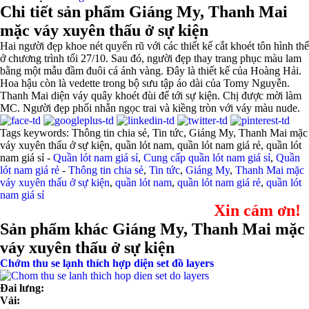
Chi tiết sản phẩm Giáng My, Thanh Mai
mặc váy xuyên thấu ở sự kiện
Hai người đẹp khoe nét quyến rũ với các thiết kế cắt khoét tôn hình thể
ở chương trình tối 27/10. Sau đó, người đẹp thay trang phục màu lam
bằng một mẫu đầm đuôi cá ánh vàng. Đây là thiết kế của Hoàng Hải.
Hoa hậu còn là vedette trong bộ sưu tập áo dài của Tomy Nguyễn.
Thanh Mai diện váy quây khoét đùi để tới sự kiện. Chị được mời làm
MC. Người đẹp phối nhẫn ngọc trai và kiềng tròn với váy màu nude.
Tags keywords: Thông tin chia sẻ, Tin tức, Giáng My, Thanh Mai mặc
váy xuyên thấu ở sự kiện, quần lót nam, quần lót nam giá rẻ, quần lót
nam giá sỉ -
Quần lót nam giá sỉ
,
Cung cấp quần lót nam giá sỉ
,
Quần
lót nam giá rẻ
-
Thông tin chia sẻ
,
Tin tức
,
Giáng My
,
Thanh Mai mặc
váy xuyên thấu ở sự kiện
,
quần lót nam
,
quần lót nam giá rẻ
,
quần lót
nam giá sỉ
Xin cám ơn!
Sản phẩm khác Giáng My, Thanh Mai mặc
váy xuyên thấu ở sự kiện
Chớm thu se lạnh thích hợp diện set đồ layers
Đai lưng:
Vải: