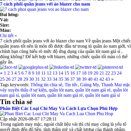
7 cách phối quần jeans với áo blazer cho nam
Đai lưng:
Vải:
Size:
Màu:
Chi tiết »
7 cách phối quần jeans với áo blazer cho nam Về quần jeans Một chiếc
quần jeans tốt nên là món đồ được đầu tư trong tủ quần áo nam giới, vì
chính bạn cũng hiểu rõ mức độ ứng dụng của quần lót nam giá sỉ ,
đúng không? Để kết hợp với blazer, những chiếc quần tối màu có thể
gây ấn.
«
1
2
3
4
5
6
7
8
9
10
11
12
13
14
15
16
17
18
19
20
21
22
23
24
»
25
26
27
28
29
30
31
32
33
34
35
36
37
38
39
40
41
42
43
Tags keywords:
Thông tin chia sẻ
,
Tin tức
,
Giáng My
,
Thanh Mai mặc
váy xuyên thấu ở sự kiện
,
quần lót nam
,
quần lót nam giá rẻ
,
quần lót
nam giá sỉ
,
quần lót nam
,
quần lót nam giá rẻ
,
quần lót nam giá sỉ
Tin chia sẻ
Phân Biệt Các Loại Chỉ May Và Cách Lựa Chọn Phù Hợp
Cập nhật 2026-08-07 17:28:11
Trong ngành may mặc, ngoài chất liệu vải thì chỉ may cũng là yếu tố
quyết định đến độ bền, tính thẩm mỹ và chất lượng của thành phẩm.